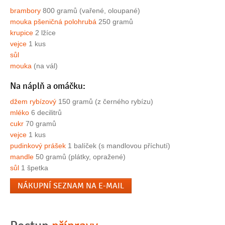
brambory
800 gramů (vařené, oloupané)
mouka pšeničná polohrubá
250 gramů
krupice
2 lžíce
vejce
1 kus
sůl
mouka
(na vál)
Na náplň a omáčku:
džem rybízový
150 gramů (z černého rybízu)
mléko
6 decilitrů
cukr
70 gramů
vejce
1 kus
pudinkový prášek
1 balíček (s mandlovou příchutí)
mandle
50 gramů (plátky, opražené)
sůl
1 špetka
NÁKUPNÍ SEZNAM NA E-MAIL