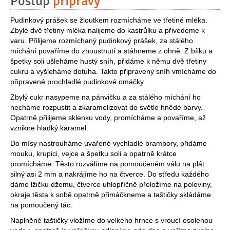
Postup
přípravy
Pudinkový prášek se žloutkem rozmícháme ve třetině mléka.
Zbylé dvě třetiny mléka nalijeme do kastrůlku a přivedeme k
varu. Přilijeme rozmíchaný pudinkový prášek, za stálého
míchání povaříme do zhoustnutí a stáhneme z ohně. Z bílku a
špetky soli ušleháme hustý sníh, přidáme k němu dvě třetiny
cukru a vyšleháme dotuha. Takto připravený sníh vmícháme do
připravené prochladlé pudinkové omáčky.
Zbylý cukr nasypeme na pánvičku a za stálého míchání ho
necháme rozpustit a zkaramelizovat do světle hnědé barvy.
Opatrně přilijeme sklenku vody, promícháme a povaříme, až
vznikne hladký karamel.
Do mísy nastrouháme uvařené vychladlé brambory, přidáme
mouku, krupici, vejce a špetku soli a opatrně krátce
promícháme. Těsto rozválíme na pomoučeném válu na plát
silný asi 2 mm a nakrájíme ho na čtverce. Do středu každého
dáme lžičku džemu, čtverce uhlopříčně přeložíme na poloviny,
okraje těsta k sobě opatrně přimáčkneme a taštičky skládáme
na pomoučený tác.
Naplněné taštičky vložíme do velkého hrnce s vroucí osolenou