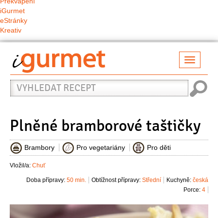
Překvapení
iGurmet
eStránky
Kreativ
Přepno
naviga
Vyhledat
recept
Plněné bramborové taštičky
Brambory
Pro vegetariány
Pro děti
Vložil/a:
Chuť
Doba přípravy:
50 min.
Obtížnost přípravy:
Střední
Kuchyně:
česká
Porce:
4