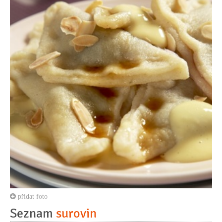
přidat foto
Seznam
surovin