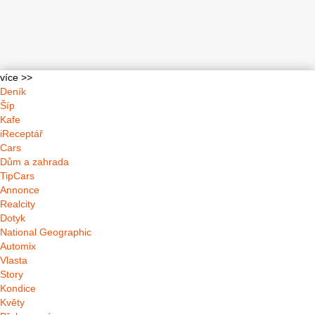
více >>
Deník
Šíp
Kafe
iReceptář
Cars
Dům a zahrada
TipCars
Annonce
Realcity
Dotyk
National Geographic
Automix
Vlasta
Story
Kondice
Květy