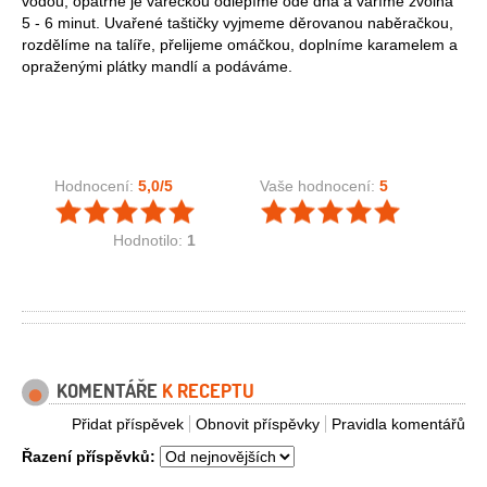
vodou, opatrně je vařečkou odlepíme ode dna a vaříme zvolna
5 - 6 minut. Uvařené taštičky vyjmeme děrovanou naběračkou,
rozdělíme na talíře, přelijeme omáčkou, doplníme karamelem a
opraženými plátky mandlí a podáváme.
Hodnocení:
5,0
/5
Vaše hodnocení:
5
Hodnotilo:
1
KOMENTÁŘE
K RECEPTU
Přidat příspěvek
Obnovit příspěvky
Pravidla komentářů
Řazení příspěvků: