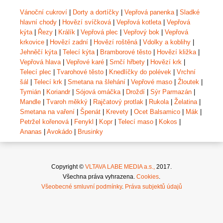
Vánoční cukroví
|
Dorty a dortíčky
|
Vepřová panenka
|
Sladké
hlavní chody
|
Hovězí svíčková
|
Vepřová kotleta
|
Vepřová
kýta
|
Řezy
|
Králík
|
Vepřová plec
|
Vepřový bok
|
Vepřová
krkovice
|
Hovězí zadní
|
Hovězí roštěná
|
Vdolky a koblihy
|
Jehněčí kýta
|
Telecí kýta
|
Bramborové těsto
|
Hovězí kližka
|
Vepřová hlava
|
Vepřové karé
|
Srnčí hřbety
|
Hovězí krk
|
Telecí plec
|
Tvarohové těsto
|
Knedlíčky do polévek
|
Vrchní
šál
|
Telecí krk
|
Smetana na šlehání
|
Vepřové maso
|
Žloutek
|
Tymián
|
Koriandr
|
Sójová omáčka
|
Droždí
|
Sýr Parmazán
|
Mandle
|
Tvaroh měkký
|
Rajčatový protlak
|
Rukola
|
Želatina
|
Smetana na vaření
|
Špenát
|
Krevety
|
Ocet Balsamico
|
Mák
|
Petržel kořenová
|
Fenykl
|
Kopr
|
Telecí maso
|
Kokos
|
Ananas
|
Avokádo
|
Brusinky
Copyright ©
VLTAVA LABE MEDIA a.s.,
2017.
Všechna práva vyhrazena.
Cookies
.
Všeobecné smluvní podmínky
.
Práva subjektů údajů