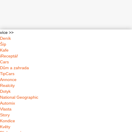
více >>
Deník
Šíp
Kafe
iReceptář
Cars
Dům a zahrada
TipCars
Annonce
Realcity
Dotyk
National Geographic
Automix
Vlasta
Story
Kondice
Květy