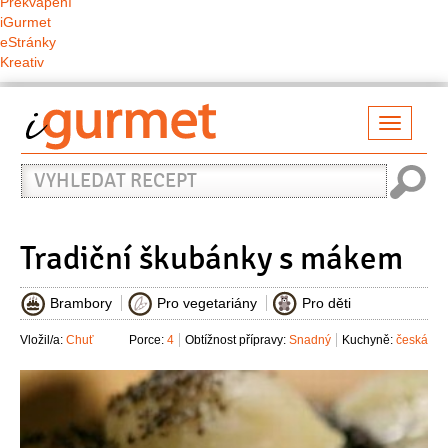
Překvapení
iGurmet
eStránky
Kreativ
Přepno
naviga
Vyhledat
recept
Tradiční škubánky s mákem
Brambory
Pro vegetariány
Pro děti
Vložil/a:
Chuť
Porce:
4
Obtížnost přípravy:
Snadný
Kuchyně:
česká