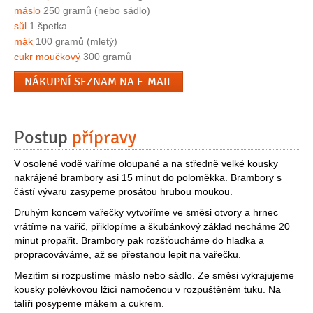
máslo
250 gramů (nebo sádlo)
sůl
1 špetka
mák
100 gramů (mletý)
cukr moučkový
300 gramů
NÁKUPNÍ SEZNAM NA E-MAIL
Postup
přípravy
V osolené vodě vaříme oloupané a na středně velké kousky
nakrájené brambory asi 15 minut do poloměkka. Brambory s
částí vývaru zasypeme prosátou hrubou moukou.
Druhým koncem vařečky vytvoříme ve směsi otvory a hrnec
vrátíme na vařič, přiklopíme a škubánkový základ necháme 20
minut propařit. Brambory pak rozšťoucháme do hladka a
propracováváme, až se přestanou lepit na vařečku.
Mezitím si rozpustíme máslo nebo sádlo. Ze směsi vykrajujeme
kousky polévkovou lžicí namočenou v rozpuštěném tuku. Na
talíři posypeme mákem a cukrem.