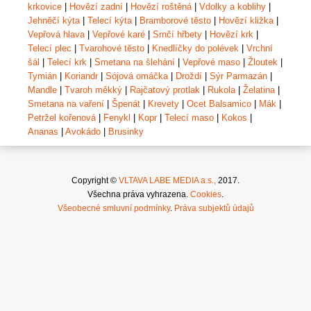
krkovice
|
Hovězí zadní
|
Hovězí roštěná
|
Vdolky a koblihy
|
Jehněčí kýta
|
Telecí kýta
|
Bramborové těsto
|
Hovězí kližka
|
Vepřová hlava
|
Vepřové karé
|
Srnčí hřbety
|
Hovězí krk
|
Telecí plec
|
Tvarohové těsto
|
Knedlíčky do polévek
|
Vrchní
šál
|
Telecí krk
|
Smetana na šlehání
|
Vepřové maso
|
Žloutek
|
Tymián
|
Koriandr
|
Sójová omáčka
|
Droždí
|
Sýr Parmazán
|
Mandle
|
Tvaroh měkký
|
Rajčatový protlak
|
Rukola
|
Želatina
|
Smetana na vaření
|
Špenát
|
Krevety
|
Ocet Balsamico
|
Mák
|
Petržel kořenová
|
Fenykl
|
Kopr
|
Telecí maso
|
Kokos
|
Ananas
|
Avokádo
|
Brusinky
Copyright ©
VLTAVA LABE MEDIA a.s.,
2017.
Všechna práva vyhrazena.
Cookies
.
Všeobecné smluvní podmínky
.
Práva subjektů údajů