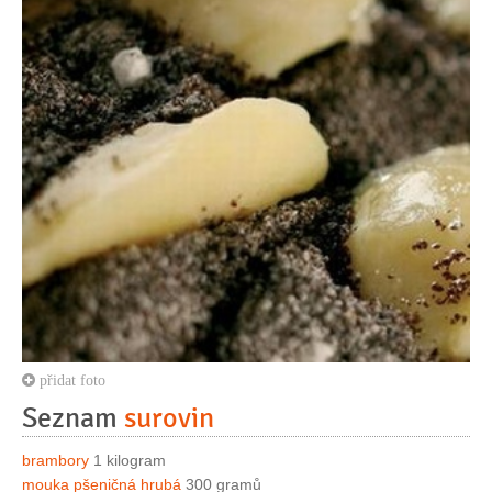
přidat foto
Seznam
surovin
brambory
1 kilogram
mouka pšeničná hrubá
300 gramů