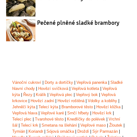
Pečené plněné sladké brambory
Vánoční cukroví
|
Dorty a dortíčky
|
Vepřová panenka
|
Sladké
hlavní chody
|
Hovězí svíčková
|
Vepřová kotleta
|
Vepřová
kýta
|
Řezy
|
Králík
|
Vepřová plec
|
Vepřový bok
|
Vepřová
krkovice
|
Hovězí zadní
|
Hovězí roštěná
|
Vdolky a koblihy
|
Jehněčí kýta
|
Telecí kýta
|
Bramborové těsto
|
Hovězí kližka
|
Vepřová hlava
|
Vepřové karé
|
Srnčí hřbety
|
Hovězí krk
|
Telecí plec
|
Tvarohové těsto
|
Knedlíčky do polévek
|
Vrchní
šál
|
Telecí krk
|
Smetana na šlehání
|
Vepřové maso
|
Žloutek
|
Tymián
|
Koriandr
|
Sójová omáčka
|
Droždí
|
Sýr Parmazán
|