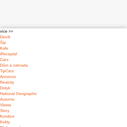
více >>
Deník
Šíp
Kafe
iReceptář
Cars
Dům a zahrada
TipCars
Annonce
Realcity
Dotyk
National Geographic
Automix
Vlasta
Story
Kondice
Květy