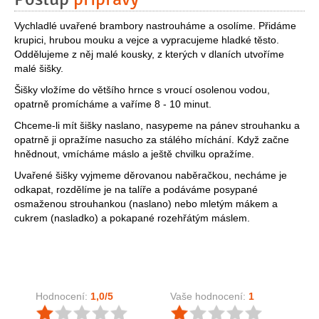
Vychladlé uvařené brambory nastrouháme a osolíme. Přidáme
krupici, hrubou mouku a vejce a vypracujeme hladké těsto.
Oddělujeme z něj malé kousky, z kterých v dlaních utvoříme
malé šišky.
Šišky vložíme do většího hrnce s vroucí osolenou vodou,
opatrně promícháme a vaříme 8 - 10 minut.
Chceme-li mít šišky naslano, nasypeme na pánev strouhanku a
opatrně ji opražíme nasucho za stálého míchání. Když začne
hnědnout, vmícháme máslo a ještě chvilku opražíme.
Uvařené šišky vyjmeme děrovanou naběračkou, necháme je
odkapat, rozdělíme je na talíře a podáváme posypané
osmaženou strouhankou (naslano) nebo mletým mákem a
cukrem (nasladko) a pokapané rozehřátým máslem.
Hodnocení:
1,0
/5
Vaše hodnocení:
1