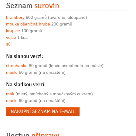
Seznam
surovin
brambory
600 gramů (uvařené, oloupané)
mouka pšeničná hrubá
200 gramů
krupice
100 gramů
vejce
1 kus
sůl
Na slanou verzi:
strouhanka
80 gramů (lehce osmahnutá na másle)
máslo
60 gramů (na omaštění)
Na sladkou verzi:
mák
(mletý, smíchaný s moučkovým cukrem)
máslo
60 gramů (na omaštění)
NÁKUPNÍ SEZNAM NA E-MAIL
Postup
přípravy