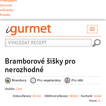
Překvapení
iGurmet
eStránky
Kreativ
Přepno
naviga
Vyhledat
recept
Bramborové šišky pro
nerozhodné
Brambory
Pro vegetariány
Pro děti
Vložil/a:
Chuť
Doba přípravy:
40 min.
Obtížnost přípravy:
Střední
Kuchyně:
česká
Porce:
4