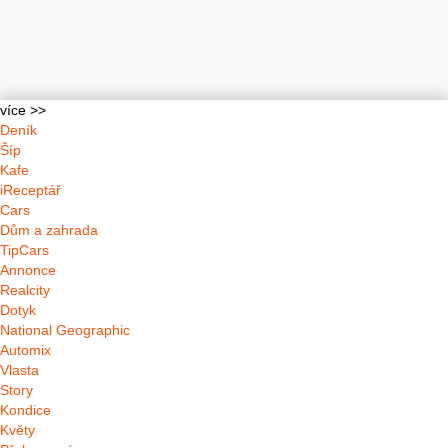
více >>
Deník
Šíp
Kafe
iReceptář
Cars
Dům a zahrada
TipCars
Annonce
Realcity
Dotyk
National Geographic
Automix
Vlasta
Story
Kondice
Květy