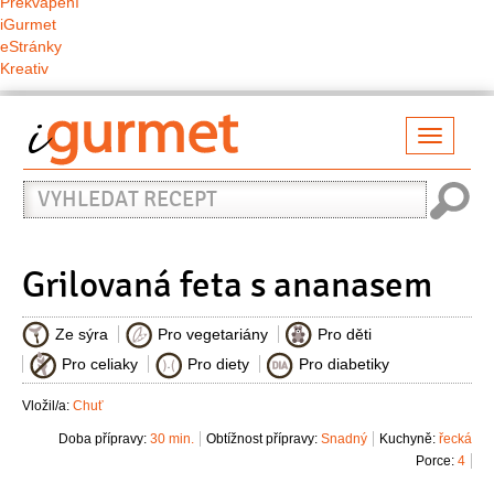
Překvapení
iGurmet
eStránky
Kreativ
Přepno
naviga
Vyhledat
recept
Grilovaná feta s ananasem
Ze sýra
Pro vegetariány
Pro děti
Pro celiaky
Pro diety
Pro diabetiky
Vložil/a:
Chuť
Doba přípravy:
30 min.
Obtížnost přípravy:
Snadný
Kuchyně:
řecká
Porce:
4