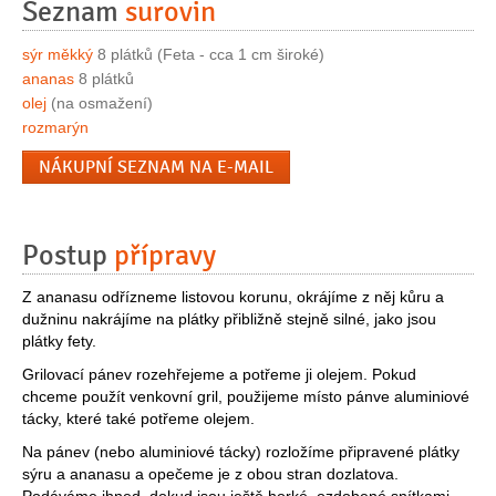
Seznam
surovin
sýr měkký
8 plátků (Feta - cca 1 cm široké)
ananas
8 plátků
olej
(na osmažení)
rozmarýn
NÁKUPNÍ SEZNAM NA E-MAIL
Postup
přípravy
Z ananasu odřízneme listovou korunu, okrájíme z něj kůru a
dužninu nakrájíme na plátky přibližně stejně silné, jako jsou
plátky fety.
Grilovací pánev rozehřejeme a potřeme ji olejem. Pokud
chceme použít venkovní gril, použijeme místo pánve aluminiové
tácky, které také potřeme olejem.
Na pánev (nebo aluminiové tácky) rozložíme připravené plátky
sýru a ananasu a opečeme je z obou stran dozlatova.
Podáváme ihned, dokud jsou ještě horké, ozdobené snítkami