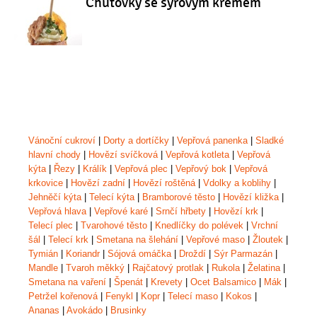
Chuťovky se sýrovým krémem
Vánoční cukroví
|
Dorty a dortíčky
|
Vepřová panenka
|
Sladké
hlavní chody
|
Hovězí svíčková
|
Vepřová kotleta
|
Vepřová
kýta
|
Řezy
|
Králík
|
Vepřová plec
|
Vepřový bok
|
Vepřová
krkovice
|
Hovězí zadní
|
Hovězí roštěná
|
Vdolky a koblihy
|
Jehněčí kýta
|
Telecí kýta
|
Bramborové těsto
|
Hovězí kližka
|
Vepřová hlava
|
Vepřové karé
|
Srnčí hřbety
|
Hovězí krk
|
Telecí plec
|
Tvarohové těsto
|
Knedlíčky do polévek
|
Vrchní
šál
|
Telecí krk
|
Smetana na šlehání
|
Vepřové maso
|
Žloutek
|
Tymián
|
Koriandr
|
Sójová omáčka
|
Droždí
|
Sýr Parmazán
|
Mandle
|
Tvaroh měkký
|
Rajčatový protlak
|
Rukola
|
Želatina
|
Smetana na vaření
|
Špenát
|
Krevety
|
Ocet Balsamico
|
Mák
|
Petržel kořenová
|
Fenykl
|
Kopr
|
Telecí maso
|
Kokos
|
Ananas
|
Avokádo
|
Brusinky