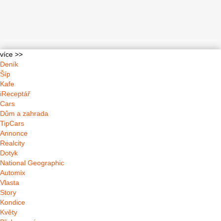
více >>
Deník
Šíp
Kafe
iReceptář
Cars
Dům a zahrada
TipCars
Annonce
Realcity
Dotyk
National Geographic
Automix
Vlasta
Story
Kondice
Květy