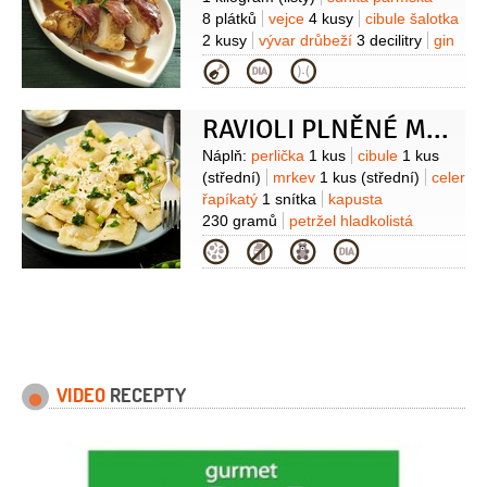
8 plátků
vejce
4 kusy
cibule šalotka
2 kusy
vývar drůbeží
3 decilitry
gin
4 lžíce
(nebo borovička)
olej olivový
Kategorie
1/2
decilitru
máslo
2 lžíce
RAVIOLI PLNĚNÉ MASEM Z PERLIČKY
Suroviny
Náplň:
perlička
1 kus
cibule
1 kus
(střední)
mrkev
1 kus
(střední)
celer
řapíkatý
1 snítka
kapusta
230 gramů
petržel hladkolistá
1/4
hrnku
(nasekaná)
pažitka
Kategorie
1/4
hrnku
(čerstvá
nasekaná)
muškátový oříšek
1/4
lžičky
sůl
Těsto:
mouka
pšeničná hladká
480 gramů
(+ na
posypání)
vejce
2 kusy
(velké)
žloutek
1 kus
olej olivový
VIDEO
RECEPTY
3 lžíce
sůl
1 špetka
mouka
semolina
(na posypání)
šťáva
citronová
(z 1/2 citronu)
máslo
60 gramů
pažitka
(nasekaná k
podávání)