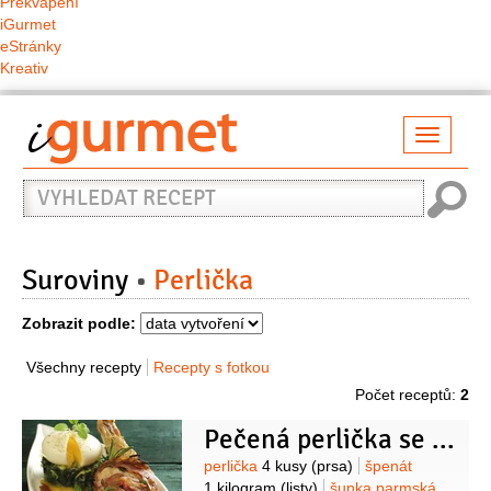
Překvapení
iGurmet
eStránky
Kreativ
Přepno
naviga
Vyhledat
recept
Suroviny
Perlička
Zobrazit podle:
Všechny recepty
Recepty s fotkou
Počet receptů:
2
Pečená perlička se špenátem
Suroviny
perlička
4 kusy
(prsa)
špenát
1 kilogram
(listy)
šunka parmská