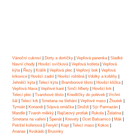
Vánoční cukroví
|
Dorty a dortíčky
|
Vepřová panenka
|
Sladké
hlavní chody
|
Hovězí svíčková
|
Vepřová kotleta
|
Vepřová
kýta
|
Řezy
|
Králík
|
Vepřová plec
|
Vepřový bok
|
Vepřová
krkovice
|
Hovězí zadní
|
Hovězí roštěná
|
Vdolky a koblihy
|
Jehněčí kýta
|
Telecí kýta
|
Bramborové těsto
|
Hovězí kližka
|
Vepřová hlava
|
Vepřové karé
|
Srnčí hřbety
|
Hovězí krk
|
Telecí plec
|
Tvarohové těsto
|
Knedlíčky do polévek
|
Vrchní
šál
|
Telecí krk
|
Smetana na šlehání
|
Vepřové maso
|
Žloutek
|
Tymián
|
Koriandr
|
Sójová omáčka
|
Droždí
|
Sýr Parmazán
|
Mandle
|
Tvaroh měkký
|
Rajčatový protlak
|
Rukola
|
Želatina
|
Smetana na vaření
|
Špenát
|
Krevety
|
Ocet Balsamico
|
Mák
|
Petržel kořenová
|
Fenykl
|
Kopr
|
Telecí maso
|
Kokos
|
Ananas
|
Avokádo
|
Brusinky