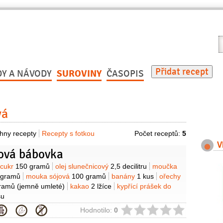
V
r
Přidat recept
DY A NÁVODY
SUROVINY
ČASOPIS
vá
hny recepty
Recepty s fotkou
Počet receptů:
5
V
ová bábovka
y
cukr
150 gramů
olej slunečnicový
2,5 decilitru
moučka
 gramů
mouka sójová
100 gramů
banány
1 kus
ořechy
ramů
(jemně umleté)
kakao
2 lžíce
kypřící prášek do
su
ie
Hodnotilo:
0