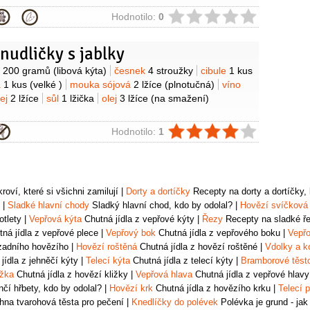
ie
Hodnotilo:
0
nudličky s jablky
y
o
200 gramů
(libová kýta)
česnek
4 stroužky
cibule
1 kus
a
1 kus
(velké )
mouka sójová
2 lžíce
(plnotučná)
víno
lej
2 lžíce
sůl
1 lžička
olej
3 lžíce
(na smažení)
ie
Hodnotilo:
1
oví, které si všichni zamilují
|
Dorty a dortíčky
Recepty na dorty a dortíčky, k
|
Sladké hlavní chody
Sladký hlavní chod, kdo by odolal?
|
Hovězí svíčková
otlety
|
Vepřová kýta
Chutná jídla z vepřové kýty
|
Řezy
Recepty na sladké řez
ná jídla z vepřové plece
|
Vepřový bok
Chutná jídla z vepřového boku
|
Vepřo
zadního hovězího
|
Hovězí roštěná
Chutná jídla z hovězí roštěné
|
Vdolky a k
jídla z jehněčí kýty
|
Telecí kýta
Chutná jídla z telecí kýty
|
Bramborové těst
ižka
Chutná jídla z hovězí kližky
|
Vepřová hlava
Chutná jídla z vepřové hlavy
čí hřbety, kdo by odolal?
|
Hovězí krk
Chutná jídla z hovězího krku
|
Telecí p
na tvarohová těsta pro pečení
|
Knedlíčky do polévek
Polévka je grund - jak