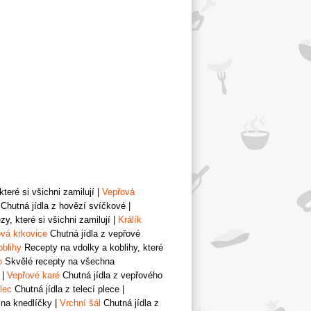
teré si všichni zamilují
|
Vepřová
Chutná jídla z hovězí svíčkové
|
y, které si všichni zamilují
|
Králík
vá krkovice
Chutná jídla z vepřové
oblihy
Recepty na vdolky a koblihy, které
o
Skvělé recepty na všechna
|
Vepřové karé
Chutná jídla z vepřového
lec
Chutná jídla z telecí plece
|
 na knedlíčky
|
Vrchní šál
Chutná jídla z