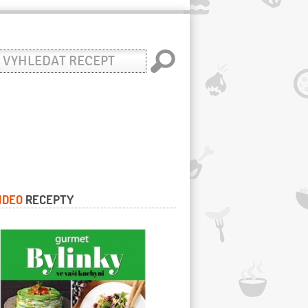
yhledat
ecept
IDEO
RECEPTY