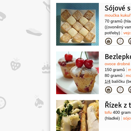
Sójové 
Surovin
moučka kukuř
70 gramů
(hl
((ovoněný van
potřeby)
vej
1 špetka
čok
Kategor
Bezlepk
Surovin
ovoce drobn
150 gramů
m
80 gramů
mo
1/4
balíčku
(b
posypání)
Kategor
Řízek z 
Surovin
tofu
400 gram
(hladké)
sój