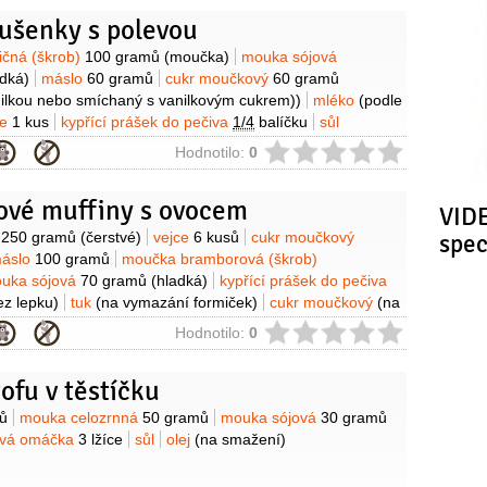
sušenky s polevou
y
ičná (škrob)
100 gramů
(moučka)
mouka sójová
adká)
máslo
60 gramů
cukr moučkový
60 gramů
ilkou nebo smíchaný s vanilkovým cukrem))
mléko
(podle
ce
1 kus
kypřící prášek do pečiva
1/4
balíčku
sůl
oládová poleva tmavá
((nemusí být))
ie
Hodnotilo:
0
ové muffiny s ovocem
VIDE
y
é
250 gramů
(čerstvé)
vejce
6 kusů
cukr moučkový
spe
áslo
100 gramů
moučka bramborová (škrob)
uka sójová
70 gramů
(hladká)
kypřící prášek do pečiva
ez lepku)
tuk
(na vymazání formiček)
cukr moučkový
(na
ie
Hodnotilo:
0
tofu v těstíčku
y
ů
mouka celozrnná
50 gramů
mouka sójová
30 gramů
ová omáčka
3 lžíce
sůl
olej
(na smažení)