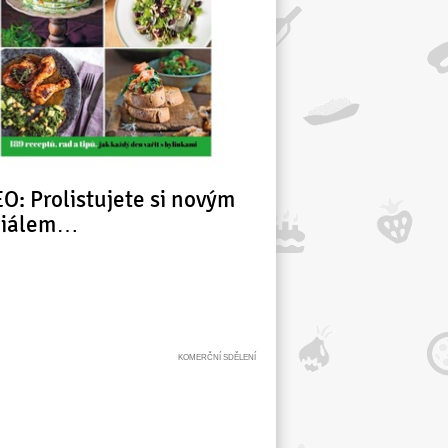
O: Prolistujete si novým
ciálem…