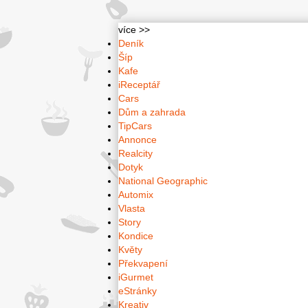
více >>
Deník
Šíp
Kafe
iReceptář
Cars
Dům a zahrada
TipCars
Annonce
Realcity
Dotyk
National Geographic
Automix
Vlasta
Story
Kondice
Květy
Překvapení
iGurmet
eStránky
Kreativ