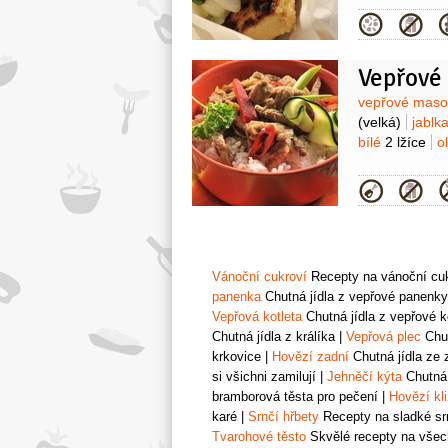
Kategor
Vepřové 
Surovin
vepřové mas
(velká)
jablk
bílé
2 lžíce
o
Kategor
Vánoční cukroví
Recepty na vánoční cukr
panenka
Chutná jídla z vepřové panenky
Vepřová kotleta
Chutná jídla z vepřové k
Chutná jídla z králíka
|
Vepřová plec
Chut
krkovice
|
Hovězí zadní
Chutná jídla ze 
si všichni zamilují
|
Jehněčí kýta
Chutná 
bramborová těsta pro pečení
|
Hovězí kl
karé
|
Srnčí hřbety
Recepty na sladké srn
Tvarohové těsto
Skvělé recepty na všech