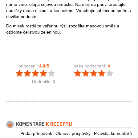
němu víno, olej a sójovou omáčku. Na oleji na pánvi orestujte
nudličky masa s cibulí a česnekem. Vmíchejte jablečnou směs a
chvilku poduste.
Do misek rozdělte vařenou rýži, rozdělte masovou směs a
ozdobte čerstvou zeleninou.
Hodnocení:
4,0
/5
Vaše hodnocení:
4
Hodnotilo:
1
KOMENTÁŘE
K RECEPTU
Přidat příspěvek
Obnovit příspěvky
Pravidla komentářů