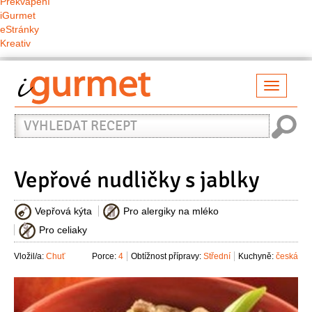
Překvapení
iGurmet
eStránky
Kreativ
Přepno
naviga
Vyhledat
recept
Vepřové nudličky s jablky
Vepřová kýta
Pro alergiky na mléko
Pro celiaky
Vložil/a:
Chuť
Porce:
4
Obtížnost přípravy:
Střední
Kuchyně:
česká