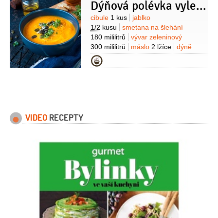
Dýňová polévka vylepšená jablkem a zázvorem
Suroviny
cibule
1 kus
jablko
1/2
kusu
smetana na šlehání
180 mililitrů
vývar zeleninový
300 mililitrů
máslo
2 lžíce
dýně
hokkaido
600 gramů
sůl
citron
Kategorie
1/2
kusu
smetana zakysaná
1 kus
VIDEO
RECEPTY