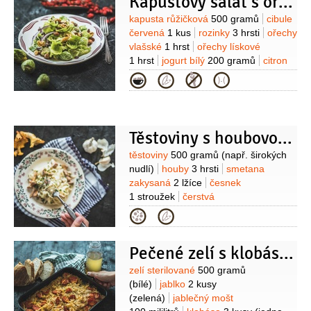
Kapustový salát s ořechy a rozinkami
Suroviny
kapusta růžičková
500 gramů
cibule
červená
1 kus
rozinky
3 hrsti
ořechy
vlašské
1 hrst
ořechy lískové
1 hrst
jogurt bílý
200 gramů
citron
1/2
kusu
(šťáva z 1/2)
sůl
čerstvě
Kategorie
mletý pepř
Těstoviny s houbovou omáčkou
Suroviny
těstoviny
500 gramů
(např. širokých
nudlí)
houby
3 hrsti
smetana
zakysaná
2 lžíce
česnek
1 stroužek
čerstvá
majoránka
pažitka
olej
Kategorie
slunečnicový
sůl
čerstvě mletý
pepř
Pečené zelí s klobáskou a jablkem
Suroviny
zelí sterilované
500 gramů
(bílé)
jablko
2 kusy
(zelená)
jablečný mošt