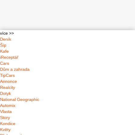
více >>
Deník
Šíp
Kafe
iReceptář
Cars
Dům a zahrada
TipCars
Annonce
Realcity
Dotyk
National Geographic
Automix
Vlasta
Story
Kondice
Květy