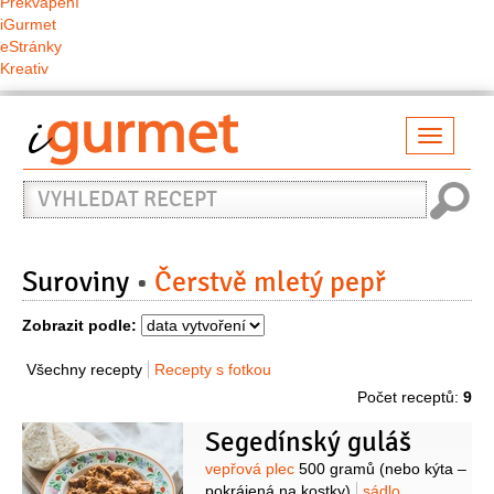
Překvapení
iGurmet
eStránky
Kreativ
Přepno
naviga
Vyhledat
recept
Suroviny
Čerstvě mletý pepř
Zobrazit podle:
Všechny recepty
Recepty s fotkou
Počet receptů:
9
Segedínský guláš
Suroviny
vepřová plec
500 gramů
(nebo kýta –
pokrájená na kostky)
sádlo