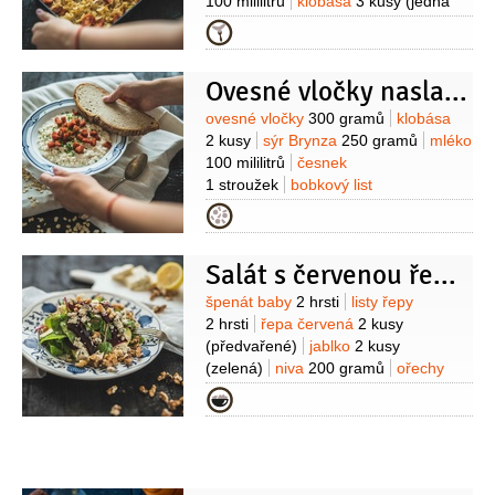
100 mililitrů
klobása
3 kusy
(jedna
pálivá, dvě nepálivé)
cukr třtinový
Kategorie
1 lžička
mletý kmín
1/2
lžičky
olej
slunečnicový
sůl
čerstvě mletý
Ovesné vločky naslano
pepř
Suroviny
ovesné vločky
300 gramů
klobása
2 kusy
sýr Brynza
250 gramů
mléko
100 mililitrů
česnek
1 stroužek
bobkový list
1 kus
sůl
čerstvě mletý pepř
Kategorie
Salát s červenou řepou, modrým sýrem a jablky
Suroviny
špenát baby
2 hrsti
listy řepy
2 hrsti
řepa červená
2 kusy
(předvařené)
jablko
2 kusy
(zelená)
niva
200 gramů
ořechy
vlašské
1 hrst
voda
50 mililitrů
olej
Kategorie
olivový
100 mililitrů
hořčice dijonská
2 lžičky