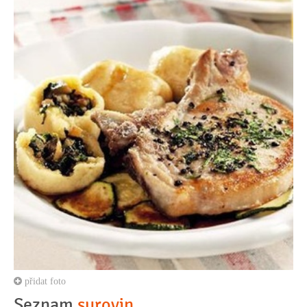
přidat foto
Seznam
surovin