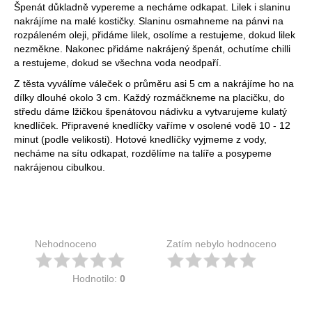
Špenát důkladně vypereme a necháme odkapat. Lilek i slaninu
nakrájíme na malé kostičky. Slaninu osmahneme na pánvi na
rozpáleném oleji, přidáme lilek, osolíme a restujeme, dokud lilek
nezměkne. Nakonec přidáme nakrájený špenát, ochutíme chilli
a restujeme, dokud se všechna voda neodpaří.
Z těsta vyválíme váleček o průměru asi 5 cm a nakrájíme ho na
dílky dlouhé okolo 3 cm. Každý rozmáčkneme na placičku, do
středu dáme lžičkou špenátovou nádivku a vytvarujeme kulatý
knedlíček. Připravené knedlíčky vaříme v osolené vodě 10 - 12
minut (podle velikosti). Hotové knedlíčky vyjmeme z vody,
necháme na sítu odkapat, rozdělíme na talíře a posypeme
nakrájenou cibulkou.
Nehodnoceno
Zatím nebylo hodnoceno
Hodnotilo:
0