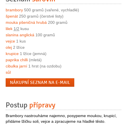
brambory
500 gramů (vařené, vychladlé)
špenát
250 gramů (čerstvé listy)
mouka pšeničná hrubá
200 gramů
lilek
1/2
kusu
slanina anglická
100 gramů
vejce
1 kus
olej
2 lžíce
krupice
1 lžíce (jemná)
paprika chilli
(mletá)
cibulka jarní
1 hrst (na ozdobu)
sůl
NÁKUPNÍ SEZNAM NA E-MAIL
Postup
přípravy
Brambory nastrouháme najemno, posypeme moukou, krupicí,
přidáme lžičku soli, vejce a zpracujeme na hladké těsto.