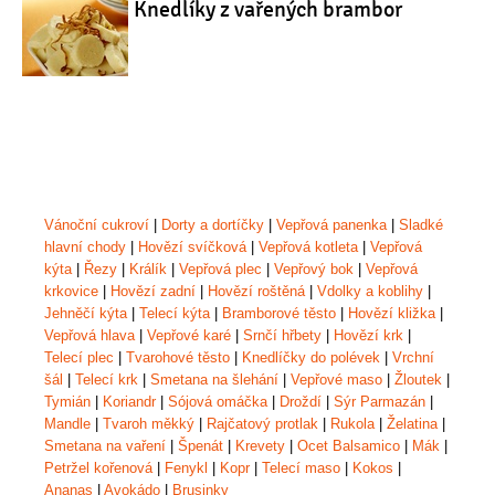
Knedlíky z vařených brambor
Vánoční cukroví
|
Dorty a dortíčky
|
Vepřová panenka
|
Sladké
hlavní chody
|
Hovězí svíčková
|
Vepřová kotleta
|
Vepřová
kýta
|
Řezy
|
Králík
|
Vepřová plec
|
Vepřový bok
|
Vepřová
krkovice
|
Hovězí zadní
|
Hovězí roštěná
|
Vdolky a koblihy
|
Jehněčí kýta
|
Telecí kýta
|
Bramborové těsto
|
Hovězí kližka
|
Vepřová hlava
|
Vepřové karé
|
Srnčí hřbety
|
Hovězí krk
|
Telecí plec
|
Tvarohové těsto
|
Knedlíčky do polévek
|
Vrchní
šál
|
Telecí krk
|
Smetana na šlehání
|
Vepřové maso
|
Žloutek
|
Tymián
|
Koriandr
|
Sójová omáčka
|
Droždí
|
Sýr Parmazán
|
Mandle
|
Tvaroh měkký
|
Rajčatový protlak
|
Rukola
|
Želatina
|
Smetana na vaření
|
Špenát
|
Krevety
|
Ocet Balsamico
|
Mák
|
Petržel kořenová
|
Fenykl
|
Kopr
|
Telecí maso
|
Kokos
|
Ananas
|
Avokádo
|
Brusinky