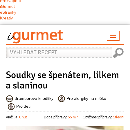
Překvapení
iGurmet
eStránky
Kreativ
Přepno
naviga
Vyhledat
recept
Soudky se špenátem, lilkem
a slaninou
Bramborové knedlíky
Pro alergiky na mléko
Pro děti
Vložil/a:
Chuť
Doba přípravy:
55 min.
Obtížnost přípravy:
Střední