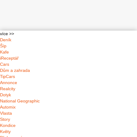
více >>
Deník
Šíp
Kafe
iReceptář
Cars
Dům a zahrada
TipCars
Annonce
Realcity
Dotyk
National Geographic
Automix
Vlasta
Story
Kondice
Květy