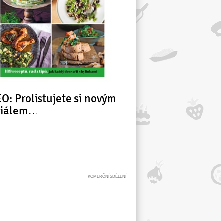
O: Prolistujete si novým
ciálem…