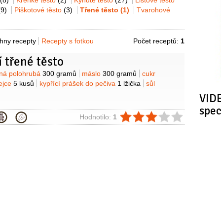
(8)
Křehké těsto
(2)
Kynuté těsto
(27)
Listové těsto
(9)
Piškotové těsto
(3)
Třené těsto
(1)
Tvarohové
hny recepty
Recepty s fotkou
Počet receptů:
1
 třené těsto
y
ná polohrubá
300 gramů
máslo
300 gramů
cukr
ejce
5 kusů
kypřící prášek do pečiva
1 lžička
sůl
VIDE
spe
ie
Hodnotilo:
1