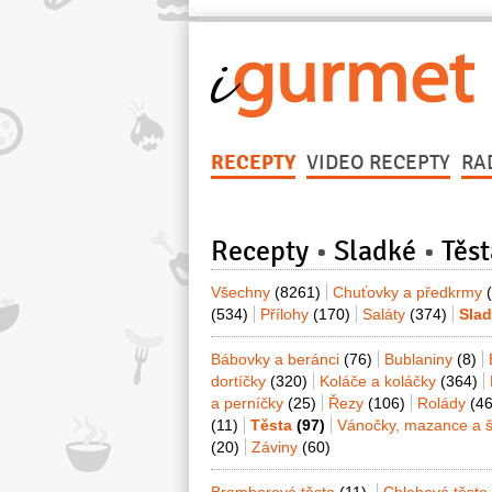
RECEPTY
VIDEO RECEPTY
RA
Recepty
Sladké
Těst
Všechny
(8261)
Chuťovky a předkrmy
(534)
Přílohy
(170)
Saláty
(374)
Sla
Bábovky a beránci
(76)
Bublaniny
(8)
dortíčky
(320)
Koláče a koláčky
(364)
a perníčky
(25)
Řezy
(106)
Rolády
(46
(11)
Těsta
(97)
Vánočky, mazance a š
(20)
Záviny
(60)