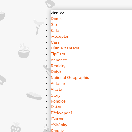
více >>
Deník
Šíp
Kafe
iReceptář
Cars
Dům a zahrada
TipCars
Annonce
Realcity
Dotyk
National Geographic
Automix
Vlasta
Story
Kondice
Květy
Překvapení
iGurmet
eStránky
Kreativ