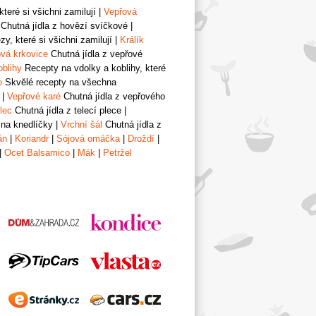
teré si všichni zamilují
|
Vepřová
Chutná jídla z hovězí svíčkové
|
y, které si všichni zamilují
|
Králík
vá krkovice
Chutná jídla z vepřové
oblihy
Recepty na vdolky a koblihy, které
o
Skvělé recepty na všechna
|
Vepřové karé
Chutná jídla z vepřového
lec
Chutná jídla z telecí plece
|
 na knedlíčky
|
Vrchní šál
Chutná jídla z
án
|
Koriandr
|
Sójová omáčka
|
Droždí
|
|
Ocet Balsamico
|
Mák
|
Petržel