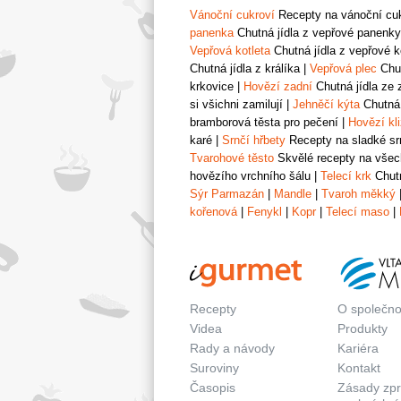
Vánoční cukroví
Recepty na vánoční cukr
panenka
Chutná jídla z vepřové panenky
Vepřová kotleta
Chutná jídla z vepřové k
Chutná jídla z králíka
|
Vepřová plec
Chut
krkovice
|
Hovězí zadní
Chutná jídla ze 
si všichni zamilují
|
Jehněčí kýta
Chutná 
bramborová těsta pro pečení
|
Hovězí kl
karé
|
Srnčí hřbety
Recepty na sladké srn
Tvarohové těsto
Skvělé recepty na všech
hovězího vrchního šálu
|
Telecí krk
Chutn
Sýr Parmazán
|
Mandle
|
Tvaroh měkký
kořenová
|
Fenykl
|
Kopr
|
Telecí maso
|
Recepty
O společno
Videa
Produkty
Rady a návody
Kariéra
Suroviny
Kontakt
Časopis
Zásady zp