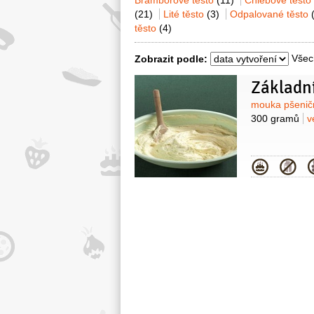
Bramborové těsto
(11)
Chlebové těsto
(21)
Lité těsto
(3)
Odpalované těsto
těsto
(4)
Všec
Zobrazit podle:
Základní
Surovin
mouka pšenič
300 gramů
v
Kategor