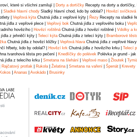
oví, které si všichni zamilují
|
Dorty a dortíčky
Recepty na dorty a dortíčky, k
|
Sladké hlavní chody
Sladký hlavní chod, kdo by odolal?
|
Hovězí svíčková
otlety
|
Vepřová kýta
Chutná jídla z vepřové kýty
|
Řezy
Recepty na sladké řez
ná jídla z vepřové plece
|
Vepřový bok
Chutná jídla z vepřového boku
|
Vepřo
zadního hovězího
|
Hovězí roštěná
Chutná jídla z hovězí roštěné
|
Vdolky a k
jídla z jehněčí kýty
|
Telecí kýta
Chutná jídla z telecí kýty
|
Bramborové těst
ižka
Chutná jídla z hovězí kližky
|
Vepřová hlava
Chutná jídla z vepřové hlavy
čí hřbety, kdo by odolal?
|
Hovězí krk
Chutná jídla z hovězího krku
|
Telecí p
na tvarohová těsta pro pečení
|
Knedlíčky do polévek
Polévka je grund - jak
á jídla z telecího krku
|
Smetana na šlehání
|
Vepřové maso
|
Žloutek
|
Tymi
|
Rajčatový protlak
|
Rukola
|
Želatina
|
Smetana na vaření
|
Špenát
|
Krevety
Kokos
|
Ananas
|
Avokádo
|
Brusinky
sti
racování