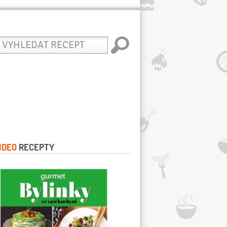
yhledat
ecept
IDEO
RECEPTY