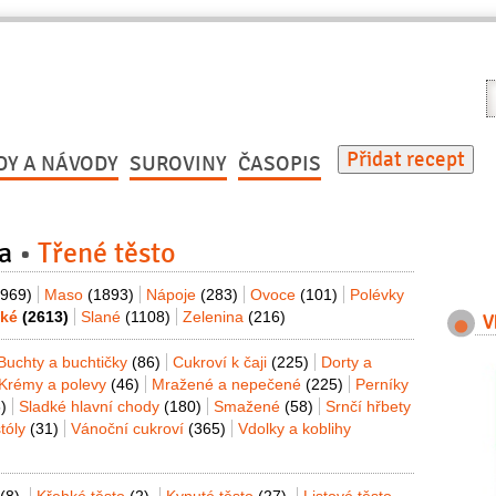
V
r
Přidat recept
DY A NÁVODY
SUROVINY
ČASOPIS
a
Třené těsto
(969)
Maso
(1893)
Nápoje
(283)
Ovoce
(101)
Polévky
dké
(2613)
Slané
(1108)
Zelenina
(216)
V
Buchty a buchtičky
(86)
Cukroví k čaji
(225)
Dorty a
Krémy a polevy
(46)
Mražené a nepečené
(225)
Perníky
)
Sladké hlavní chody
(180)
Smažené
(58)
Srnčí hřbety
tóly
(31)
Vánoční cukroví
(365)
Vdolky a koblihy