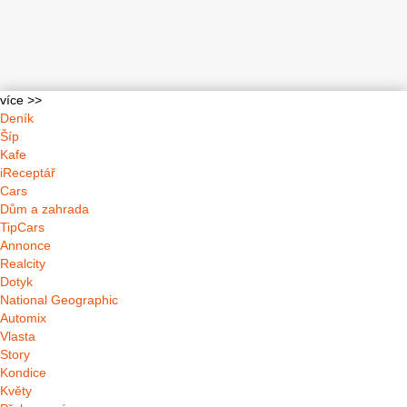
více >>
Deník
Šíp
Kafe
iReceptář
Cars
Dům a zahrada
TipCars
Annonce
Realcity
Dotyk
National Geographic
Automix
Vlasta
Story
Kondice
Květy