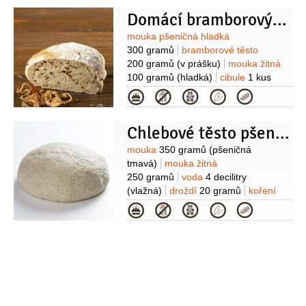
1 lžička
(koriandr a kmín)
česnek
Domácí bramborový chléb s osmaženou cibulkou
1 stroužek
sůl
1/2
lžičky
Suroviny
mouka pšeničná hladká
300 gramů
bramborové těsto
200 gramů
(v prášku)
mouka žitná
100 gramů
(hladká)
cibule
1 kus
(střední)
voda
4 decilitry
Kategorie
(vlažná)
droždí
20 gramů
olej
1 lžíce
(nebo sádlo)
sůl
Chlebové těsto pšenično-žitné
3/4
lžičky
kmín
1/2
lžičky
(mletý)
Suroviny
mouka
350 gramů
(pšeničná
tmavá)
mouka žitná
250 gramů
voda
4 decilitry
(vlažná)
droždí
20 gramů
koření
1 lžička
(mleté - kmín, anýz,
Kategorie
koriandr)
sůl
1/2
lžičky
mouka
(na
poprášení)