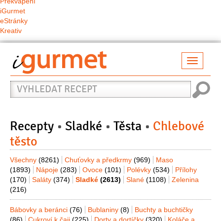
Překvapení
iGurmet
eStránky
Kreativ
Přepno
naviga
Vyhledat
recept
Recepty
Sladké
Těsta
Chlebové
těsto
Všechny
(8261)
Chuťovky a předkrmy
(969)
Maso
(1893)
Nápoje
(283)
Ovoce
(101)
Polévky
(534)
Přílohy
(170)
Saláty
(374)
Sladké
(2613)
Slané
(1108)
Zelenina
(216)
Bábovky a beránci
(76)
Bublaniny
(8)
Buchty a buchtičky
(86)
Cukroví k čaji
(225)
Dorty a dortíčky
(320)
Koláče a