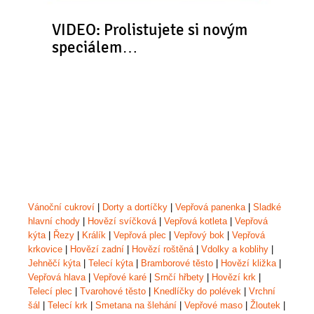
VIDEO: Prolistujete si novým
speciálem…
Vánoční cukroví
|
Dorty a dortíčky
|
Vepřová panenka
|
Sladké
hlavní chody
|
Hovězí svíčková
|
Vepřová kotleta
|
Vepřová
kýta
|
Řezy
|
Králík
|
Vepřová plec
|
Vepřový bok
|
Vepřová
krkovice
|
Hovězí zadní
|
Hovězí roštěná
|
Vdolky a koblihy
|
Jehněčí kýta
|
Telecí kýta
|
Bramborové těsto
|
Hovězí kližka
|
Vepřová hlava
|
Vepřové karé
|
Srnčí hřbety
|
Hovězí krk
|
Telecí plec
|
Tvarohové těsto
|
Knedlíčky do polévek
|
Vrchní
šál
|
Telecí krk
|
Smetana na šlehání
|
Vepřové maso
|
Žloutek
|