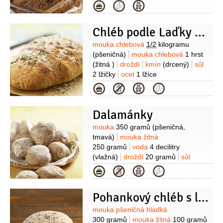
drcené)
droždí
20 gramů
máslo
Kategorie
20 gramů
tymián
4 snítky
sůl
1 lžička
česnek
1 stroužek
Chléb podle Laďky Něrgešové
Suroviny
mouka chlebová
1/2
kilogramu
(pšeničná)
mouka chlebová
1 hrst
(žitná )
droždí
kmín
(drcený)
sůl
2 lžičky
ocet
1 lžíce
Kategorie
Dalamánky
Suroviny
mouka
350 gramů
(pšeničná,
tmavá)
mouka žitná
250 gramů
voda
4 decilitry
(vlažná)
droždí
20 gramů
sůl
1/2
lžičky
mouka
(na vál)
Kategorie
Pohankový chléb s lněnými semínky
Suroviny
mouka pšeničná hladká
300 gramů
mouka žitná
100 gramů