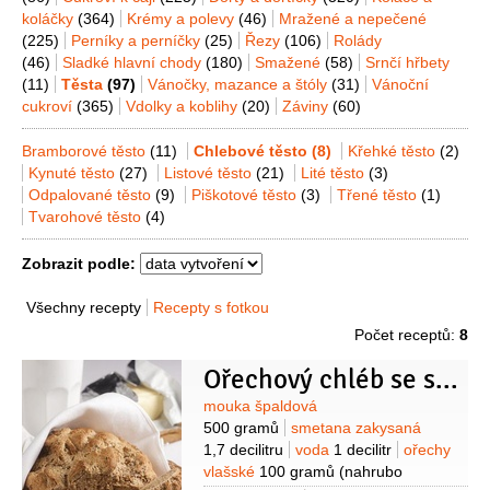
koláčky
(364)
Krémy a polevy
(46)
Mražené a nepečené
(225)
Perníky a perníčky
(25)
Řezy
(106)
Rolády
(46)
Sladké hlavní chody
(180)
Smažené
(58)
Srnčí hřbety
(11)
Těsta
(97)
Vánočky, mazance a štóly
(31)
Vánoční
cukroví
(365)
Vdolky a koblihy
(20)
Záviny
(60)
Bramborové těsto
(11)
Chlebové těsto
(8)
Křehké těsto
(2)
Kynuté těsto
(27)
Listové těsto
(21)
Lité těsto
(3)
Odpalované těsto
(9)
Piškotové těsto
(3)
Třené těsto
(1)
Tvarohové těsto
(4)
Zobrazit podle:
Všechny recepty
Recepty s fotkou
Počet receptů:
8
Ořechový chléb se smetanou
Suroviny
mouka špaldová
500 gramů
smetana zakysaná
1,7 decilitru
voda
1 decilitr
ořechy
vlašské
100 gramů
(nahrubo