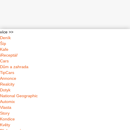
více >>
Deník
Šíp
Kafe
iReceptář
Cars
Dům a zahrada
TipCars
Annonce
Realcity
Dotyk
National Geographic
Automix
Vlasta
Story
Kondice
Květy