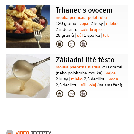
Trhanec s ovocem
Suroviny
mouka pšeničná polohrubá
120 gramů
vejce
2 kusy
mléko
2,5 decilitru
cukr krupice
25 gramů
sůl
1 špetka
tuk
80 gramů
(na opečení)
ovoce
Kategorie
(čerstvé, rozmražené nebo
kompotované, na ozdobení)
cukr
Základní lité těsto
vanilkový
(na posypání)
Suroviny
mouka pšeničná hladká
250 gramů
(nebo polohrubá mouka)
vejce
2 kusy
mléko
2,5 decilitru
voda
2,5 decilitru
sůl
olej
(na smažení)
Kategorie
VIDEO
RECEPTY