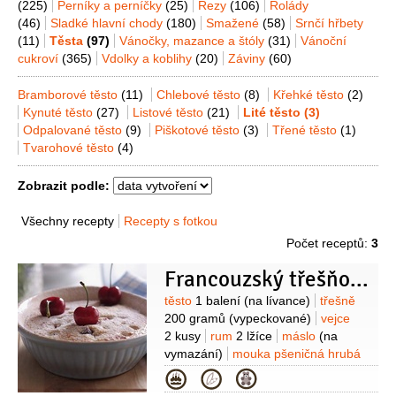
(225)
Perníky a perníčky
(25)
Řezy
(106)
Rolády
(46)
Sladké hlavní chody
(180)
Smažené
(58)
Srnčí hřbety
(11)
Těsta
(97)
Vánočky, mazance a štóly
(31)
Vánoční
cukroví
(365)
Vdolky a koblihy
(20)
Záviny
(60)
Bramborové těsto
(11)
Chlebové těsto
(8)
Křehké těsto
(2)
Kynuté těsto
(27)
Listové těsto
(21)
Lité těsto
(3)
Odpalované těsto
(9)
Piškotové těsto
(3)
Třené těsto
(1)
Tvarohové těsto
(4)
Zobrazit podle:
Všechny recepty
Recepty s fotkou
Počet receptů:
3
Francouzský třešňový nákyp
Suroviny
těsto
1 balení
(na lívance)
třešně
200 gramů
(vypeckované)
vejce
2 kusy
rum
2 lžíce
máslo
(na
vymazání)
mouka pšeničná hrubá
(na vysypání)
cukr moučkový
(na
Kategorie
posypání)
třešně
1 hrst
(na ozdobu)