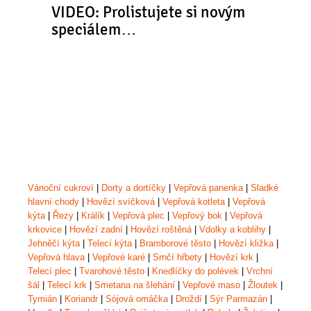
VIDEO: Prolistujete si novým
speciálem…
Vánoční cukroví
|
Dorty a dortíčky
|
Vepřová panenka
|
Sladké
hlavní chody
|
Hovězí svíčková
|
Vepřová kotleta
|
Vepřová
kýta
|
Řezy
|
Králík
|
Vepřová plec
|
Vepřový bok
|
Vepřová
krkovice
|
Hovězí zadní
|
Hovězí roštěná
|
Vdolky a koblihy
|
Jehněčí kýta
|
Telecí kýta
|
Bramborové těsto
|
Hovězí kližka
|
Vepřová hlava
|
Vepřové karé
|
Srnčí hřbety
|
Hovězí krk
|
Telecí plec
|
Tvarohové těsto
|
Knedlíčky do polévek
|
Vrchní
šál
|
Telecí krk
|
Smetana na šlehání
|
Vepřové maso
|
Žloutek
|
Tymián
|
Koriandr
|
Sójová omáčka
|
Droždí
|
Sýr Parmazán
|