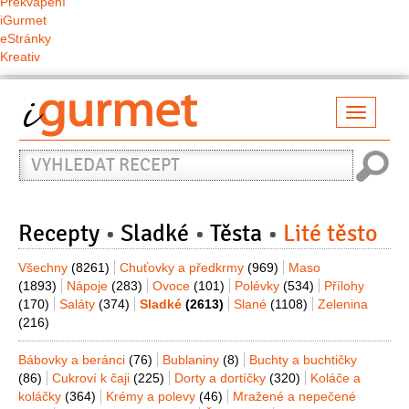
Překvapení
iGurmet
eStránky
Kreativ
Přepno
naviga
Vyhledat
recept
Recepty
Sladké
Těsta
Lité těsto
Všechny
(8261)
Chuťovky a předkrmy
(969)
Maso
(1893)
Nápoje
(283)
Ovoce
(101)
Polévky
(534)
Přílohy
(170)
Saláty
(374)
Sladké
(2613)
Slané
(1108)
Zelenina
(216)
Bábovky a beránci
(76)
Bublaniny
(8)
Buchty a buchtičky
(86)
Cukroví k čaji
(225)
Dorty a dortíčky
(320)
Koláče a
koláčky
(364)
Krémy a polevy
(46)
Mražené a nepečené