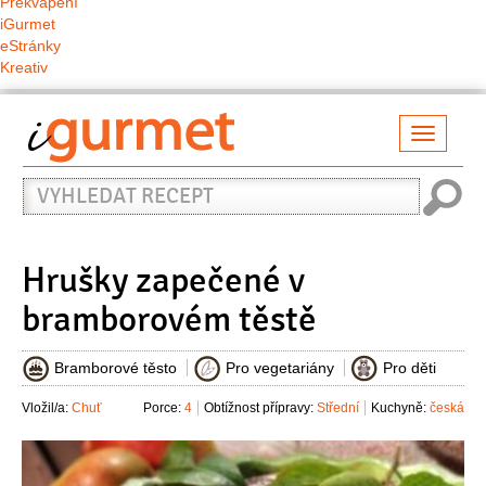
Překvapení
iGurmet
eStránky
Kreativ
Přepno
naviga
Vyhledat
recept
Hrušky zapečené v
bramborovém těstě
Bramborové těsto
Pro vegetariány
Pro děti
Vložil/a:
Chuť
Porce:
4
Obtížnost přípravy:
Střední
Kuchyně:
česká