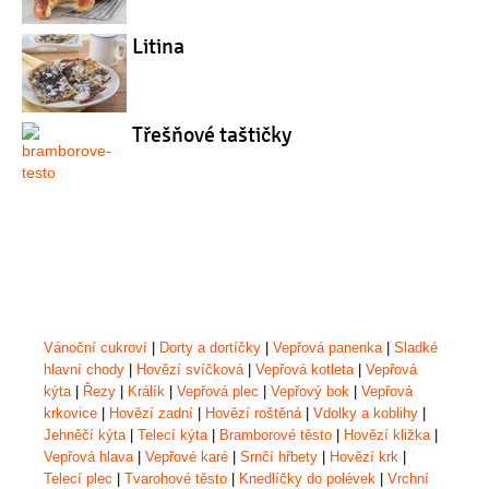
Litina
Třešňové taštičky
Vánoční cukroví
|
Dorty a dortíčky
|
Vepřová panenka
|
Sladké
hlavní chody
|
Hovězí svíčková
|
Vepřová kotleta
|
Vepřová
kýta
|
Řezy
|
Králík
|
Vepřová plec
|
Vepřový bok
|
Vepřová
krkovice
|
Hovězí zadní
|
Hovězí roštěná
|
Vdolky a koblihy
|
Jehněčí kýta
|
Telecí kýta
|
Bramborové těsto
|
Hovězí kližka
|
Vepřová hlava
|
Vepřové karé
|
Srnčí hřbety
|
Hovězí krk
|
Telecí plec
|
Tvarohové těsto
|
Knedlíčky do polévek
|
Vrchní