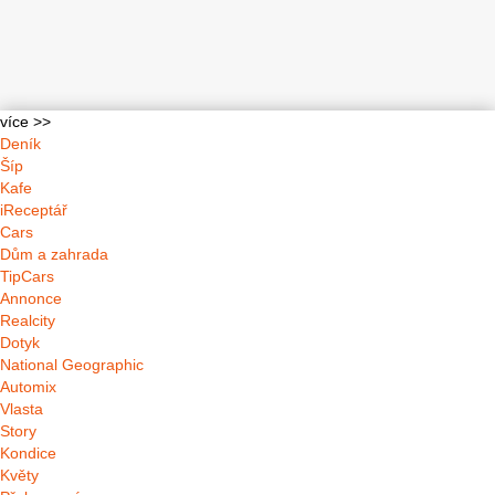
více >>
Deník
Šíp
Kafe
iReceptář
Cars
Dům a zahrada
TipCars
Annonce
Realcity
Dotyk
National Geographic
Automix
Vlasta
Story
Kondice
Květy