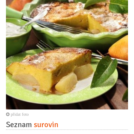
přidat foto
Seznam
surovin