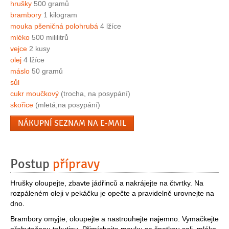
hrušky
500 gramů
brambory
1 kilogram
mouka pšeničná polohrubá
4 lžíce
mléko
500 mililitrů
vejce
2 kusy
olej
4 lžíce
máslo
50 gramů
sůl
cukr moučkový
(trocha, na posypání)
skořice
(mletá,na posypání)
NÁKUPNÍ SEZNAM NA E-MAIL
Postup
přípravy
Hrušky oloupejte, zbavte jádřinců a nakrájejte na čtvrtky. Na
rozpáleném oleji v pekáčku je opečte a pravidelně urovnejte na
dno.
Brambory omyjte, oloupejte a nastrouhejte najemno. Vymačkejte