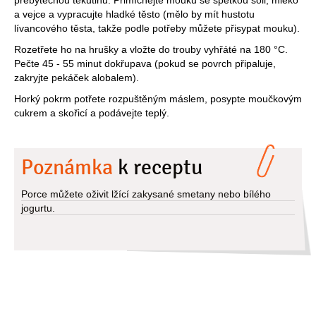
přebytečnou tekutinu. Přimíchejte mouku se špetkou soli, mléko
a vejce a vypracujte hladké těsto (mělo by mít hustotu
lívancového těsta, takže podle potřeby můžete přisypat mouku).
Rozetřete ho na hrušky a vložte do trouby vyhřáté na 180 °C.
Pečte 45 - 55 minut dokřupava (pokud se povrch připaluje,
zakryjte pekáček alobalem).
Horký pokrm potřete rozpuštěným máslem, posypte moučkovým
cukrem a skořicí a podávejte teplý.
Poznámka
k receptu
Porce můžete oživit lžící zakysané smetany nebo bílého
jogurtu.