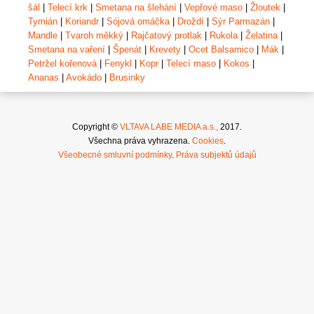
šál
|
Telecí krk
|
Smetana na šlehání
|
Vepřové maso
|
Žloutek
|
Tymián
|
Koriandr
|
Sójová omáčka
|
Droždí
|
Sýr Parmazán
|
Mandle
|
Tvaroh měkký
|
Rajčatový protlak
|
Rukola
|
Želatina
|
Smetana na vaření
|
Špenát
|
Krevety
|
Ocet Balsamico
|
Mák
|
Petržel kořenová
|
Fenykl
|
Kopr
|
Telecí maso
|
Kokos
|
Ananas
|
Avokádo
|
Brusinky
Copyright ©
VLTAVA LABE MEDIA a.s.,
2017.
Všechna práva vyhrazena.
Cookies
.
Všeobecné smluvní podmínky
.
Práva subjektů údajů