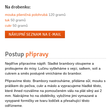
Na drobenku:
mouka pšeničná polohrubá
120 gramů
tuk
50 gramů
cukr
50 gramů
NÁKUPNÍ SEZNAM NA E-MAIL
Postup
přípravy
Nejdříve připravíme náplň. Sladké brambory oloupeme a
prolisujeme do mísy. Lučinu vyšleháme s vejci, salkem, solí a
cukrem a směs postupně vmícháme do brambor.
Připravíme těsto. Brambory nastrouháme, přidáme sůl, mouku s
práškem do pečiva, cukr a máslo a vypracujeme hladké těsto,
které ihned rozválíme na pomoučeném válu na plát silný asi 2
mm. Nakrájíme ho na obdélníky, vyložíme jimi vymazané a
vysypané formičky ve tvaru lodiček a přesahující těsto
odřízneme.