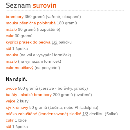
Seznam
surovin
brambory
350 gramů (vařené, oloupané)
mouka pšeničná polohrubá
180 gramů
máslo
90 gramů (rozpuštěné)
cukr
30 gramů
kypřící prášek do pečiva
1/2
balíčku
sůl
1 špetka
mouka
(na vál a vysypání formiček)
máslo
(na vymazání formiček)
cukr moučkový
(na posypání)
Na náplň:
ovoce
500 gramů (čerstvé - borůvky, jahody)
batáty - sladké brambory
200 gramů (uvařené)
vejce
2 kusy
sýr krémový
80 gramů (Lučina, nebo Philadelphia)
mléko zahuštěné (kondenzované) sladké
1/2
decilitru (Salko)
cukr
1 lžíce
sůl
1 špetka