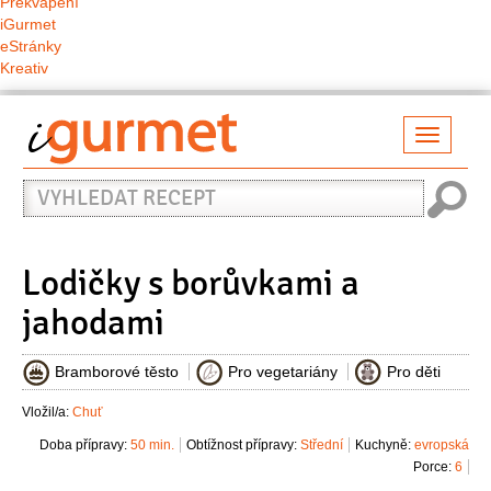
Překvapení
iGurmet
eStránky
Kreativ
Přepno
naviga
Vyhledat
recept
Lodičky s borůvkami a
jahodami
Bramborové těsto
Pro vegetariány
Pro děti
Vložil/a:
Chuť
Doba přípravy:
50 min.
Obtížnost přípravy:
Střední
Kuchyně:
evropská
Porce:
6