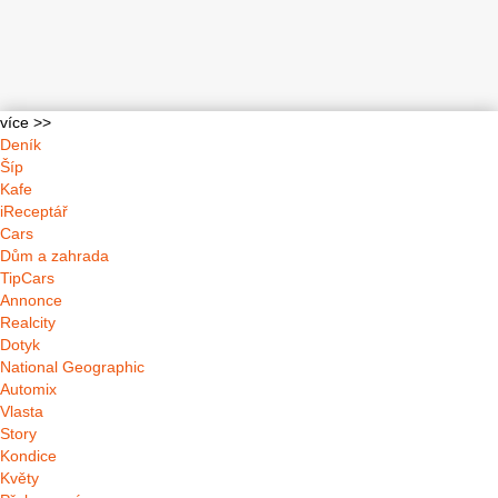
více >>
Deník
Šíp
Kafe
iReceptář
Cars
Dům a zahrada
TipCars
Annonce
Realcity
Dotyk
National Geographic
Automix
Vlasta
Story
Kondice
Květy