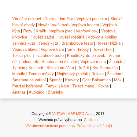
Vánoční cukroví
|
Dorty a dortíčky
|
Vepřová panenka
|
Sladké
hlavní chody
|
Hovězí svíčková
|
Vepřová kotleta
|
Vepřová
kýta
|
Řezy
|
Králík
|
Vepřová plec
|
Vepřový bok
|
Vepřová
krkovice
|
Hovězí zadní
|
Hovězí roštěná
|
Vdolky a koblihy
|
Jehněčí kýta
|
Telecí kýta
|
Bramborové těsto
|
Hovězí kližka
|
Vepřová hlava
|
Vepřové karé
|
Srnčí hřbety
|
Hovězí krk
|
Telecí plec
|
Tvarohové těsto
|
Knedlíčky do polévek
|
Vrchní
šál
|
Telecí krk
|
Smetana na šlehání
|
Vepřové maso
|
Žloutek
|
Tymián
|
Koriandr
|
Sójová omáčka
|
Droždí
|
Sýr Parmazán
|
Mandle
|
Tvaroh měkký
|
Rajčatový protlak
|
Rukola
|
Želatina
|
Smetana na vaření
|
Špenát
|
Krevety
|
Ocet Balsamico
|
Mák
|
Petržel kořenová
|
Fenykl
|
Kopr
|
Telecí maso
|
Kokos
|
Ananas
|
Avokádo
|
Brusinky
Copyright ©
VLTAVA LABE MEDIA a.s.,
2017.
Všechna práva vyhrazena.
Cookies
.
Všeobecné smluvní podmínky
.
Práva subjektů údajů