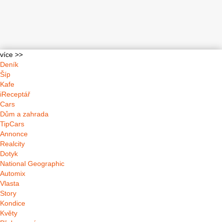
více >>
Deník
Šíp
Kafe
iReceptář
Cars
Dům a zahrada
TipCars
Annonce
Realcity
Dotyk
National Geographic
Automix
Vlasta
Story
Kondice
Květy