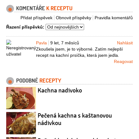
KOMENTÁŘE
K RECEPTU
Přidat příspěvek
Obnovit příspěvky
Pravidla komentářů
Řazení příspěvků:
Pavla
9 let, 7 měsíců
Nahlásit
Zkoušela jsem, je to výborné. Zatím nejlepší
recept na kachní prsíčka, která jsem jedla.
Reagovat
PODOBNÉ
RECEPTY
Kachna nadivoko
Pečená kachna s kaštanovou
nádivkou