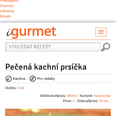
Překvapení
iGurmet
eStránky
Kreativ
Přepno
naviga
Vyhledat
recept
Pečená kachní prsíčka
Kachna
Pro celiaky
Vložil/a:
Chuť
Obtížnost přípravy:
Střední
Kuchyně:
francouzská
Porce:
4
Doba přípravy:
50 min.