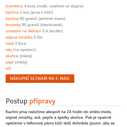
brambory
4 kusy (malé, uvařené ve slupce)
kachna
1 kus (prsa s kůží)
kachna
80 gramů (pečené maso)
brusinky
80 gramů (sterilované)
smetana na šlehání
0,4 decilitru
sójová omáčka
5 lžic
med
3 lžíce
olej
(na opečení)
skořice
(mletá)
pepř
(mletý)
sůl
NÁKUPNÍ SEZNAM NA E-MAIL
Postup
přípravy
Kachní prsa naložíme alespoň na 24 hodin do směsi medu,
sójové omáčky, soli, pepře a špetky skořice. Pak je opatrně
opečeme v teflonové pánvi kůží dolů dohněda (pozor, aby se