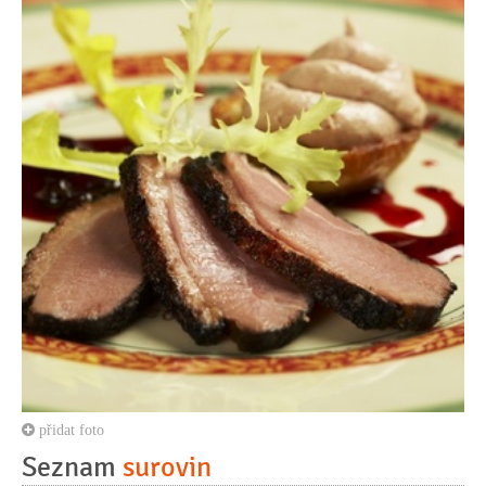
přidat foto
Seznam
surovin