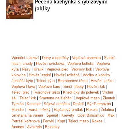
Pečená kachýnka s rybízovými
jablky
Vánoční cukroví
|
Dorty a dortíčky
|
Vepřová panenka
|
Sladké
hlavní chody
|
Hovězí svíčková
|
Vepřová kotleta
|
Vepřová
kýta
|
Řezy
|
Králík
|
Vepřová plec
|
Vepřový bok
|
Vepřová
krkovice
|
Hovězí zadní
|
Hovězí roštěná
|
Vdolky a koblihy
|
Jehněčí kýta
|
Telecí kýta
|
Bramborové těsto
|
Hovězí kližka
|
Vepřová hlava
|
Vepřové karé
|
Srnčí hřbety
|
Hovězí krk
|
Telecí plec
|
Tvarohové těsto
|
Knedlíčky do polévek
|
Vrchní
šál
|
Telecí krk
|
Smetana na šlehání
|
Vepřové maso
|
Žloutek
|
Tymián
|
Koriandr
|
Sójová omáčka
|
Droždí
|
Sýr Parmazán
|
Mandle
|
Tvaroh měkký
|
Rajčatový protlak
|
Rukola
|
Želatina
|
Smetana na vaření
|
Špenát
|
Krevety
|
Ocet Balsamico
|
Mák
|
Petržel kořenová
|
Fenykl
|
Kopr
|
Telecí maso
|
Kokos
|
Ananas
|
Avokádo
|
Brusinky