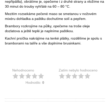
nepřipálila), obrátíme je, opečeme i z druhé strany a vložíme na
30 minut do trouby vyhřáté na 60 – 80 °C.
Mezitím rozsekáme pečené maso se smetanou v nožovém
mixéru dohladka a paštiku dochutíme solí a pepřem.
Brambory rozkrojíme na půlky, opečeme na troše oleje
dozlatova a ještě teplé je naplníme paštikou.
Kachní prsíčka nakrájíme na tenké plátky, rozdělíme je spolu s
bramborami na talíře a vše doplníme brusinkami.
Nehodnoceno
Zatím nebylo hodnoceno
Hodnotilo:
0