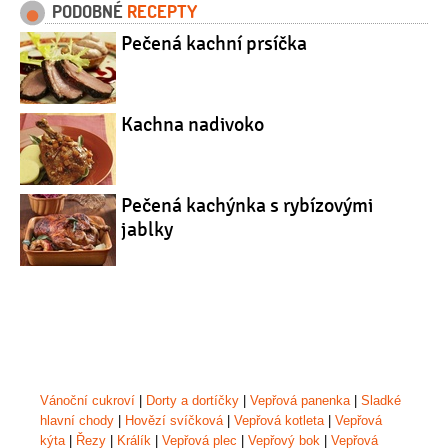
PODOBNÉ
RECEPTY
Pečená kachní prsíčka
Kachna nadivoko
Pečená kachýnka s rybízovými
jablky
Vánoční cukroví
|
Dorty a dortíčky
|
Vepřová panenka
|
Sladké
hlavní chody
|
Hovězí svíčková
|
Vepřová kotleta
|
Vepřová
kýta
|
Řezy
|
Králík
|
Vepřová plec
|
Vepřový bok
|
Vepřová