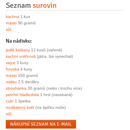
Seznam
surovin
kachna
1 kus
máslo
90 gramů
sůl
Na nádivku:
jedlé kaštany
12 kusů (vařené)
kachní vnitřnosti
(játra, lze vynechat)
vejce
3 kusy
houska
4 kusy
máslo
150 gramů
mléko
2,5 decilitru
strouhanka
30 gramů (nebo i trochu více)
petržel hladkolistá
1 hrst (nasekaná)
cukr
1 špetka
muškátový květ
(na špičku nože)
sůl
NÁKUPNÍ SEZNAM NA E-MAIL