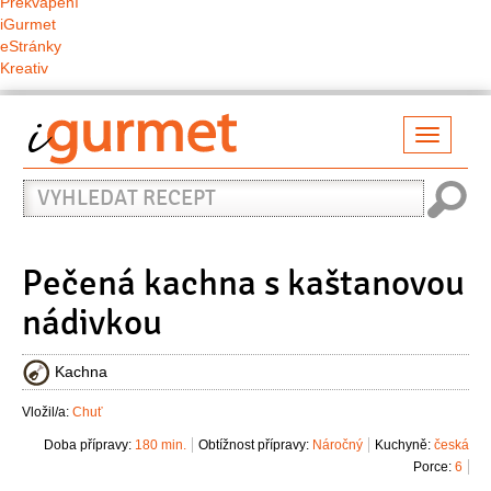
Překvapení
iGurmet
eStránky
Kreativ
Přepno
naviga
Vyhledat
recept
Pečená kachna s kaštanovou
nádivkou
Kachna
Vložil/a:
Chuť
Doba přípravy:
180 min.
Obtížnost přípravy:
Náročný
Kuchyně:
česká
Porce:
6