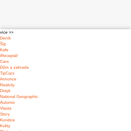
více >>
Deník
Šíp
Kafe
iReceptář
Cars
Dům a zahrada
TipCars
Annonce
Realcity
Dotyk
National Geographic
Automix
Vlasta
Story
Kondice
Květy