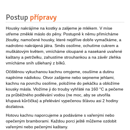
Postup
přípravy
Housky nakrájíme na kostky a zalijeme je mlékem. V míse
utřeme změklé máslo do pěny. Postupně k němu přimícháme
žloutky, namočené housky, které nejdříve dobře vymačkáme, a
nadrobno nakrájená játra. Směs osolíme, ochutíme cukrem a
muškátovým květem, vmícháme oloupané a nasekané uvařené
kaštany a petrželku, zahustíme strouhankou a na závěr zlehka
vmícháme sníh ušlehaný z bílků.
Očištěnou vykuchanou kachnu omyjeme, osušíme a dutinu
naplníme nádivkou. Otvor zašijeme nebo sepneme jehlami,
kachnu na povrchu osolíme, položíme do pekáčku a obložíme
kousky másla. Vložíme ji do trouby vyhřáté na 160 °C a pečeme
za průběžného podlévání vodou (ne moc, aby se utvořila
křupavá kůrčička) a přelévání vypečenou šťávou asi 2 hodiny
dozlatova.
Hotovu kachnu naporcujeme a podáváme s vařenými nebo
opečeným bramborami. Každou porci ještě můžeme ozdobit
vařenými nebo pečenými kaštany.