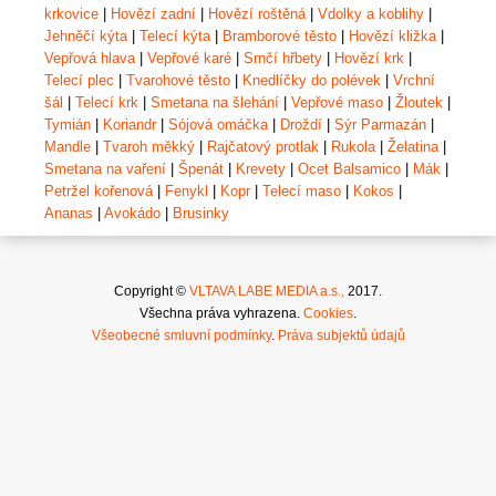
krkovice
|
Hovězí zadní
|
Hovězí roštěná
|
Vdolky a koblihy
|
Jehněčí kýta
|
Telecí kýta
|
Bramborové těsto
|
Hovězí kližka
|
Vepřová hlava
|
Vepřové karé
|
Srnčí hřbety
|
Hovězí krk
|
Telecí plec
|
Tvarohové těsto
|
Knedlíčky do polévek
|
Vrchní
šál
|
Telecí krk
|
Smetana na šlehání
|
Vepřové maso
|
Žloutek
|
Tymián
|
Koriandr
|
Sójová omáčka
|
Droždí
|
Sýr Parmazán
|
Mandle
|
Tvaroh měkký
|
Rajčatový protlak
|
Rukola
|
Želatina
|
Smetana na vaření
|
Špenát
|
Krevety
|
Ocet Balsamico
|
Mák
|
Petržel kořenová
|
Fenykl
|
Kopr
|
Telecí maso
|
Kokos
|
Ananas
|
Avokádo
|
Brusinky
Copyright ©
VLTAVA LABE MEDIA a.s.,
2017.
Všechna práva vyhrazena.
Cookies
.
Všeobecné smluvní podmínky
.
Práva subjektů údajů