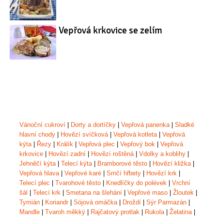
Vepřová krkovice se zelím
Vánoční cukroví
|
Dorty a dortíčky
|
Vepřová panenka
|
Sladké
hlavní chody
|
Hovězí svíčková
|
Vepřová kotleta
|
Vepřová
kýta
|
Řezy
|
Králík
|
Vepřová plec
|
Vepřový bok
|
Vepřová
krkovice
|
Hovězí zadní
|
Hovězí roštěná
|
Vdolky a koblihy
|
Jehněčí kýta
|
Telecí kýta
|
Bramborové těsto
|
Hovězí kližka
|
Vepřová hlava
|
Vepřové karé
|
Srnčí hřbety
|
Hovězí krk
|
Telecí plec
|
Tvarohové těsto
|
Knedlíčky do polévek
|
Vrchní
šál
|
Telecí krk
|
Smetana na šlehání
|
Vepřové maso
|
Žloutek
|
Tymián
|
Koriandr
|
Sójová omáčka
|
Droždí
|
Sýr Parmazán
|
Mandle
|
Tvaroh měkký
|
Rajčatový protlak
|
Rukola
|
Želatina
|