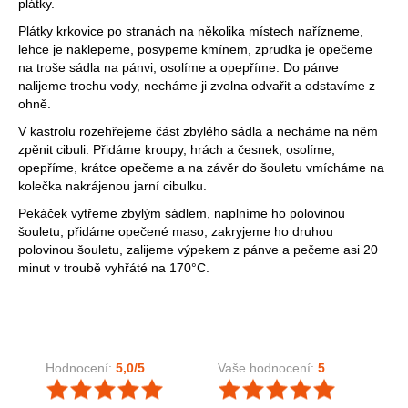
plátky.
Plátky krkovice po stranách na několika místech nařízneme,
lehce je naklepeme, posypeme kmínem, zprudka je opečeme
na troše sádla na pánvi, osolíme a opepříme. Do pánve
nalijeme trochu vody, necháme ji zvolna odvařit a odstavíme z
ohně.
V kastrolu rozehřejeme část zbylého sádla a necháme na něm
zpěnit cibuli. Přidáme kroupy, hrách a česnek, osolíme,
opepříme, krátce opečeme a na závěr do šouletu vmícháme na
kolečka nakrájenou jarní cibulku.
Pekáček vytřeme zbylým sádlem, naplníme ho polovinou
šouletu, přidáme opečené maso, zakryjeme ho druhou
polovinou šouletu, zalijeme výpekem z pánve a pečeme asi 20
minut v troubě vyhřáté na 170°C.
Hodnocení:
5,0
/5
Vaše hodnocení:
5