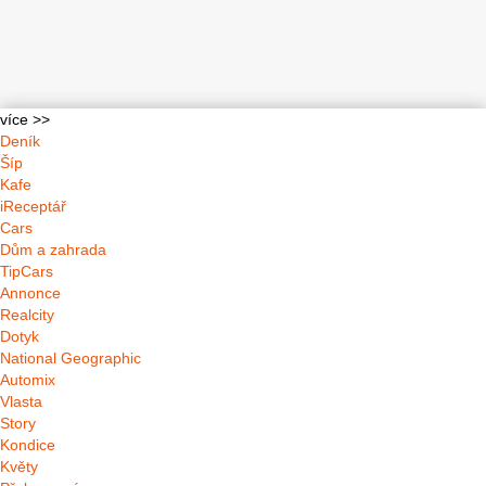
více >>
Deník
Šíp
Kafe
iReceptář
Cars
Dům a zahrada
TipCars
Annonce
Realcity
Dotyk
National Geographic
Automix
Vlasta
Story
Kondice
Květy