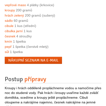
vepřové maso
4 plátky (krkovice)
kroupy
200 gramů
hrách zelený
200 gramů (sušený)
sádlo
60 gramů
cibule
1 kus (střední)
cibulka jarní
1 kus
česnek
4 stroužky
kmín
1 špetka
pepř
1 špetka (čerstvě mletý)
sůl
1 špetka
NÁKUPNÍ SEZNAM NA E-MAIL
Postup
přípravy
Kroupy i hrách odděleně propláchneme vodou a namočíme přes
noc do studené vody. Pak hrách i kroupy uvaříme každé zvlášť
doměkka, scedíme a kroupy ještě propláchneme. Cibuli
oloupeme a nakrájíme najemno, česnek nakrájíme na jemné