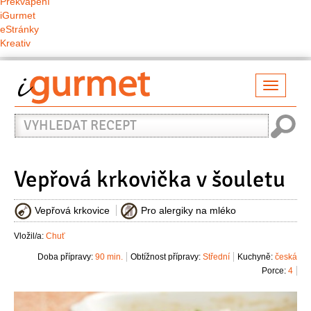
Překvapení
iGurmet
eStránky
Kreativ
Přepno
naviga
Vyhledat
recept
Vepřová krkovička v šouletu
Vepřová krkovice
Pro alergiky na mléko
Vložil/a:
Chuť
Doba přípravy:
90 min.
Obtížnost přípravy:
Střední
Kuchyně:
česká
Porce:
4