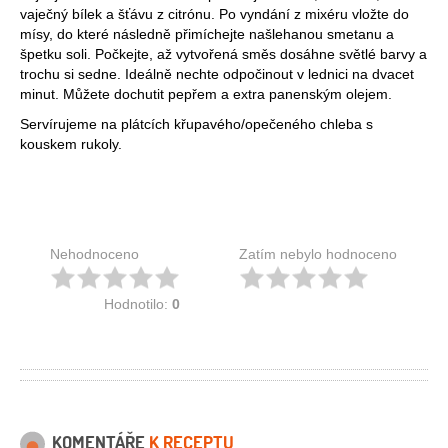
vaječný bílek a šťávu z citrónu. Po vyndání z mixéru vložte do
mísy, do které následně přimíchejte našlehanou smetanu a
špetku soli. Počkejte, až vytvořená směs dosáhne světlé barvy a
trochu si sedne. Ideálně nechte odpočinout v lednici na dvacet
minut. Můžete dochutit pepřem a extra panenským olejem.
Servírujeme na plátcích křupavého/opečeného chleba s
kouskem rukoly.
Nehodnoceno
Zatím nebylo hodnoceno
Hodnotilo:
0
KOMENTÁŘE
K RECEPTU