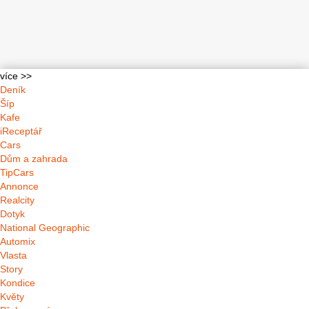
více >>
Deník
Šíp
Kafe
iReceptář
Cars
Dům a zahrada
TipCars
Annonce
Realcity
Dotyk
National Geographic
Automix
Vlasta
Story
Kondice
Květy