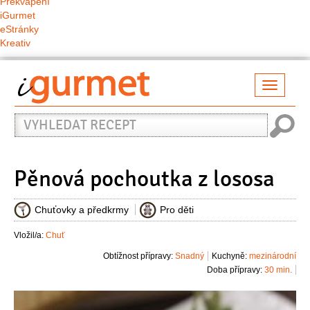
Překvapení
iGurmet
eStránky
Kreativ
Přepno
naviga
Vyhledat
recept
Pěnová pochoutka z lososa
Chuťovky a předkrmy
Pro děti
Vložil/a:
Chuť
Obtížnost přípravy:
Snadný
Kuchyně:
mezinárodní
Doba přípravy:
30 min.