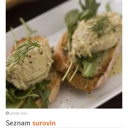
přidat foto
Seznam
surovin