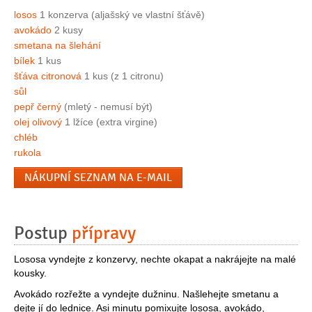
losos
1 konzerva (aljašský ve vlastní šťávě)
avokádo
2 kusy
smetana na šlehání
bílek
1 kus
šťáva citronová
1 kus (z 1 citronu)
sůl
pepř černý
(mletý - nemusí být)
olej olivový
1 lžíce (extra virgine)
chléb
rukola
NÁKUPNÍ SEZNAM NA E-MAIL
Postup
přípravy
Lososa vyndejte z konzervy, nechte okapat a nakrájejte na malé
kousky.
Avokádo rozřežte a vyndejte dužninu. Našlehejte smetanu a
dejte jí do lednice. Asi minutu pomixujte lososa, avokádo,