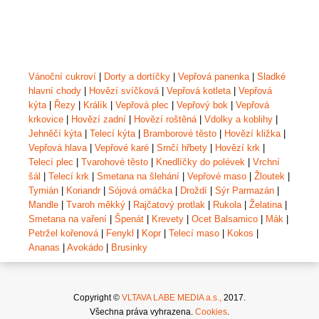
Vánoční cukroví
|
Dorty a dortíčky
|
Vepřová panenka
|
Sladké
hlavní chody
|
Hovězí svíčková
|
Vepřová kotleta
|
Vepřová
kýta
|
Řezy
|
Králík
|
Vepřová plec
|
Vepřový bok
|
Vepřová
krkovice
|
Hovězí zadní
|
Hovězí roštěná
|
Vdolky a koblihy
|
Jehněčí kýta
|
Telecí kýta
|
Bramborové těsto
|
Hovězí kližka
|
Vepřová hlava
|
Vepřové karé
|
Srnčí hřbety
|
Hovězí krk
|
Telecí plec
|
Tvarohové těsto
|
Knedlíčky do polévek
|
Vrchní
šál
|
Telecí krk
|
Smetana na šlehání
|
Vepřové maso
|
Žloutek
|
Tymián
|
Koriandr
|
Sójová omáčka
|
Droždí
|
Sýr Parmazán
|
Mandle
|
Tvaroh měkký
|
Rajčatový protlak
|
Rukola
|
Želatina
|
Smetana na vaření
|
Špenát
|
Krevety
|
Ocet Balsamico
|
Mák
|
Petržel kořenová
|
Fenykl
|
Kopr
|
Telecí maso
|
Kokos
|
Ananas
|
Avokádo
|
Brusinky
Copyright ©
VLTAVA LABE MEDIA a.s.,
2017.
Všechna práva vyhrazena.
Cookies
.