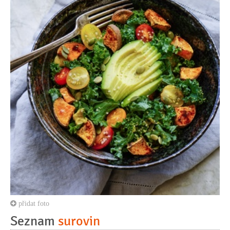
přidat foto
Seznam
surovin