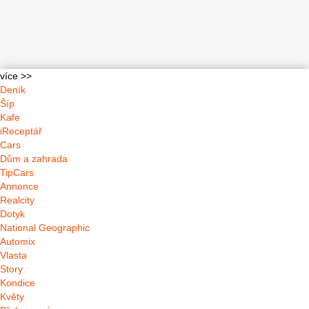
více >>
Deník
Šíp
Kafe
iReceptář
Cars
Dům a zahrada
TipCars
Annonce
Realcity
Dotyk
National Geographic
Automix
Vlasta
Story
Kondice
Květy