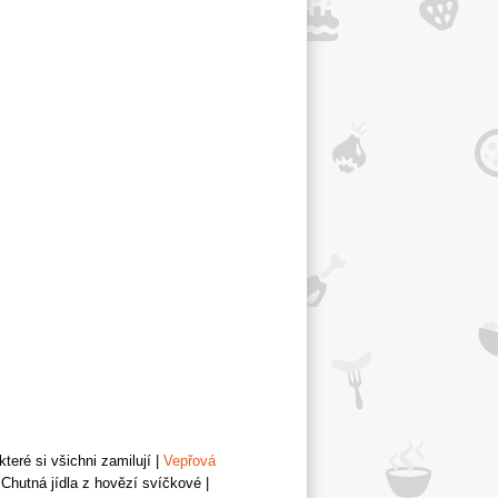
teré si všichni zamilují
|
Vepřová
Chutná jídla z hovězí svíčkové
|