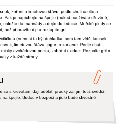
esnek, koření a limetovou šťávu, podle chuti osolte a
te. Pak je napíchejte na špejle (pokud používáte dřevěné,
, naložte do marinády a dejte do lednice. Mořské plody se
 než připravíte dip a roztopíte gril.
 vidličkou (nemusí to být dohladka, sem tam větší kousek
česnek, limetovou šťávu, jogurt a koriandr. Podle chuti
o misky avokádovou pecku, zabrání oxidaci. Rozpalte gril a
nutky z každé strany
u
ké se s krevetami dají udělat, prudký žár jim totiž svědčí.
e na špejle. Budou v bezpečí a jídlo bude skvostně