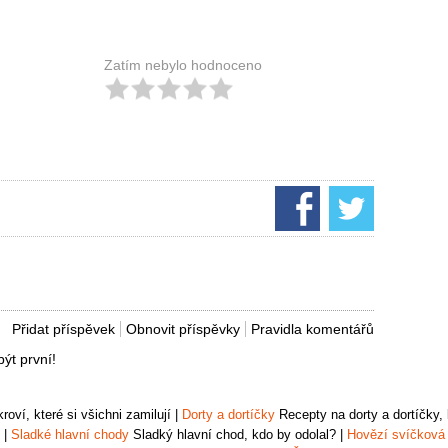
Zatím nebylo hodnoceno
Přidat příspěvek
Obnovit příspěvky
Pravidla komentářů
ýt první!
oví, které si všichni zamilují
|
Dorty a dortíčky
Recepty na dorty a dortíčky, k
|
Sladké hlavní chody
Sladký hlavní chod, kdo by odolal?
|
Hovězí svíčková