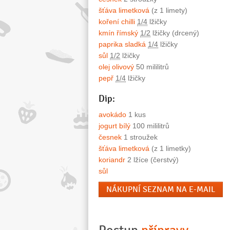
šťáva limetková
(z 1 limety)
koření chilli
1/4
lžičky
kmín římský
1/2
lžičky (drcený)
paprika sladká
1/4
lžičky
sůl
1/2
lžičky
olej olivový
50 mililitrů
pepř
1/4
lžičky
Dip:
avokádo
1 kus
jogurt bílý
100 mililitrů
česnek
1 stroužek
šťáva limetková
(z 1 limetky)
koriandr
2 lžíce (čerstvý)
sůl
NÁKUPNÍ SEZNAM NA E-MAIL