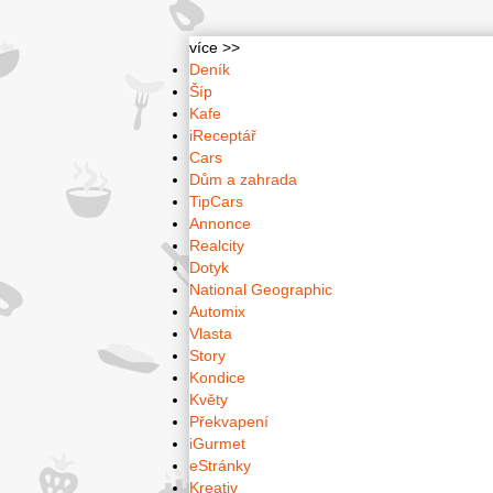
více >>
Deník
Šíp
Kafe
iReceptář
Cars
Dům a zahrada
TipCars
Annonce
Realcity
Dotyk
National Geographic
Automix
Vlasta
Story
Kondice
Květy
Překvapení
iGurmet
eStránky
Kreativ