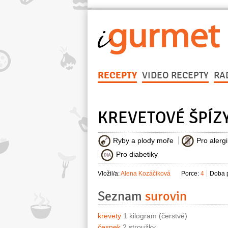
RECEPTY
VIDEO RECEPTY
RA
KREVETOVÉ ŠPÍZ
Ryby a plody moře
Pro alerg
Pro diabetiky
Vložil/a:
Alena Kozáčiková
Porce:
4
Doba p
Seznam
surovin
krevety
1 kilogram (čerstvé)
česnek
2 stroužky