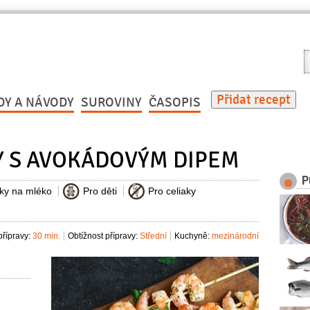
V
r
Přidat recept
DY A NÁVODY
SUROVINY
ČASOPIS
Y S AVOKÁDOVÝM DIPEM
P
iky na mléko
Pro děti
Pro celiaky
řípravy:
30 min.
Obtížnost přípravy:
Střední
Kuchyně:
mezinárodní