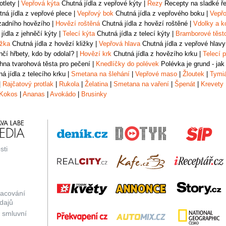
otlety
|
Vepřová kýta
Chutná jídla z vepřové kýty
|
Řezy
Recepty na sladké řez
ná jídla z vepřové plece
|
Vepřový bok
Chutná jídla z vepřového boku
|
Vepřo
zadního hovězího
|
Hovězí roštěná
Chutná jídla z hovězí roštěné
|
Vdolky a k
jídla z jehněčí kýty
|
Telecí kýta
Chutná jídla z telecí kýty
|
Bramborové těst
ižka
Chutná jídla z hovězí kližky
|
Vepřová hlava
Chutná jídla z vepřové hlavy
čí hřbety, kdo by odolal?
|
Hovězí krk
Chutná jídla z hovězího krku
|
Telecí p
na tvarohová těsta pro pečení
|
Knedlíčky do polévek
Polévka je grund - jak
á jídla z telecího krku
|
Smetana na šlehání
|
Vepřové maso
|
Žloutek
|
Tymi
|
Rajčatový protlak
|
Rukola
|
Želatina
|
Smetana na vaření
|
Špenát
|
Krevety
Kokos
|
Ananas
|
Avokádo
|
Brusinky
sti
racování
dajů
 smluvní