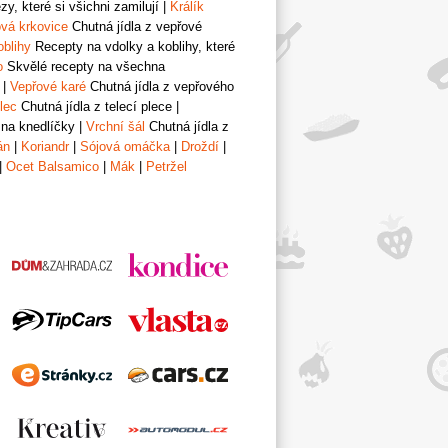
y, které si všichni zamilují
|
Králík
vá krkovice
Chutná jídla z vepřové
oblihy
Recepty na vdolky a koblihy, které
o
Skvělé recepty na všechna
|
Vepřové karé
Chutná jídla z vepřového
lec
Chutná jídla z telecí plece
|
 na knedlíčky
|
Vrchní šál
Chutná jídla z
án
|
Koriandr
|
Sójová omáčka
|
Droždí
|
|
Ocet Balsamico
|
Mák
|
Petržel