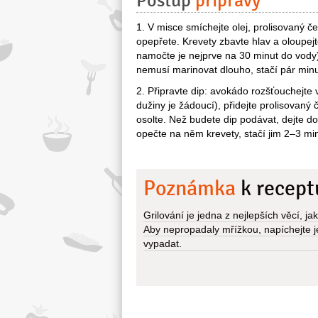
Postup
přípravy
1. V misce smíchejte olej, prolisovaný č
opepřete. Krevety zbavte hlav a oloupej
namočte je nejprve na 30 minut do vody)
nemusí marinovat dlouho, stačí pár minut,
2. Připravte dip: avokádo rozšťouchejte
dužiny je žádoucí), přidejte prolisovaný 
osolte. Než budete dip podávat, dejte d
opečte na něm krevety, stačí jim 2–3 mi
Poznámka
k recept
Grilování je jedna z nejlepších věcí, ja
Aby nepropadaly mřížkou, napíchejte j
vypadat.