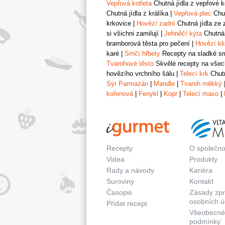
Vepřová kotleta
Chutná jídla z vepřové k
Chutná jídla z králíka
|
Vepřová plec
Chut
krkovice
|
Hovězí zadní
Chutná jídla ze 
si všichni zamilují
|
Jehněčí kýta
Chutná 
bramborová těsta pro pečení
|
Hovězí kl
karé
|
Srnčí hřbety
Recepty na sladké srn
Tvarohové těsto
Skvělé recepty na všech
hovězího vrchního šálu
|
Telecí krk
Chutn
Sýr Parmazán
|
Mandle
|
Tvaroh měkký
kořenová
|
Fenykl
|
Kopr
|
Telecí maso
|
Recepty
O společno
Videa
Produkty
Rady a návody
Kariéra
Suroviny
Kontakt
Časopis
Zásady zp
osobních ú
Přidat recept
Všeobecné
podmínky