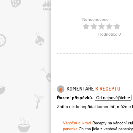
Nehodnoceno
Hodnotilo:
0
KOMENTÁŘE
K RECEPTU
Řazení příspěvků:
Zatím nikdo nepřidal komentář, můžete b
Vánoční cukroví
Recepty na vánoční cukr
panenka
Chutná jídla z vepřové panenky