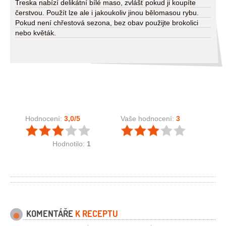
Treska nabízí delikátní bílé maso, zvlášť pokud ji koupíte
čerstvou. Použít lze ale i jakoukoliv jinou bělomasou rybu.
Pokud není chřestová sezona, bez obav použijte brokolici
nebo květák.
Hodnocení:
3,0
/5
Vaše hodnocení:
3
Hodnotilo:
1
KOMENTÁŘE
K RECEPTU