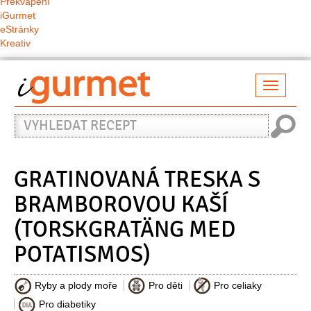
Překvapení
iGurmet
eStránky
Kreativ
Přepno
naviga
Vyhledat
recept
GRATINOVANÁ TRESKA S
BRAMBOROVOU KAŠÍ
(TORSKGRATÄNG MED
POTATISMOS)
Ryby a plody moře
Pro děti
Pro celiaky
Pro diabetiky