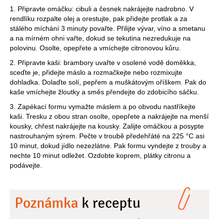
1. Připravte omáčku: cibuli a česnek nakrájejte nadrobno. V
rendlíku rozpalte olej a orestujte, pak přidejte protlak a za
stálého míchání 3 minuty povařte. Přilijte vývar, víno a smetanu
a na mírném ohni vařte, dokud se tekutina nezredukuje na
polovinu. Osolte, opepřete a vmíchejte citronovou kůru.
2. Připravte kaši: brambory uvařte v osolené vodě doměkka,
sceďte je, přidejte máslo a rozmačkejte nebo rozmixujte
dohladka. Dolaďte solí, pepřem a muškátovým oříškem. Pak do
kaše vmíchejte žloutky a směs přendejte do zdobicího sáčku.
3. Zapékací formu vymažte máslem a po obvodu nastříkejte
kaši. Tresku z obou stran osolte, opepřete a nakrájejte na menší
kousky, chřest nakrájejte na kousky. Zalijte omáčkou a posypte
nastrouhaným sýrem. Pečte v troubě předehřáté na 225 °C asi
10 minut, dokud jídlo nezezlátne. Pak formu vyndejte z trouby a
nechte 10 minut odležet. Ozdobte koprem, plátky citronu a
podávejte.
Poznámka
k receptu