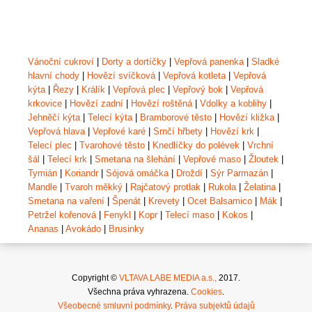
Vánoční cukroví
|
Dorty a dortíčky
|
Vepřová panenka
|
Sladké
hlavní chody
|
Hovězí svíčková
|
Vepřová kotleta
|
Vepřová
kýta
|
Řezy
|
Králík
|
Vepřová plec
|
Vepřový bok
|
Vepřová
krkovice
|
Hovězí zadní
|
Hovězí roštěná
|
Vdolky a koblihy
|
Jehněčí kýta
|
Telecí kýta
|
Bramborové těsto
|
Hovězí kližka
|
Vepřová hlava
|
Vepřové karé
|
Srnčí hřbety
|
Hovězí krk
|
Telecí plec
|
Tvarohové těsto
|
Knedlíčky do polévek
|
Vrchní
šál
|
Telecí krk
|
Smetana na šlehání
|
Vepřové maso
|
Žloutek
|
Tymián
|
Koriandr
|
Sójová omáčka
|
Droždí
|
Sýr Parmazán
|
Mandle
|
Tvaroh měkký
|
Rajčatový protlak
|
Rukola
|
Želatina
|
Smetana na vaření
|
Špenát
|
Krevety
|
Ocet Balsamico
|
Mák
|
Petržel kořenová
|
Fenykl
|
Kopr
|
Telecí maso
|
Kokos
|
Ananas
|
Avokádo
|
Brusinky
Copyright ©
VLTAVA LABE MEDIA a.s.,
2017.
Všechna práva vyhrazena.
Cookies
.
Všeobecné smluvní podmínky
.
Práva subjektů údajů