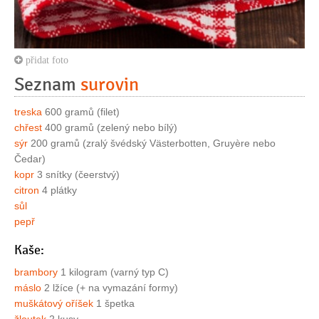
přidat foto
Seznam
surovin
treska
600 gramů (filet)
chřest
400 gramů (zelený nebo bílý)
sýr
200 gramů (zralý švédský Västerbotten, Gruyère nebo
Čedar)
kopr
3 snítky (čeerstvý)
citron
4 plátky
sůl
pepř
Kaše:
brambory
1 kilogram (varný typ C)
máslo
2 lžíce (+ na vymazání formy)
muškátový oříšek
1 špetka
žloutek
2 kusy