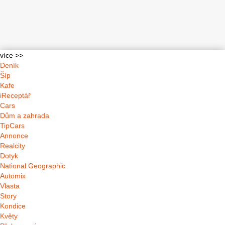
více >>
Deník
Šíp
Kafe
iReceptář
Cars
Dům a zahrada
TipCars
Annonce
Realcity
Dotyk
National Geographic
Automix
Vlasta
Story
Kondice
Květy