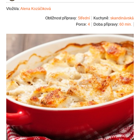
Vložil/a:
Alena Kozáčiková
Obtížnost přípravy:
Střední
Kuchyně:
skandinávská
Porce:
4
Doba přípravy:
60 min.