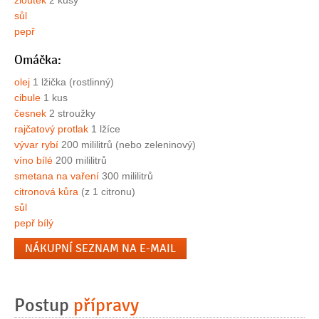
sůl
pepř
Omáčka:
olej
1 lžička (rostlinný)
cibule
1 kus
česnek
2 stroužky
rajčatový protlak
1 lžíce
vývar rybí
200 mililitrů (nebo zeleninový)
víno bílé
200 mililitrů
smetana na vaření
300 mililitrů
citronová kůra
(z 1 citronu)
sůl
pepř bílý
NÁKUPNÍ SEZNAM NA E-MAIL
Postup
přípravy