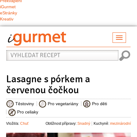
Překvapení
iGurmet
eStránky
Kreativ
Přepno
naviga
Vyhledat
recept
Lasagne s pórkem a
červenou čočkou
Těstoviny
Pro vegetariány
Pro děti
Pro celiaky
Vložil/a:
Chuť
Obtížnost přípravy:
Snadný
Kuchyně:
mezinárodní