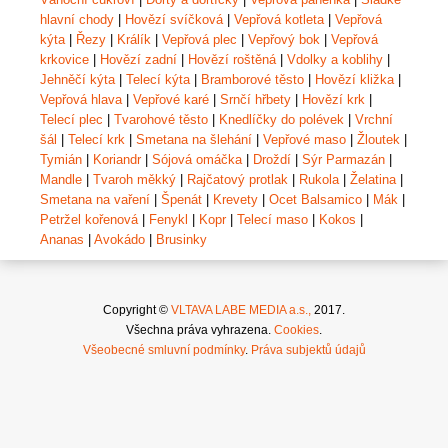
hlavní chody
|
Hovězí svíčková
|
Vepřová kotleta
|
Vepřová
kýta
|
Řezy
|
Králík
|
Vepřová plec
|
Vepřový bok
|
Vepřová
krkovice
|
Hovězí zadní
|
Hovězí roštěná
|
Vdolky a koblihy
|
Jehněčí kýta
|
Telecí kýta
|
Bramborové těsto
|
Hovězí kližka
|
Vepřová hlava
|
Vepřové karé
|
Srnčí hřbety
|
Hovězí krk
|
Telecí plec
|
Tvarohové těsto
|
Knedlíčky do polévek
|
Vrchní
šál
|
Telecí krk
|
Smetana na šlehání
|
Vepřové maso
|
Žloutek
|
Tymián
|
Koriandr
|
Sójová omáčka
|
Droždí
|
Sýr Parmazán
|
Mandle
|
Tvaroh měkký
|
Rajčatový protlak
|
Rukola
|
Želatina
|
Smetana na vaření
|
Špenát
|
Krevety
|
Ocet Balsamico
|
Mák
|
Petržel kořenová
|
Fenykl
|
Kopr
|
Telecí maso
|
Kokos
|
Ananas
|
Avokádo
|
Brusinky
Copyright ©
VLTAVA LABE MEDIA a.s.,
2017.
Všechna práva vyhrazena.
Cookies
.
Všeobecné smluvní podmínky
.
Práva subjektů údajů