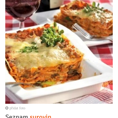
přidat foto
Seznam
surovin