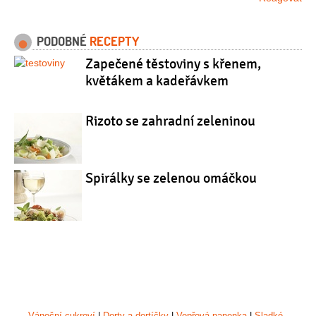
PODOBNÉ
RECEPTY
Zapečené těstoviny s křenem,
květákem a kadeřávkem
Rizoto se zahradní zeleninou
Spirálky se zelenou omáčkou
Vánoční cukroví
|
Dorty a dortíčky
|
Vepřová panenka
|
Sladké