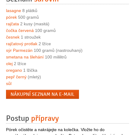
lasagne
8 plátků
pórek
500 gramů
rajčata
2 kusy (masitá)
čočka červená
100 gramů
česnek
1 stroužek
rajčatový protlak
2 lžíce
sýr Parmezán
100 gramů (nastrouhaný)
smetana na šlehání
100 mililitrů
olej
2 lžíce
oregano
1 lžička
pepř černý
(mletý)
sůl
NÁKUPNÍ SEZNAM NA E-MAIL
Postup
přípravy
Pórek očistěte a nakrájejte na kolečka. Vložte ho do