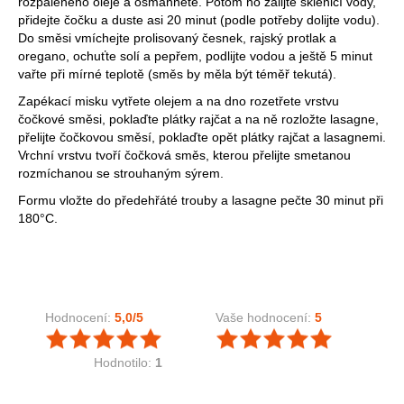
rozpáleného oleje a osmahněte. Potom ho zalijte sklenicí vody,
přidejte čočku a duste asi 20 minut (podle potřeby dolijte vodu).
Do směsi vmíchejte prolisovaný česnek, rajský protlak a
oregano, ochuťte solí a pepřem, podlijte vodou a ještě 5 minut
vařte při mírné teplotě (směs by měla být téměř tekutá).
Zapékací misku vytřete olejem a na dno rozetřete vrstvu
čočkové směsi, poklaďte plátky rajčat a na ně rozložte lasagne,
přelijte čočkovou směsí, poklaďte opět plátky rajčat a lasagnemi.
Vrchní vrstvu tvoří čočková směs, kterou přelijte smetanou
rozmíchanou se strouhaným sýrem.
Formu vložte do předehřáté trouby a lasagne pečte 30 minut při
180°C.
Hodnocení:
5,0
/5
Vaše hodnocení:
5
Hodnotilo:
1