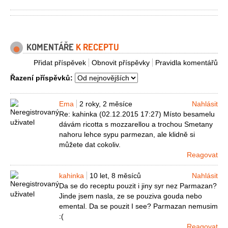
KOMENTÁŘE
K RECEPTU
Přidat příspěvek
Obnovit příspěvky
Pravidla komentářů
Řazení příspěvků:
Ema
2 roky, 2 měsíce
Nahlásit
Re: kahinka (02.12.2015 17:27) Místo besamelu
dávám ricotta s mozzarellou a trochou Smetany
nahoru lehce sypu parmezan, ale klidně si
můžete dat cokoliv.
Reagovat
kahinka
10 let, 8 měsíců
Nahlásit
Da se do receptu pouzit i jiny syr nez Parmazan?
Jinde jsem nasla, ze se pouziva gouda nebo
emental. Da se pouzit I see? Parmazan nemusim
:(
Reagovat