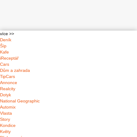
více >>
Deník
Šíp
Kafe
iReceptář
Cars
Dům a zahrada
TipCars
Annonce
Realcity
Dotyk
National Geographic
Automix
Vlasta
Story
Kondice
Květy