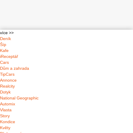
více >>
Deník
Šíp
Kafe
iReceptář
Cars
Dům a zahrada
TipCars
Annonce
Realcity
Dotyk
National Geographic
Automix
Vlasta
Story
Kondice
Květy