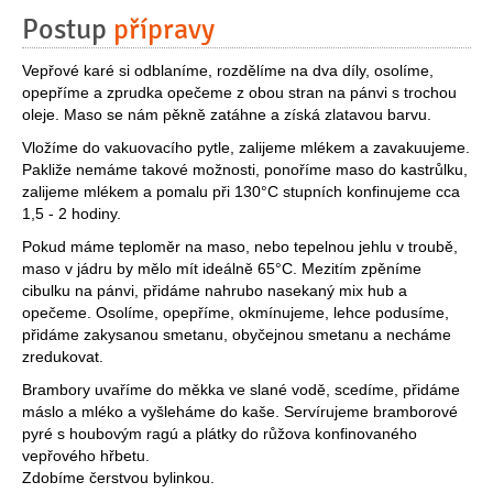
Postup
přípravy
Vepřové karé si odblaníme, rozdělíme na dva díly, osolíme,
opepříme a zprudka opečeme z obou stran na pánvi s trochou
oleje. Maso se nám pěkně zatáhne a získá zlatavou barvu.
Vložíme do vakuovacího pytle, zalijeme mlékem a zavakuujeme.
Pakliže nemáme takové možnosti, ponoříme maso do kastrůlku,
zalijeme mlékem a pomalu při 130°C stupních konfinujeme cca
1,5 - 2 hodiny.
Pokud máme teploměr na maso, nebo tepelnou jehlu v troubě,
maso v jádru by mělo mít ideálně 65°C. Mezitím zpěníme
cibulku na pánvi, přidáme nahrubo nasekaný mix hub a
opečeme. Osolíme, opepříme, okmínujeme, lehce podusíme,
přidáme zakysanou smetanu, obyčejnou smetanu a necháme
zredukovat.
Brambory uvaříme do měkka ve slané vodě, scedíme, přidáme
máslo a mléko a vyšleháme do kaše. Servírujeme bramborové
pyré s houbovým ragú a plátky do růžova konfinovaného
vepřového hřbetu.
Zdobíme čerstvou bylinkou.