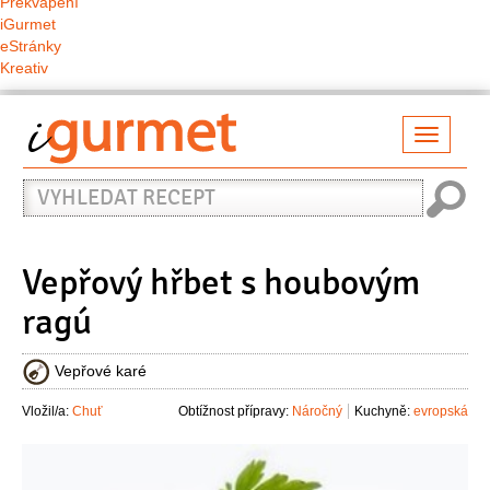
Překvapení
iGurmet
eStránky
Kreativ
Přepno
naviga
Vyhledat
recept
Vepřový hřbet s houbovým
ragú
Vepřové karé
Vložil/a:
Chuť
Obtížnost přípravy:
Náročný
Kuchyně:
evropská