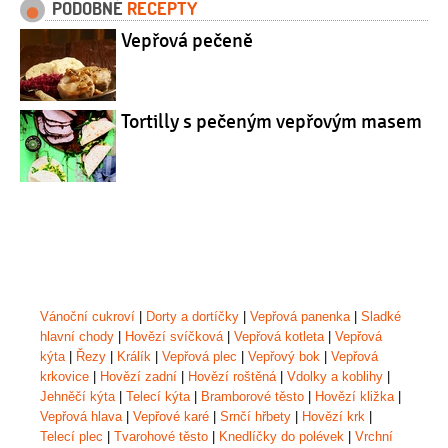
PODOBNÉ
RECEPTY
Vepřová pečeně
Tortilly s pečeným vepřovým masem
Vánoční cukroví
|
Dorty a dortíčky
|
Vepřová panenka
|
Sladké
hlavní chody
|
Hovězí svíčková
|
Vepřová kotleta
|
Vepřová
kýta
|
Řezy
|
Králík
|
Vepřová plec
|
Vepřový bok
|
Vepřová
krkovice
|
Hovězí zadní
|
Hovězí roštěná
|
Vdolky a koblihy
|
Jehněčí kýta
|
Telecí kýta
|
Bramborové těsto
|
Hovězí kližka
|
Vepřová hlava
|
Vepřové karé
|
Srnčí hřbety
|
Hovězí krk
|
Telecí plec
|
Tvarohové těsto
|
Knedlíčky do polévek
|
Vrchní