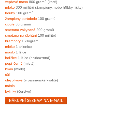
vepřové maso
800 gramů (karé)
mléko
300 mililitrů (žampiony, nebo hříbky, lišky)
houby
100 gramů
žampiony portobelo
100 gramů
cibule
50 gramů
smetana zakysaná
200 gramů
smetana na šlehání
100 mililitrů
brambory
1 kilogram
mléko
1 sklenice
máslo
1 lžíce
hořčice
1 lžíce (hrubozrnná)
pepř černý
(mletý)
kmín
(mletý)
sůl
olej olivový
(v pannenské kvalitě)
máslo
bylinky
(čerstvé)
NÁKUPNÍ SEZNAM NA E-MAIL