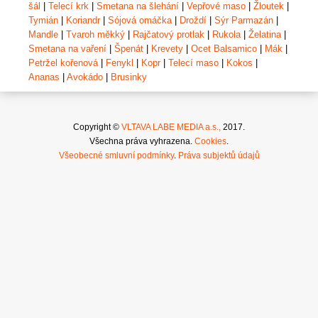
šál
|
Telecí krk
|
Smetana na šlehání
|
Vepřové maso
|
Žloutek
|
Tymián
|
Koriandr
|
Sójová omáčka
|
Droždí
|
Sýr Parmazán
|
Mandle
|
Tvaroh měkký
|
Rajčatový protlak
|
Rukola
|
Želatina
|
Smetana na vaření
|
Špenát
|
Krevety
|
Ocet Balsamico
|
Mák
|
Petržel kořenová
|
Fenykl
|
Kopr
|
Telecí maso
|
Kokos
|
Ananas
|
Avokádo
|
Brusinky
Copyright ©
VLTAVA LABE MEDIA a.s.,
2017.
Všechna práva vyhrazena.
Cookies
.
Všeobecné smluvní podmínky
.
Práva subjektů údajů