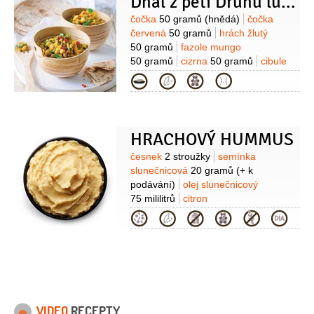
Dhal z pěti Druhů luštěnin
zelený, sušený předem
namočený)
máslo
75 gramů
chléb
Suroviny
čočka
50 gramů
(hnědá)
čočka
(nasucho opečené krutony )
sůl
červená
50 gramů
hrách žlutý
50 gramů
fazole mungo
50 gramů
cizrna
50 gramů
cibule
1 kus
česnek
3 stroužky
zázvor
Kategorie
(cca2 cm)
kurkuma
1 lžička
HRACHOVÝ HUMMUS
Suroviny
česnek
2 stroužky
semínka
slunečnicová
20 gramů
(+ k
podávání)
olej slunečnicový
75 mililitrů
citron
1 kus
sůl
pepř
olej olivový
(k
Kategorie
podávání)
zelenina
(čerstvá k
podávání)
hrách žlutý
100 gramů
(sušený půlený)
VIDEO
RECEPTY