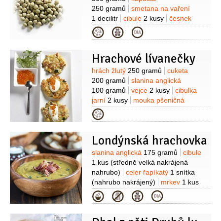
250 gramů
smetana na vaření
1 decilitr
cibule
2 kusy
česnek
2 stroužky
olej slunečnicový
mouka
Kategorie
pšeničná hladká
1 lžíce
sůl
Hrachové lívanečky
Suroviny
hrách žlutý
250 gramů
cuketa
200 gramů
slanina anglická
100 gramů
vejce
2 kusy
cibulka
jarní
2 kusy
mouka pšeničná
polohrubá
2 lžíce
pažitka
1 lžíce
Kategorie
(nakrájená)
olej olivový
0,7 decilitru
pepř černý
(mletý)
Na
Londýnská hrachovka
ozdobení:
smetana zakysaná
250 gramů
kaviár lososový
Suroviny
slanina anglická
175 gramů
cibule
50 gramů
1 kus
(středně velká nakrájená
nahrubo)
celer řapíkatý
1 snítka
(nahrubo nakrájený)
mrkev
1 kus
(velká oloupaná a nakrájená na
Kategorie
plátky)
vývar
1 litr
(z uzeného
kolena)
hrách žlutý
350 gramů
(nebo