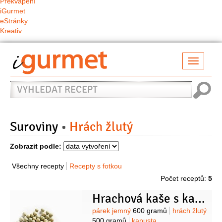
Překvapení
iGurmet
eStránky
Kreativ
Přepno
naviga
Vyhledat
recept
Suroviny
Hrách žlutý
Zobrazit podle:
Všechny recepty
Recepty s fotkou
Počet receptů:
5
Hrachová kaše s kapustou
Suroviny
párek jemný
600 gramů
hrách žlutý
500 gramů
kapusta