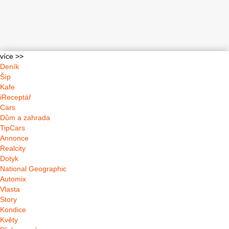
více >>
Deník
Šíp
Kafe
iReceptář
Cars
Dům a zahrada
TipCars
Annonce
Realcity
Dotyk
National Geographic
Automix
Vlasta
Story
Kondice
Květy