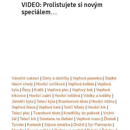
VIDEO: Prolistujete si novým
speciálem…
Vánoční cukroví
|
Dorty a dortíčky
|
Vepřová panenka
|
Sladké
hlavní chody
|
Hovězí svíčková
|
Vepřová kotleta
|
Vepřová
kýta
|
Řezy
|
Králík
|
Vepřová plec
|
Vepřový bok
|
Vepřová
krkovice
|
Hovězí zadní
|
Hovězí roštěná
|
Vdolky a koblihy
|
Jehněčí kýta
|
Telecí kýta
|
Bramborové těsto
|
Hovězí kližka
|
Vepřová hlava
|
Vepřové karé
|
Srnčí hřbety
|
Hovězí krk
|
Telecí plec
|
Tvarohové těsto
|
Knedlíčky do polévek
|
Vrchní
šál
|
Telecí krk
|
Smetana na šlehání
|
Vepřové maso
|
Žloutek
|
Tymián
|
Koriandr
|
Sójová omáčka
|
Droždí
|
Sýr Parmazán
|