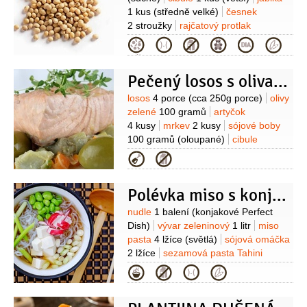
1 kus
(středně velké)
česnek
2 stroužky
rajčatový protlak
2 lžíce
olej slunečnicový
Kategorie
2 lžíce
paprika sladká
1 lžička
(mletá)
sůl
Pečený losos s olivami a zeleninou
Suroviny
losos
4 porce
(cca 250g porce)
olivy
zelené
100 gramů
artyčok
4 kusy
mrkev
2 kusy
sójové boby
100 gramů
(oloupané)
cibule
1 kus
vermut
250 mililitrů
vývar rybí
Kategorie
300 mililitrů
tymián
Polévka miso s konjakovými nudlemi, tofu a sójovými boby edamame
Suroviny
nudle
1 balení
(konjakové Perfect
Dish)
vývar zeleninový
1 litr
miso
pasta
4 lžíce
(světlá)
sójová omáčka
2 lžíce
sezamová pasta Tahini
2 lžíce
zázvor
1 plátek
(asi 2 cm
Kategorie
široký)
cibulka jarní
1 svazek
sójové
boby
1 hrst
(edamame mražené nebo