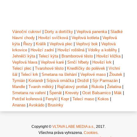
Vánoční cukroví
|
Dorty a dortíčky
|
Vepřová panenka
|
Sladké
hlavní chody
|
Hovězí svíčková
|
Vepřová kotleta
|
Vepřová
kýta
|
Řezy
|
Králík
|
Vepřová plec
|
Vepřový bok
|
Vepřová
krkovice
|
Hovězí zadní
|
Hovězí roštěná
|
Vdolky a koblihy
|
Jehněčí kýta
|
Telecí kýta
|
Bramborové těsto
|
Hovězí kližka
|
Vepřová hlava
|
Vepřové karé
|
Srnčí hřbety
|
Hovězí krk
|
Telecí plec
|
Tvarohové těsto
|
Knedlíčky do polévek
|
Vrchní
šál
|
Telecí krk
|
Smetana na šlehání
|
Vepřové maso
|
Žloutek
|
Tymián
|
Koriandr
|
Sójová omáčka
|
Droždí
|
Sýr Parmazán
|
Mandle
|
Tvaroh měkký
|
Rajčatový protlak
|
Rukola
|
Želatina
|
Smetana na vaření
|
Špenát
|
Krevety
|
Ocet Balsamico
|
Mák
|
Petržel kořenová
|
Fenykl
|
Kopr
|
Telecí maso
|
Kokos
|
Ananas
|
Avokádo
|
Brusinky
Copyright ©
VLTAVA LABE MEDIA a.s.,
2017.
Všechna práva vyhrazena.
Cookies
.