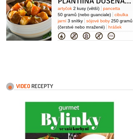
PLANTIINA DUŠENÁ JARNÍ ZELENINA
čerstvé)
tofu
1 balíček
Suroviny
artyčok
2 kusy
(větší)
pancetta
50 gramů
(nebo guanciale)
cibulka
jarní
3 snítky
sójové boby
250 gramů
(čerstvé nebo mražené)
hrášek
250 gramů
(čerstvý nebo
Kategorie
mražený)
salát římský
1/2
kusu
(malý)
petržel hladkolistá
1 hrst
(malá)
máta
1 hrst
(malá)
citron
1 kus
VIDEO
RECEPTY