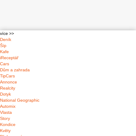
více >>
Deník
Šíp
Kafe
iReceptář
Cars
Dům a zahrada
TipCars
Annonce
Realcity
Dotyk
National Geographic
Automix
Vlasta
Story
Kondice
Květy