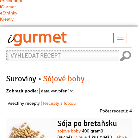
Překvapení
iGurmet
eStránky
Kreativ
Přepno
naviga
Vyhledat
recept
Suroviny
Sójové boby
Zobrazit podle:
Všechny recepty
Recepty s fotkou
Počet receptů:
4
Sója po bretaňsku
Suroviny
sójové boby
400 gramů
(suché)
cibule
1 kus
(větší)
jablka