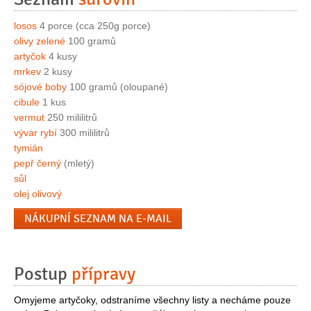
losos
4 porce (cca 250g porce)
olivy zelené
100 gramů
artyčok
4 kusy
mrkev
2 kusy
sójové boby
100 gramů (oloupané)
cibule
1 kus
vermut
250 mililitrů
vývar rybí
300 mililitrů
tymián
pepř černý
(mletý)
sůl
olej olivový
NÁKUPNÍ SEZNAM NA E-MAIL
Postup
přípravy
Omyjeme artyčoky, odstraníme všechny listy a necháme pouze