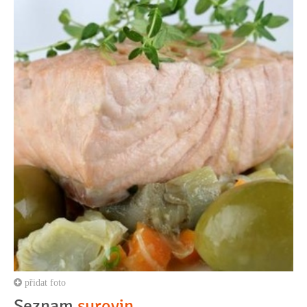
přidat foto
Seznam
surovin