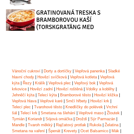
GRATINOVANÁ TRESKA S
BRAMBOROVOU KAŠÍ
(TORSKGRATÄNG MED
POTATISMOS)
Vánoční cukroví
|
Dorty a dortíčky
|
Vepřová panenka
|
Sladké
hlavní chody
|
Hovězí svíčková
|
Vepřová kotleta
|
Vepřová
kýta
|
Řezy
|
Králík
|
Vepřová plec
|
Vepřový bok
|
Vepřová
krkovice
|
Hovězí zadní
|
Hovězí roštěná
|
Vdolky a koblihy
|
Jehněčí kýta
|
Telecí kýta
|
Bramborové těsto
|
Hovězí kližka
|
Vepřová hlava
|
Vepřové karé
|
Srnčí hřbety
|
Hovězí krk
|
Telecí plec
|
Tvarohové těsto
|
Knedlíčky do polévek
|
Vrchní
šál
|
Telecí krk
|
Smetana na šlehání
|
Vepřové maso
|
Žloutek
|
Tymián
|
Koriandr
|
Sójová omáčka
|
Droždí
|
Sýr Parmazán
|
Mandle
|
Tvaroh měkký
|
Rajčatový protlak
|
Rukola
|
Želatina
|
Smetana na vaření
|
Špenát
|
Krevety
|
Ocet Balsamico
|
Mák
|