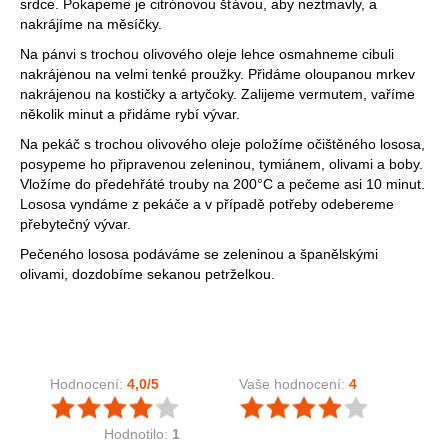
srdce. Pokapeme je citrónovou šťávou, aby neztmavly, a
nakrájíme na měsíčky.
Na pánvi s trochou olivového oleje lehce osmahneme cibuli
nakrájenou na velmi tenké proužky. Přidáme oloupanou mrkev
nakrájenou na kostičky a artyčoky. Zalijeme vermutem, vaříme
několik minut a přidáme rybí vývar.
Na pekáč s trochou olivového oleje položíme očištěného lososa,
posypeme ho připravenou zeleninou, tymiánem, olivami a boby.
Vložíme do předehřáté trouby na 200°C a pečeme asi 10 minut.
Lososa vyndáme z pekáče a v případě potřeby odebereme
přebytečný vývar.
Pečeného lososa podáváme se zeleninou a španělskými
olivami, dozdobíme sekanou petrželkou.
Hodnocení:
4,0
/5
Vaše hodnocení:
4
Hodnotilo:
1