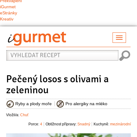
Překvapení
iGurmet
eStránky
Kreativ
Přepno
naviga
Vyhledat
recept
Pečený losos s olivami a
zeleninou
Ryby a plody moře
Pro alergiky na mléko
Vložil/a:
Chuť
Porce:
4
Obtížnost přípravy:
Snadný
Kuchyně:
mezinárodní