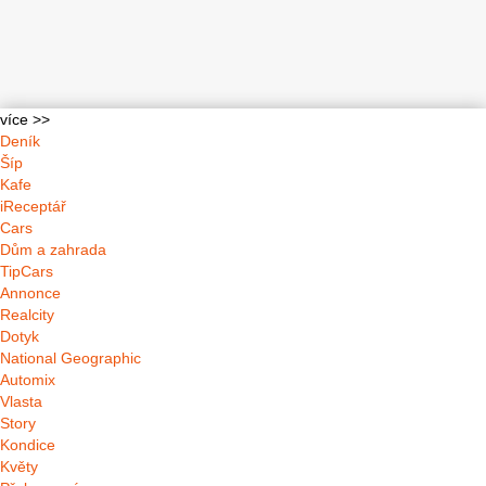
více >>
Deník
Šíp
Kafe
iReceptář
Cars
Dům a zahrada
TipCars
Annonce
Realcity
Dotyk
National Geographic
Automix
Vlasta
Story
Kondice
Květy