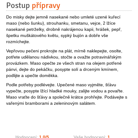
Postup
přípravy
Do misky dejte jemně nasekané nebo umleté uzené kuřecí
maso (nebo šunku), strouhanku, smetanu, vejce, 2 lžíce
nasekané petrželky, drobně nakrájenou kapii, hrášek, pepř,
špetku muškátového květu, sypký bujón a dobře vše
rozmíchejte.
Vepřovou pečeni prokrojte na plát, mírně naklepejte, osolte,
potřete udělanou nádivkou, stočte a ovažte potravinářským
provázkem. Maso opečte ze všech stran na olejem potřené
pánvi, dejte do pekáčku, posypte solí a drceným kmínem,
podlijte a upečte doměkka.
Podle potřeby podlévejte. Upečené maso vyjměte, šťávu
vypečte, posypte lžící hladké mouky, zalijte vodou a povařte.
Maso vraťte do šťávy a společně krátce prohřejte. Podávejte s
vařenými bramborami a zeleninovým salátem.
Hodnocení:
1,0
/5
Vaše hodnocení:
1