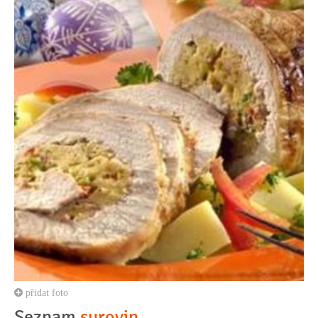
přidat foto
Seznam
surovin