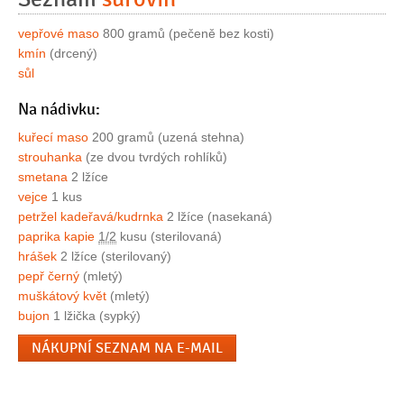
vepřové maso
800 gramů (pečeně bez kosti)
kmín
(drcený)
sůl
Na nádivku:
kuřecí maso
200 gramů (uzená stehna)
strouhanka
(ze dvou tvrdých rohlíků)
smetana
2 lžíce
vejce
1 kus
petržel kadeřavá/kudrnka
2 lžíce (nasekaná)
paprika kapie
1/2
kusu (sterilovaná)
hrášek
2 lžíce (sterilovaný)
pepř černý
(mletý)
muškátový květ
(mletý)
bujon
1 lžička (sypký)
NÁKUPNÍ SEZNAM NA E-MAIL