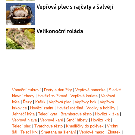
Vepřová plec s rajčaty a šalvějí
Velikonoční roláda
Vánoční cukroví
|
Dorty a dortíčky
|
Vepřová panenka
|
Sladké
hlavní chody
|
Hovězí svíčková
|
Vepřová kotleta
|
Vepřová
kýta
|
Řezy
|
Králík
|
Vepřová plec
|
Vepřový bok
|
Vepřová
krkovice
|
Hovězí zadní
|
Hovězí roštěná
|
Vdolky a koblihy
|
Jehněčí kýta
|
Telecí kýta
|
Bramborové těsto
|
Hovězí kližka
|
Vepřová hlava
|
Vepřové karé
|
Srnčí hřbety
|
Hovězí krk
|
Telecí plec
|
Tvarohové těsto
|
Knedlíčky do polévek
|
Vrchní
šál
|
Telecí krk
|
Smetana na šlehání
|
Vepřové maso
|
Žloutek
|