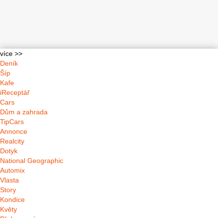
více >>
Deník
Šíp
Kafe
iReceptář
Cars
Dům a zahrada
TipCars
Annonce
Realcity
Dotyk
National Geographic
Automix
Vlasta
Story
Kondice
Květy