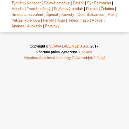
Tymián
|
Koriandr
|
Sójová omáčka
|
Droždí
|
Sýr Parmazán
|
Mandle
|
Tvaroh měkký
|
Rajčatový protlak
|
Rukola
|
Želatina
|
Smetana na vaření
|
Špenát
|
Krevety
|
Ocet Balsamico
|
Mák
|
Petržel kořenová
|
Fenykl
|
Kopr
|
Telecí maso
|
Kokos
|
Ananas
|
Avokádo
|
Brusinky
Copyright ©
VLTAVA LABE MEDIA a.s.,
2017.
Všechna práva vyhrazena.
Cookies
.
Všeobecné smluvní podmínky
.
Práva subjektů údajů