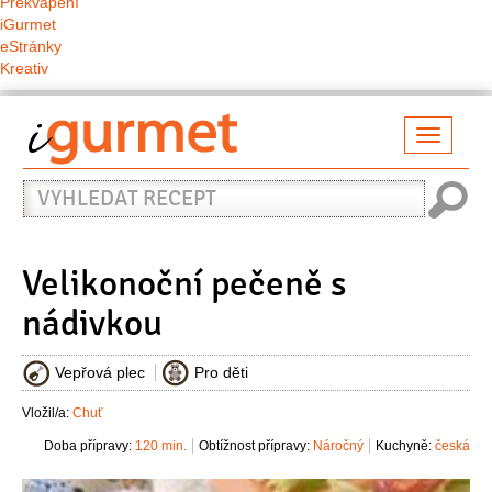
Překvapení
iGurmet
eStránky
Kreativ
Přepno
naviga
Vyhledat
recept
Velikonoční pečeně s
nádivkou
Vepřová plec
Pro děti
Vložil/a:
Chuť
Doba přípravy:
120 min.
Obtížnost přípravy:
Náročný
Kuchyně:
česká