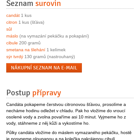
Seznam
surovin
candát
1 kus
citron
1 kus (šťáva)
sůl
máslo
(na vymazání pekáčku a pokapání)
cibule
200 gramů
smetana na šlehání
1 kelímek
sýr tvrdý
130 gramů (nastrouhaný)
NÁKUPNÍ SEZNAM NA E-MAIL
Postup
přípravy
Candáta pokapeme čerstvou citronovou šťávou, prosolíme a
necháme hodinu odležet v chladu. Pak ho vložíme do vroucí
osolené vody a zvolna povaříme asi 10 minut. Vyjmeme ho z
vody, stáhneme z něj kůži a vykostíme ho.
Půlky candáta vložíme do máslem vymazaného pekáčku, hostě
je posypeme oloupanou a na kolečka nakrájenou cibulí,