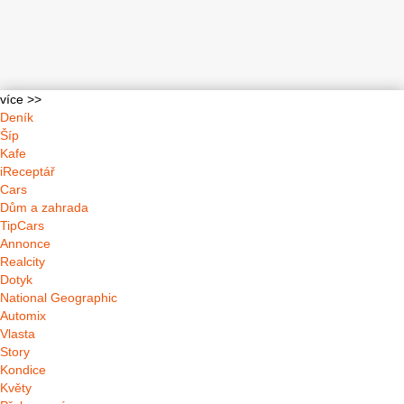
více >>
Deník
Šíp
Kafe
iReceptář
Cars
Dům a zahrada
TipCars
Annonce
Realcity
Dotyk
National Geographic
Automix
Vlasta
Story
Kondice
Květy