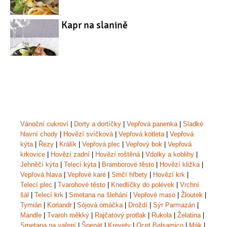
Kapr na slanině
Vánoční cukroví
|
Dorty a dortíčky
|
Vepřová panenka
|
Sladké
hlavní chody
|
Hovězí svíčková
|
Vepřová kotleta
|
Vepřová
kýta
|
Řezy
|
Králík
|
Vepřová plec
|
Vepřový bok
|
Vepřová
krkovice
|
Hovězí zadní
|
Hovězí roštěná
|
Vdolky a koblihy
|
Jehněčí kýta
|
Telecí kýta
|
Bramborové těsto
|
Hovězí kližka
|
Vepřová hlava
|
Vepřové karé
|
Srnčí hřbety
|
Hovězí krk
|
Telecí plec
|
Tvarohové těsto
|
Knedlíčky do polévek
|
Vrchní
šál
|
Telecí krk
|
Smetana na šlehání
|
Vepřové maso
|
Žloutek
|
Tymián
|
Koriandr
|
Sójová omáčka
|
Droždí
|
Sýr Parmazán
|
Mandle
|
Tvaroh měkký
|
Rajčatový protlak
|
Rukola
|
Želatina
|
Smetana na vaření
|
Špenát
|
Krevety
|
Ocet Balsamico
|
Mák
|