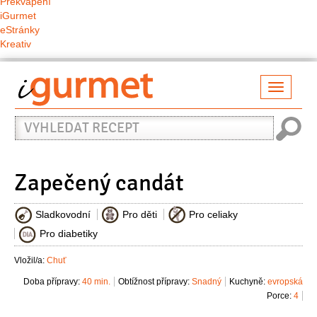
Překvapení
iGurmet
eStránky
Kreativ
Přepno
naviga
Vyhledat
recept
Zapečený candát
Sladkovodní
Pro děti
Pro celiaky
Pro diabetiky
Vložil/a:
Chuť
Doba přípravy:
40 min.
Obtížnost přípravy:
Snadný
Kuchyně:
evropská
Porce:
4