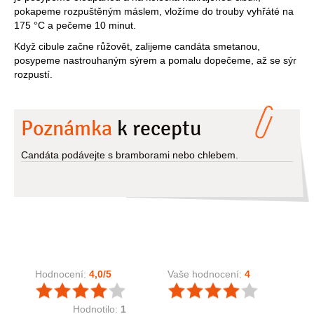
pokapeme rozpuštěným máslem, vložíme do trouby vyhřáté na
175 °C a pečeme 10 minut.
Když cibule začne růžovět, zalijeme candáta smetanou,
posypeme nastrouhaným sýrem a pomalu dopečeme, až se sýr
rozpustí.
Poznámka
k receptu
Candáta podávejte s bramborami nebo chlebem.
Hodnocení:
4,0
/5
Vaše hodnocení:
4
Hodnotilo:
1