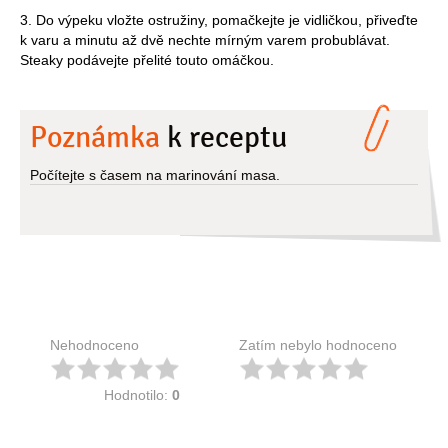
3. Do výpeku vložte ostružiny, pomačkejte je vidličkou, přiveďte
k varu a minutu až dvě nechte mírným varem probublávat.
Steaky podávejte přelité touto omáčkou.
Poznámka
k receptu
Počítejte s časem na marinování masa.
Nehodnoceno
Zatím nebylo hodnoceno
Hodnotilo:
0