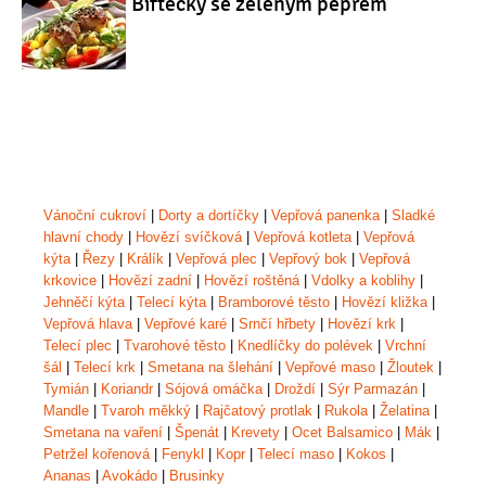
Biftečky se zeleným pepřem
Vánoční cukroví
|
Dorty a dortíčky
|
Vepřová panenka
|
Sladké
hlavní chody
|
Hovězí svíčková
|
Vepřová kotleta
|
Vepřová
kýta
|
Řezy
|
Králík
|
Vepřová plec
|
Vepřový bok
|
Vepřová
krkovice
|
Hovězí zadní
|
Hovězí roštěná
|
Vdolky a koblihy
|
Jehněčí kýta
|
Telecí kýta
|
Bramborové těsto
|
Hovězí kližka
|
Vepřová hlava
|
Vepřové karé
|
Srnčí hřbety
|
Hovězí krk
|
Telecí plec
|
Tvarohové těsto
|
Knedlíčky do polévek
|
Vrchní
šál
|
Telecí krk
|
Smetana na šlehání
|
Vepřové maso
|
Žloutek
|
Tymián
|
Koriandr
|
Sójová omáčka
|
Droždí
|
Sýr Parmazán
|
Mandle
|
Tvaroh měkký
|
Rajčatový protlak
|
Rukola
|
Želatina
|
Smetana na vaření
|
Špenát
|
Krevety
|
Ocet Balsamico
|
Mák
|
Petržel kořenová
|
Fenykl
|
Kopr
|
Telecí maso
|
Kokos
|
Ananas
|
Avokádo
|
Brusinky