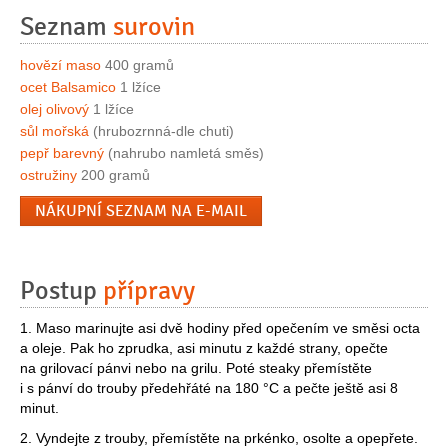
Seznam
surovin
hovězí maso
400 gramů
ocet Balsamico
1 lžíce
olej olivový
1 lžíce
sůl mořská
(hrubozrnná-dle chuti)
pepř barevný
(nahrubo namletá směs)
ostružiny
200 gramů
NÁKUPNÍ SEZNAM NA E-MAIL
Postup
přípravy
1. Maso marinujte asi dvě hodiny před opečením ve směsi octa
a oleje. Pak ho zprudka, asi minutu z každé strany, opečte
na grilovací pánvi nebo na grilu. Poté steaky přemístěte
i s pánví do trouby předehřáté na 180 °C a pečte ještě asi 8
minut.
2. Vyndejte z trouby, přemístěte na prkénko, osolte a opepřete.