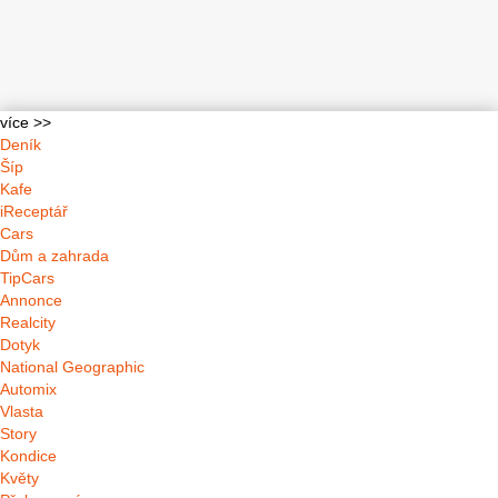
více >>
Deník
Šíp
Kafe
iReceptář
Cars
Dům a zahrada
TipCars
Annonce
Realcity
Dotyk
National Geographic
Automix
Vlasta
Story
Kondice
Květy