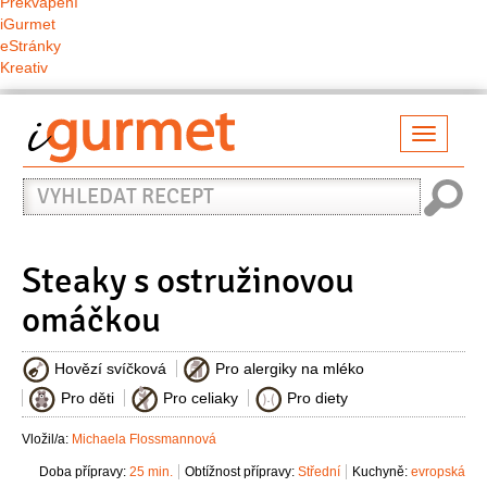
Překvapení
iGurmet
eStránky
Kreativ
Přepno
naviga
Vyhledat
recept
Steaky s ostružinovou
omáčkou
Hovězí svíčková
Pro alergiky na mléko
Pro děti
Pro celiaky
Pro diety
Vložil/a:
Michaela Flossmannová
Doba přípravy:
25 min.
Obtížnost přípravy:
Střední
Kuchyně:
evropská