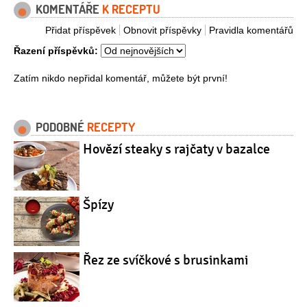
KOMENTÁŘE
K RECEPTU
Přidat příspěvek
Obnovit příspěvky
Pravidla komentářů
Řazení příspěvků:
Zatím nikdo nepřidal komentář, můžete být první!
PODOBNÉ
RECEPTY
Hovězí steaky s rajčaty v bazalce
Špízy
Řez ze svíčkové s brusinkami