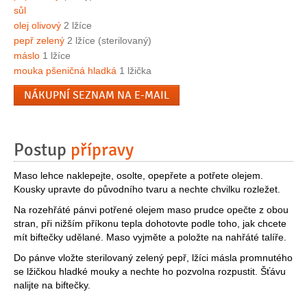
sůl
olej olivový
2 lžíce
pepř zelený
2 lžíce (sterilovaný)
máslo
1 lžíce
mouka pšeničná hladká
1 lžička
NÁKUPNÍ SEZNAM NA E-MAIL
Postup
přípravy
Maso lehce naklepejte, osolte, opepřete a potřete olejem.
Kousky upravte do původního tvaru a nechte chvilku rozležet.
Na rozehřáté pánvi potřené olejem maso prudce opečte z obou
stran, při nižším příkonu tepla dohotovte podle toho, jak chcete
mít biftečky udělané. Maso vyjměte a položte na nahřáté talíře.
Do pánve vložte sterilovaný zelený pepř, lžíci másla promnutého
se lžičkou hladké mouky a nechte ho pozvolna rozpustit. Šťávu
nalijte na biftečky.