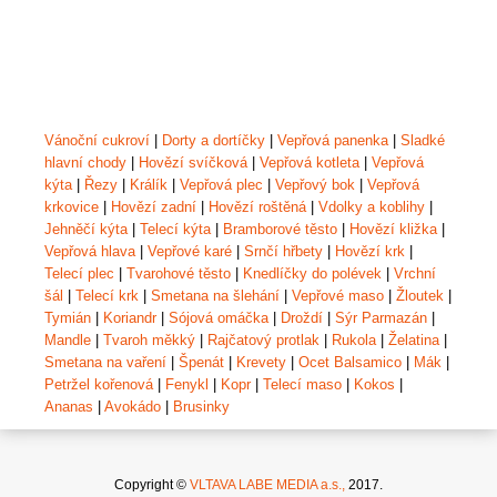
Vánoční cukroví
|
Dorty a dortíčky
|
Vepřová panenka
|
Sladké
hlavní chody
|
Hovězí svíčková
|
Vepřová kotleta
|
Vepřová
kýta
|
Řezy
|
Králík
|
Vepřová plec
|
Vepřový bok
|
Vepřová
krkovice
|
Hovězí zadní
|
Hovězí roštěná
|
Vdolky a koblihy
|
Jehněčí kýta
|
Telecí kýta
|
Bramborové těsto
|
Hovězí kližka
|
Vepřová hlava
|
Vepřové karé
|
Srnčí hřbety
|
Hovězí krk
|
Telecí plec
|
Tvarohové těsto
|
Knedlíčky do polévek
|
Vrchní
šál
|
Telecí krk
|
Smetana na šlehání
|
Vepřové maso
|
Žloutek
|
Tymián
|
Koriandr
|
Sójová omáčka
|
Droždí
|
Sýr Parmazán
|
Mandle
|
Tvaroh měkký
|
Rajčatový protlak
|
Rukola
|
Želatina
|
Smetana na vaření
|
Špenát
|
Krevety
|
Ocet Balsamico
|
Mák
|
Petržel kořenová
|
Fenykl
|
Kopr
|
Telecí maso
|
Kokos
|
Ananas
|
Avokádo
|
Brusinky
Copyright ©
VLTAVA LABE MEDIA a.s.,
2017.