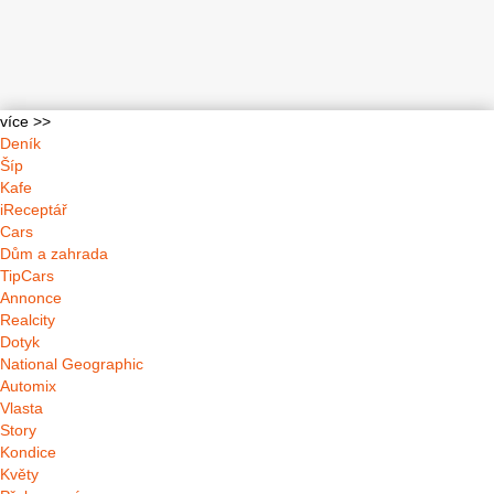
více >>
Deník
Šíp
Kafe
iReceptář
Cars
Dům a zahrada
TipCars
Annonce
Realcity
Dotyk
National Geographic
Automix
Vlasta
Story
Kondice
Květy