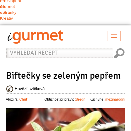
Překvapení
iGurmet
eStránky
Kreativ
Přepno
naviga
Vyhledat
recept
Biftečky se zeleným pepřem
Hovězí svíčková
Vložil/a:
Chuť
Obtížnost přípravy:
Střední
Kuchyně:
mezinárodní