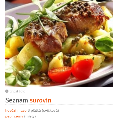
přidat foto
Seznam
surovin
hovězí maso
8 plátků (svíčková)
pepř černý
(mletý)