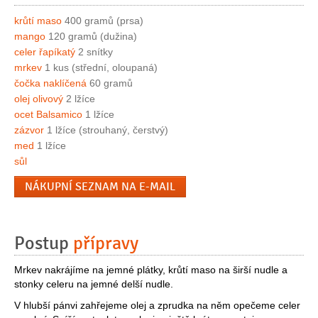
krůtí maso
400 gramů (prsa)
mango
120 gramů (dužina)
celer řapíkatý
2 snítky
mrkev
1 kus (střední, oloupaná)
čočka naklíčená
60 gramů
olej olivový
2 lžíce
ocet Balsamico
1 lžíce
zázvor
1 lžíce (strouhaný, čerstvý)
med
1 lžíce
sůl
NÁKUPNÍ SEZNAM NA E-MAIL
Postup
přípravy
Mrkev nakrájíme na jemné plátky, krůtí maso na širší nudle a
stonky celeru na jemné delší nudle.
V hlubší pánvi zahřejeme olej a zprudka na něm opečeme celer