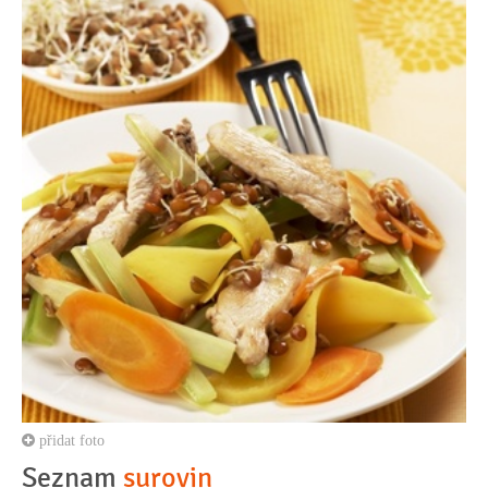
přidat foto
Seznam
surovin