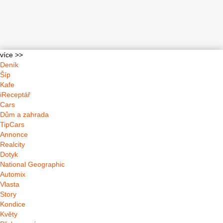
více >>
Deník
Šíp
Kafe
iReceptář
Cars
Dům a zahrada
TipCars
Annonce
Realcity
Dotyk
National Geographic
Automix
Vlasta
Story
Kondice
Květy