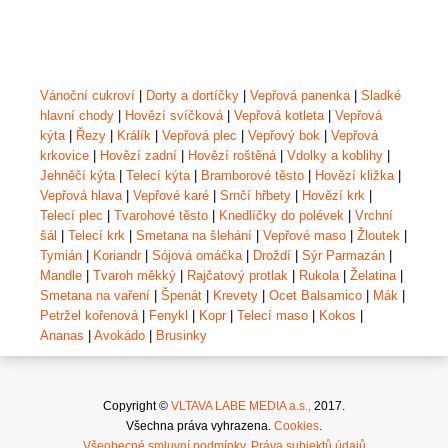
Vánoční cukroví
|
Dorty a dortíčky
|
Vepřová panenka
|
Sladké
hlavní chody
|
Hovězí svíčková
|
Vepřová kotleta
|
Vepřová
kýta
|
Řezy
|
Králík
|
Vepřová plec
|
Vepřový bok
|
Vepřová
krkovice
|
Hovězí zadní
|
Hovězí roštěná
|
Vdolky a koblihy
|
Jehněčí kýta
|
Telecí kýta
|
Bramborové těsto
|
Hovězí kližka
|
Vepřová hlava
|
Vepřové karé
|
Srnčí hřbety
|
Hovězí krk
|
Telecí plec
|
Tvarohové těsto
|
Knedlíčky do polévek
|
Vrchní
šál
|
Telecí krk
|
Smetana na šlehání
|
Vepřové maso
|
Žloutek
|
Tymián
|
Koriandr
|
Sójová omáčka
|
Droždí
|
Sýr Parmazán
|
Mandle
|
Tvaroh měkký
|
Rajčatový protlak
|
Rukola
|
Želatina
|
Smetana na vaření
|
Špenát
|
Krevety
|
Ocet Balsamico
|
Mák
|
Petržel kořenová
|
Fenykl
|
Kopr
|
Telecí maso
|
Kokos
|
Ananas
|
Avokádo
|
Brusinky
Copyright ©
VLTAVA LABE MEDIA a.s.,
2017.
Všechna práva vyhrazena.
Cookies
.
Všeobecné smluvní podmínky
.
Práva subjektů údajů