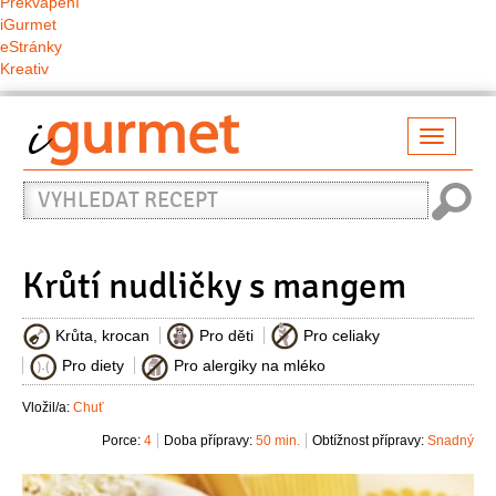
Překvapení
iGurmet
eStránky
Kreativ
Přepno
naviga
Vyhledat
recept
Krůtí nudličky s mangem
Krůta, krocan
Pro děti
Pro celiaky
Pro diety
Pro alergiky na mléko
Vložil/a:
Chuť
Porce:
4
Doba přípravy:
50 min.
Obtížnost přípravy:
Snadný