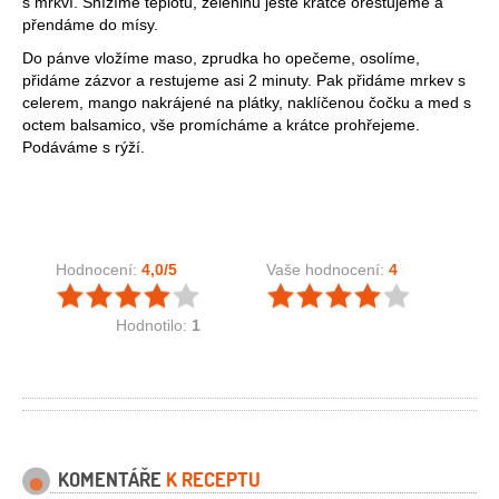
s mrkví. Snížíme teplotu, zeleninu ještě krátce orestujeme a
přendáme do mísy.
Do pánve vložíme maso, zprudka ho opečeme, osolíme,
přidáme zázvor a restujeme asi 2 minuty. Pak přidáme mrkev s
celerem, mango nakrájené na plátky, naklíčenou čočku a med s
octem balsamico, vše promícháme a krátce prohřejeme.
Podáváme s rýží.
Hodnocení:
4,0
/5
Vaše hodnocení:
4
Hodnotilo:
1
KOMENTÁŘE
K RECEPTU