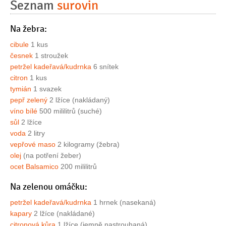
Seznam
surovin
Na žebra:
cibule
1 kus
česnek
1 stroužek
petržel kadeřavá/kudrnka
6 snítek
citron
1 kus
tymián
1 svazek
pepř zelený
2 lžíce (nakládaný)
víno bílé
500 mililitrů (suché)
sůl
2 lžíce
voda
2 litry
vepřové maso
2 kilogramy (žebra)
olej
(na potření žeber)
ocet Balsamico
200 mililitrů
Na zelenou omáčku:
petržel kadeřavá/kudrnka
1 hrnek (nasekaná)
kapary
2 lžíce (nakládané)
citronová kůra
1 lžíce (jemně nastrouhaná)