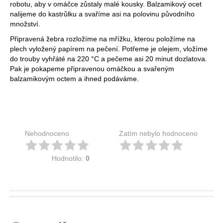
robotu, aby v omáčce zůstaly malé kousky. Balzamikový ocet
nalijeme do kastrůlku a svaříme asi na polovinu původního
množství.
Připravená žebra rozložíme na mřížku, kterou položíme na
plech vyložený papírem na pečení. Potřeme je olejem, vložíme
do trouby vyhřáté na 220 °C a pečeme asi 20 minut dozlatova.
Pak je pokapeme připravenou omáčkou a svařeným
balzamikovým octem a ihned podáváme.
Nehodnoceno
Zatím nebylo hodnoceno
Hodnotilo:
0