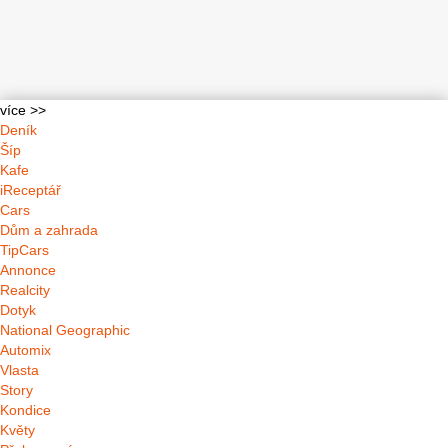
více >>
Deník
Šíp
Kafe
iReceptář
Cars
Dům a zahrada
TipCars
Annonce
Realcity
Dotyk
National Geographic
Automix
Vlasta
Story
Kondice
Květy