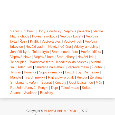
Vánoční cukroví
|
Dorty a dortíčky
|
Vepřová panenka
|
Sladké
hlavní chody
|
Hovězí svíčková
|
Vepřová kotleta
|
Vepřová
kýta
|
Řezy
|
Králík
|
Vepřová plec
|
Vepřový bok
|
Vepřová
krkovice
|
Hovězí zadní
|
Hovězí roštěná
|
Vdolky a koblihy
|
Jehněčí kýta
|
Telecí kýta
|
Bramborové těsto
|
Hovězí kližka
|
Vepřová hlava
|
Vepřové karé
|
Srnčí hřbety
|
Hovězí krk
|
Telecí plec
|
Tvarohové těsto
|
Knedlíčky do polévek
|
Vrchní
šál
|
Telecí krk
|
Smetana na šlehání
|
Vepřové maso
|
Žloutek
|
Tymián
|
Koriandr
|
Sójová omáčka
|
Droždí
|
Sýr Parmazán
|
Mandle
|
Tvaroh měkký
|
Rajčatový protlak
|
Rukola
|
Želatina
|
Smetana na vaření
|
Špenát
|
Krevety
|
Ocet Balsamico
|
Mák
|
Petržel kořenová
|
Fenykl
|
Kopr
|
Telecí maso
|
Kokos
|
Ananas
|
Avokádo
|
Brusinky
Copyright ©
VLTAVA LABE MEDIA a.s.,
2017.