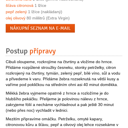
šťáva citronová
1 lžíce
pepř zelený
1 lžíce (nakládaný)
olej olivový
80 mililitrů (Extra Virgin)
NÁKUPNÍ SEZNAM NA E-MAIL
Postup
přípravy
Cibuli oloupeme, rozkrojíme na čtvrtiny a vložíme do hrnce.
Přidáme rozpůlené stroužky česneku, stonky petrželky, citron
rozkrojený na čtvrtiny, tymián, zelený pepř, bílé víno, sůl a vodu
a přivedeme k varu. Přidáme žebra rozseknutá na větší kusy a
vaříme pod pokličkou na středním ohni asi 40 minut doměkka.
Měkká žebra vyjmeme opatrně z hrnce a rozložíme je do
hlubšího pekáčku. Přelijeme je polovinou nálevu z hrnce,
zakryjeme fólií a necháme vychladnout a pak ještě 30 minut
(nebo přes noc) vychladit v lednici.
Mezitím připravíme omáčku. Petrželku, omyté kapary,
citronovou kůru a šťávu, pepř a olivový olej lehce rozsekáme v