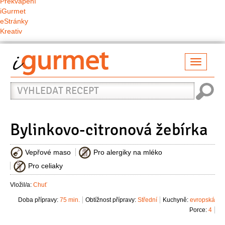
Překvapení
iGurmet
eStránky
Kreativ
Přepno
naviga
Vyhledat
recept
Bylinkovo-citronová žebírka
Vepřové maso
Pro alergiky na mléko
Pro celiaky
Vložil/a:
Chuť
Doba přípravy:
75 min.
Obtížnost přípravy:
Střední
Kuchyně:
evropská
Porce:
4