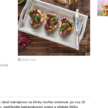
přidat foto
chuti)
u cibuli nakrájenou na klínky nechte orestovat, po cca 10
em, zastříkněte balzamikovým octem a přidejte lžičku