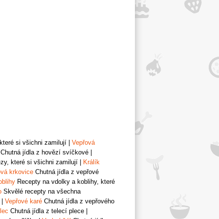
teré si všichni zamilují
|
Vepřová
Chutná jídla z hovězí svíčkové
|
y, které si všichni zamilují
|
Králík
vá krkovice
Chutná jídla z vepřové
oblihy
Recepty na vdolky a koblihy, které
o
Skvělé recepty na všechna
|
Vepřové karé
Chutná jídla z vepřového
lec
Chutná jídla z telecí plece
|