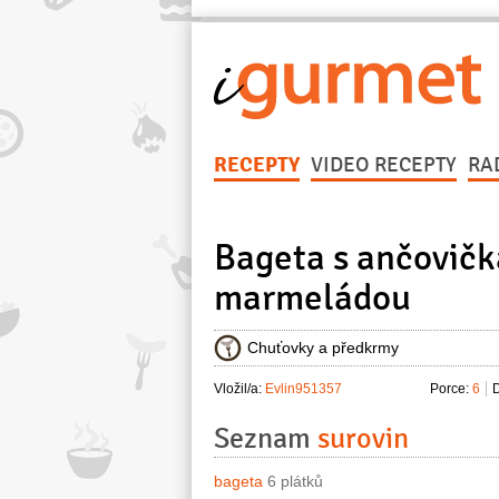
RECEPTY
VIDEO RECEPTY
RA
Bageta s ančovičk
marmeládou
Chuťovky a předkrmy
Vložil/a:
Evlin951357
Porce:
6
D
Seznam
surovin
bageta
6 plátků