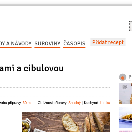
V
r
Přidat recept
DY A NÁVODY
SUROVINY
ČASOPIS
ami a cibulovou
P
oba přípravy:
60 min.
Obtížnost přípravy:
Snadný
Kuchyně:
italská