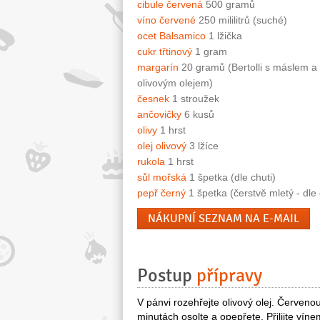
cibule červená
500 gramů
víno červené
250 mililitrů (suché)
ocet Balsamico
1 lžička
cukr třtinový
1 gram
margarín
20 gramů (Bertolli s máslem a
olivovým olejem)
česnek
1 stroužek
ančovičky
6 kusů
olivy
1 hrst
olej olivový
3 lžíce
rukola
1 hrst
sůl mořská
1 špetka (dle chuti)
pepř černý
1 špetka (čerstvě mletý - dle 
NÁKUPNÍ SEZNAM NA E-MAIL
Postup
přípravy
V pánvi rozehřejte olivový olej. Červeno
minutách osolte a opepřete. Přilijte vín