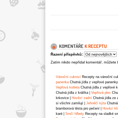
KOMENTÁŘE
K RECEPTU
Řazení příspěvků:
Zatím nikdo nepřidal komentář, můžete b
Vánoční cukroví
Recepty na vánoční cukr
panenka
Chutná jídla z vepřové panenky
Vepřová kotleta
Chutná jídla z vepřové k
Chutná jídla z králíka
|
Vepřová plec
Chut
krkovice
|
Hovězí zadní
Chutná jídla ze 
si všichni zamilují
|
Jehněčí kýta
Chutná 
bramborová těsta pro pečení
|
Hovězí kl
karé
|
Srnčí hřbety
Recepty na sladké srn