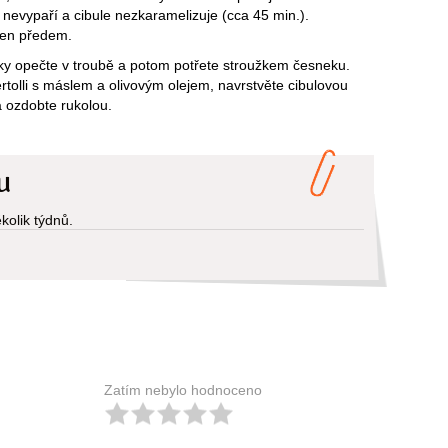
 nevypaří a cibule nezkaramelizuje (cca 45 min.).
den předem.
ky opečte v troubě a potom potřete stroužkem česneku.
rtolli s máslem a olivovým olejem, navrstvěte cibulovou
a ozdobte rukolou.
u
kolik týdnů.
Zatím nebylo hodnoceno