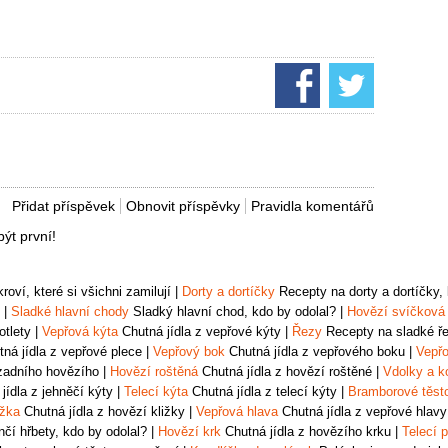
Přidat příspěvek
Obnovit příspěvky
Pravidla komentářů
ýt první!
oví, které si všichni zamilují
|
Dorty a dortíčky
Recepty na dorty a dortíčky, k
|
Sladké hlavní chody
Sladký hlavní chod, kdo by odolal?
|
Hovězí svíčková
otlety
|
Vepřová kýta
Chutná jídla z vepřové kýty
|
Řezy
Recepty na sladké řez
ná jídla z vepřové plece
|
Vepřový bok
Chutná jídla z vepřového boku
|
Vepřo
zadního hovězího
|
Hovězí roštěná
Chutná jídla z hovězí roštěné
|
Vdolky a k
jídla z jehněčí kýty
|
Telecí kýta
Chutná jídla z telecí kýty
|
Bramborové těst
ižka
Chutná jídla z hovězí kližky
|
Vepřová hlava
Chutná jídla z vepřové hlavy
čí hřbety, kdo by odolal?
|
Hovězí krk
Chutná jídla z hovězího krku
|
Telecí p