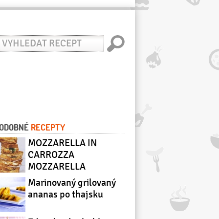
yhledat
ecept
ODOBNÉ
RECEPTY
MOZZARELLA IN
CARROZZA
MOZZARELLA
V KOČÁŘE
Marinovaný grilovaný
ananas po thajsku