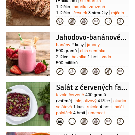
(Hokkaidó)
sůl mořská
1 lžička
paprika zauzená
1 lžička
česnek
3 stroužky
rajčata
3 kusy
(zralá)
tymián
1 lžička
ocet
Kategorie
jablečný
2 lžíce
cukr třtinový
2 lžíce
(tmavý)
pepř
Na sekanou:
semínka
Jahodovo-banánové smoothie
slunečnicová
100 gramů
čočka
zelená
200 gramů
(velká)
bobkový
Suroviny
banány
2 kusy
jahody
list
semínka
3 lžíce
(lněná)
ovesné
500 gramů
chia semínka
vločky
120 gramů
sezamová pasta
2 lžíce
bazalka
1 hrst
voda
Tahini
1 lžíce
olej olivový
500 mililitrů
5 lžic
cibule
2 kusy
(menší)
celer
Kategorie
1/2
kusu
Salát z červených fazolí s okurkou zastudena
Suroviny
fazole červené
400 gramů
(vařené)
olej olivový
4 lžíce
okurka
salátová
1 kus
rukola
4 hrsti
salát
polníček
4 hrsti
umeocet
2 lžíce
semínka
1 hrst
(konopná)
Kategorie