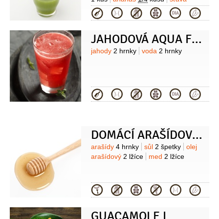
citronová
(z 1 citronu)
voda
(1-2
Kategorie
hrnky)
lucuma
1 lžíce
JAHODOVÁ AQUA FRESCA
Suroviny
jahody
2 hrnky
voda
2 hrnky
Kategorie
DOMÁCÍ ARAŠÍDOVÉ MÁSLO
Suroviny
arašídy
4 hrnky
sůl
2 špetky
olej
arašídový
2 lžíce
med
2 lžíce
Kategorie
GUACAMOLE I