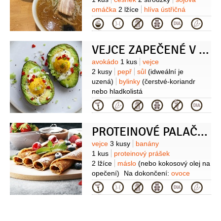
omáčka
2 lžíce
hlíva ústřičná
10 plátků
(sušená)
vývar
2 lžičky
Kategorie
(sušený)
VEJCE ZAPEČENÉ V AVOKÁDU
Suroviny
avokádo
1 kus
vejce
2 kusy
pepř
sůl
(idweální je
uzená)
bylinky
(čerstvé-koriandr
nebo hladkolistá
petrželka)
rajčata
cibule červená
Kategorie
PROTEINOVÉ PALAČINKY
Suroviny
vejce
3 kusy
banány
1 kus
proteinový prášek
2 lžíce
máslo
(nebo kokosový olej na
opečení)
Na dokončení:
ovoce
(cokoliv dle chuti a sezony)
Kategorie