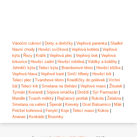
Vánoční cukroví
|
Dorty a dortíčky
|
Vepřová panenka
|
Sladké
hlavní chody
|
Hovězí svíčková
|
Vepřová kotleta
|
Vepřová
kýta
|
Řezy
|
Králík
|
Vepřová plec
|
Vepřový bok
|
Vepřová
krkovice
|
Hovězí zadní
|
Hovězí roštěná
|
Vdolky a koblihy
|
Jehněčí kýta
|
Telecí kýta
|
Bramborové těsto
|
Hovězí kližka
|
Vepřová hlava
|
Vepřové karé
|
Srnčí hřbety
|
Hovězí krk
|
Telecí plec
|
Tvarohové těsto
|
Knedlíčky do polévek
|
Vrchní
šál
|
Telecí krk
|
Smetana na šlehání
|
Vepřové maso
|
Žloutek
|
Tymián
|
Koriandr
|
Sójová omáčka
|
Droždí
|
Sýr Parmazán
|
Mandle
|
Tvaroh měkký
|
Rajčatový protlak
|
Rukola
|
Želatina
|
Smetana na vaření
|
Špenát
|
Krevety
|
Ocet Balsamico
|
Mák
|
Petržel kořenová
|
Fenykl
|
Kopr
|
Telecí maso
|
Kokos
|
Ananas
|
Avokádo
|
Brusinky