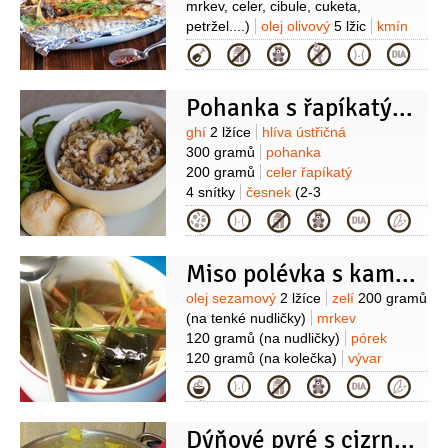
mrkev, celer, cibule, cuketa,
petržel....)
olej olivový
5 lžic
kmín
1 lžička
tymián
2 snítky
sůl
Kategorie
(nerafinovaná)
Pohanka s řapíkatým celerem a hlívou ústřičnou
Suroviny
ghí
2 lžíce
hlíva ústřičná
300 gramů
pohanka
200 gramů
celer řapíkatý
4 snítky
česnek
(2-3
stroužky)
cibule
1 kus
kmín římský
Kategorie
1 lžička
kurkuma
1 lžička
oregano
1 lžička
Miso polévka s kamutem
Suroviny
olej sezamový
2 lžíce
zelí
200 gramů
(na tenké nudličky)
mrkev
120 gramů
(na nudličky)
pórek
120 gramů
(na kolečka)
vývar
zeleninový
1,2 litru
miso pasta
Kategorie
2 lžíce
(rýžové)
kamut
2 hrsti
(vařený
z předchozího dne)
Dýňové pyré s cizrnou a zelenými fazolkami