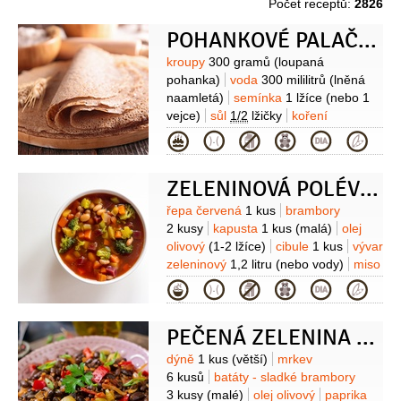
Počet receptů:
2826
POHANKOVÉ PALAČINKY S JABLEČNÝM ROZVAREM
Suroviny
kroupy
300 gramů
(loupaná
pohanka)
voda
300 mililitrů
(lněná
naamletá)
semínka
1 lžíce
(nebo 1
vejce)
sůl
1/2
lžičky
koření
perníkové
1/2
lžičky
Jaablečný
Kategorie
rozvar:
švestky sušené
250 gramů
(den předem namočené)
jablka
ZELENINOVÁ POLÉVKA
10 kusů
skořice
Suroviny
řepa červená
1 kus
brambory
2 kusy
kapusta
1 kus
(malá)
olej
olivový
(1-2 lžíce)
cibule
1 kus
vývar
zeleninový
1,2 litru
(nebo vody)
miso
pasta
pepř
(na docchucení)
pažitka
Kategorie
1 hrst
(nasekaná nebo petrželka na
posypání)
PEČENÁ ZELENINA S ADZUKI
Suroviny
dýně
1 kus
(větší)
mrkev
6 kusů
batáty - sladké brambory
3 kusy
(malé)
olej olivový
paprika