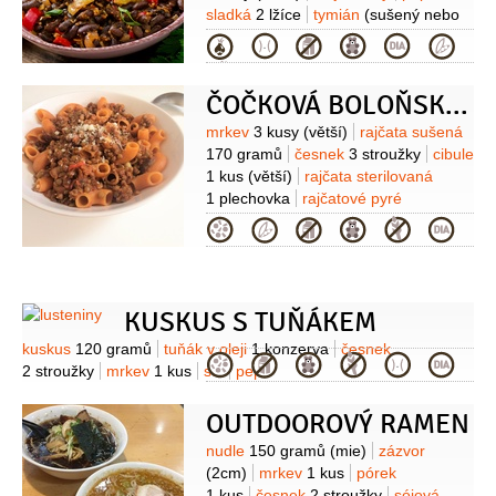
sladká
2 lžíce
tymián
(sušený nebo
čerstvý)
rozmarýn
(sušený nebo
Kategorie
čerstvý)
sůl
(dle libosti)
pepř
(dle
libosti)
ČOČKOVÁ BOLOŇSKÁ OMÁČKA S TĚSTOVINAMI
Suroviny
mrkev
3 kusy
(větší)
rajčata sušená
170 gramů
česnek
3 stroužky
cibule
1 kus
(větší)
rajčata sterilovaná
1 plechovka
rajčatové pyré
1 plechovka
čočka zelená
2,5 hrnku
Kategorie
(může být i hnědá nebo černá-
předem namočená)
těstoviny
500 gramů
(bezlepkové -např.
kukuřičné,žitné)
řasy mořské
KUSKUS S TUŇÁKEM
(kousek)
Suroviny
kuskus
120 gramů
tuňák v oleji
1 konzerva
česnek
Kategorie
2 stroužky
mrkev
1 kus
sůl
pepř
OUTDOOROVÝ RAMEN
Suroviny
nudle
150 gramů
(mie)
zázvor
(2cm)
mrkev
1 kus
pórek
1 kus
česnek
2 stroužky
sójová