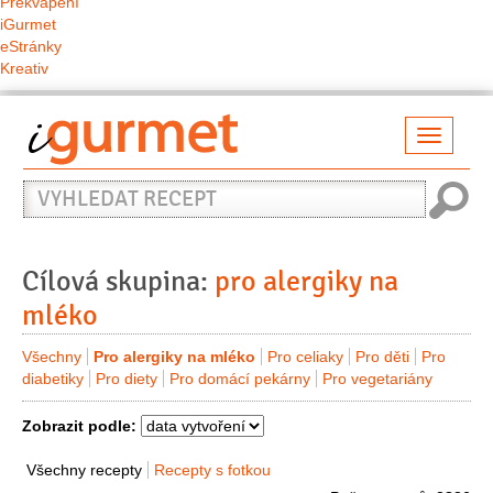
Překvapení
iGurmet
eStránky
Kreativ
Přepno
naviga
Vyhledat
recept
Cílová skupina:
pro alergiky na
mléko
Všechny
Pro alergiky na mléko
Pro celiaky
Pro děti
Pro
diabetiky
Pro diety
Pro domácí pekárny
Pro vegetariány
Zobrazit podle:
Všechny recepty
Recepty s fotkou