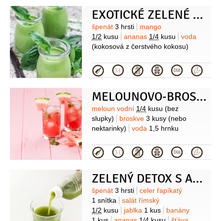
EXOTICKÉ ZELENÉ SMOOTHIE S BAOBABEM
Suroviny
špenát
3 hrsti
mango
1/2
kusu
ananas
1/4
kusu
voda
(kokosová z čerstvého kokosu)
Kategorie
MELOUNOVO-BROSKVOVÁ ‚ČISTIČKA‘ LEDVIN
Suroviny
meloun vodní
1/4
kusu
(bez
slupky)
broskve
3 kusy
(nebo
nektarinky)
voda
1,5 hrnku
Kategorie
ZELENÝ DETOX S ANANASEM A LUCUMOU
Suroviny
špenát
3 hrsti
celer řapíkatý
1 snítka
salát římský
1/2
kusu
jablka
1 kus
banány
1 kus
ananas
1/4
kusu
šťáva