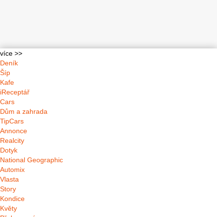
více >>
Deník
Šíp
Kafe
iReceptář
Cars
Dům a zahrada
TipCars
Annonce
Realcity
Dotyk
National Geographic
Automix
Vlasta
Story
Kondice
Květy