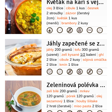
Květák na kari s vejcem
Suroviny
olej
3 lžíce
cibule
1 kus
česnek
2 stroužky
zázvor
(čerstvý
2cm)
květák
1 kus
(menší)
brambory
2 kusy
(velké)
kari pasta
1 lžička
koření
Kategorie
kari
2 lžičky
kokosové mléko
400 mililitrů
Jáhly zapečené se zelím a uzeným Tofu
Suroviny
jáhly
200 gramů
tofu
300 gramů
(uzené)
zelí kysané
1/2
balení
ghí
2 lžíce
cibule
2 kusy
sójová omáčka
2 lžíce
kmín
1 lžíce
Kategorie
Zeleninová polévka miso se shiitake
Suroviny
zelí bílé
200 gramů
mrkev
120 gramů
pórek
120 gramů
olej
sezamový
1 lžíce
houby šíitake
2 hrsti
(čerstvé)
miso pasta
2 lžíce
(rýžová)
nudle rýžové
(slabé)
šťáva