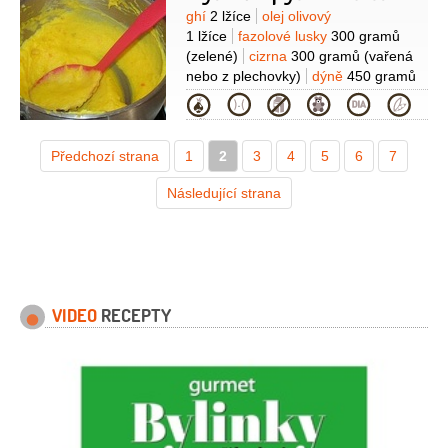
Suroviny
ghí
2 lžíce
olej olivový
1 lžíce
fazolové lusky
300 gramů
(zelené)
cizrna
300 gramů
(vařená
nebo z plechovky)
dýně
450 gramů
(Hokkaido)
kokosové mléko
Kategorie
200 mililitrů
rozmarýn
1 snítka
tymián
1 lžička
sójová
Předchozí strana
1
omáčka
2
3
4
5
6
7
Následující strana
VIDEO
RECEPTY