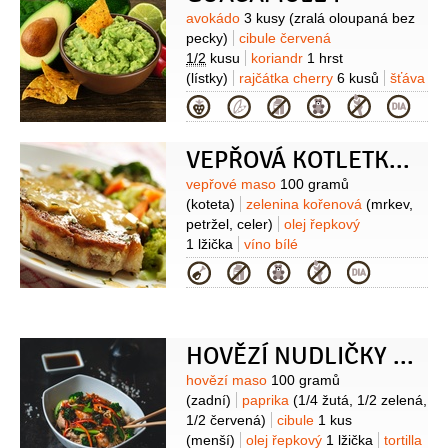
Suroviny
avokádo
3 kusy
(zralá oloupaná bez
pecky)
cibule červená
1/2
kusu
koriandr
1 hrst
(lístky)
rajčátka cherry
6 kusů
šťáva
limetková
(z 1 limetky)
paprička chilli
Kategorie
červená
1 kus
pepř
(čersvě
mletý)
sůl
česnek
1 stroužek
VEPŘOVÁ KOTLETKA NA ZELENINĚ
Suroviny
vepřové maso
100 gramů
(koteta)
zelenina kořenová
(mrkev,
petržel, celer)
olej řepkový
1 lžička
víno bílé
100 mililitrů
sůl
pepř
bulgur
Kategorie
HOVĚZÍ NUDLIČKY FAJITAS
Suroviny
hovězí maso
100 gramů
(zadní)
paprika
(1/4 žutá, 1/2 zelená,
1/2 červená)
cibule
1 kus
(menší)
olej řepkový
1 lžička
tortilla