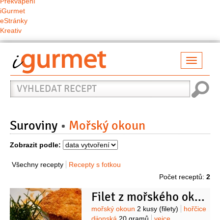
Překvapení
iGurmet
eStránky
Kreativ
Přepno
naviga
Vyhledat
recept
Suroviny
Mořský okoun
Zobrazit podle:
Všechny recepty
Recepty s fotkou
Počet receptů:
2
Filet z mořského okouna
Suroviny
mořský okoun
2 kusy
(filety)
hořčice
dijonská
20 gramů
vejce