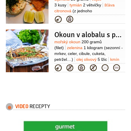
3 kusy
tymián
2 větvičky
šťáva
citronová
(z jednoho
citronu)
sůl
pepř
panko (japonská
Kategorie
strouhanka)
pažitka
2 lžíce
Na salát:
brambory
3 kusy
mrkev
Okoun v alobalu s pečenou zeleninou
2 kusy
vejce
2 kusy
okurky
2 kusy
majonéza
2 lžíce
šťáva
Suroviny
mořský okoun
200 gramů
citronová
(z jednoho citronu)
kopr
(filet)
zelenina
1 kilogram
(sezonní -
1 lžíce
(nasekaný)
sůl
pepř
mrkev, celer, cibule, cuketa,
petržel....)
olej olivový
5 lžic
kmín
1 lžička
tymián
2 snítky
sůl
Kategorie
(nerafinovaná)
VIDEO
RECEPTY