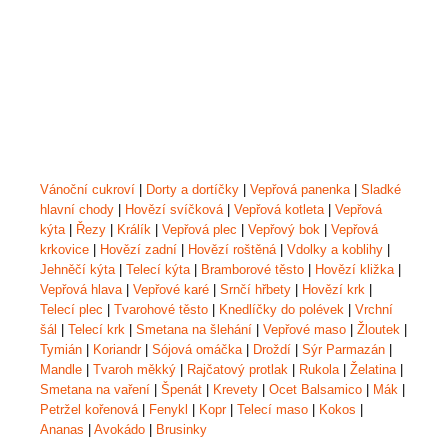
Vánoční cukroví
|
Dorty a dortíčky
|
Vepřová panenka
|
Sladké
hlavní chody
|
Hovězí svíčková
|
Vepřová kotleta
|
Vepřová
kýta
|
Řezy
|
Králík
|
Vepřová plec
|
Vepřový bok
|
Vepřová
krkovice
|
Hovězí zadní
|
Hovězí roštěná
|
Vdolky a koblihy
|
Jehněčí kýta
|
Telecí kýta
|
Bramborové těsto
|
Hovězí kližka
|
Vepřová hlava
|
Vepřové karé
|
Srnčí hřbety
|
Hovězí krk
|
Telecí plec
|
Tvarohové těsto
|
Knedlíčky do polévek
|
Vrchní
šál
|
Telecí krk
|
Smetana na šlehání
|
Vepřové maso
|
Žloutek
|
Tymián
|
Koriandr
|
Sójová omáčka
|
Droždí
|
Sýr Parmazán
|
Mandle
|
Tvaroh měkký
|
Rajčatový protlak
|
Rukola
|
Želatina
|
Smetana na vaření
|
Špenát
|
Krevety
|
Ocet Balsamico
|
Mák
|
Petržel kořenová
|
Fenykl
|
Kopr
|
Telecí maso
|
Kokos
|
Ananas
|
Avokádo
|
Brusinky