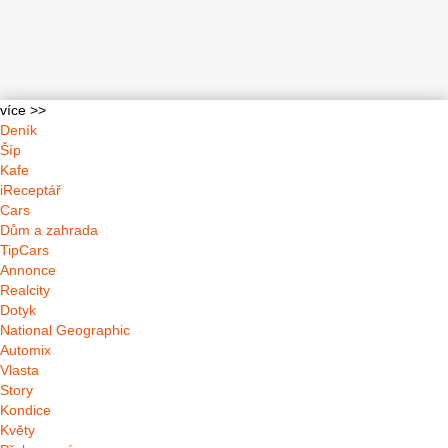
více >>
Deník
Šíp
Kafe
iReceptář
Cars
Dům a zahrada
TipCars
Annonce
Realcity
Dotyk
National Geographic
Automix
Vlasta
Story
Kondice
Květy