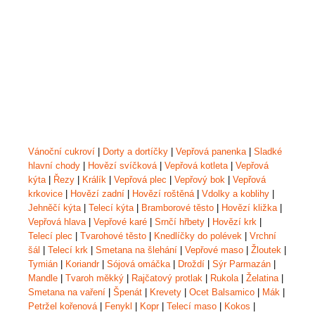
Vánoční cukroví
|
Dorty a dortíčky
|
Vepřová panenka
|
Sladké
hlavní chody
|
Hovězí svíčková
|
Vepřová kotleta
|
Vepřová
kýta
|
Řezy
|
Králík
|
Vepřová plec
|
Vepřový bok
|
Vepřová
krkovice
|
Hovězí zadní
|
Hovězí roštěná
|
Vdolky a koblihy
|
Jehněčí kýta
|
Telecí kýta
|
Bramborové těsto
|
Hovězí kližka
|
Vepřová hlava
|
Vepřové karé
|
Srnčí hřbety
|
Hovězí krk
|
Telecí plec
|
Tvarohové těsto
|
Knedlíčky do polévek
|
Vrchní
šál
|
Telecí krk
|
Smetana na šlehání
|
Vepřové maso
|
Žloutek
|
Tymián
|
Koriandr
|
Sójová omáčka
|
Droždí
|
Sýr Parmazán
|
Mandle
|
Tvaroh měkký
|
Rajčatový protlak
|
Rukola
|
Želatina
|
Smetana na vaření
|
Špenát
|
Krevety
|
Ocet Balsamico
|
Mák
|
Petržel kořenová
|
Fenykl
|
Kopr
|
Telecí maso
|
Kokos
|