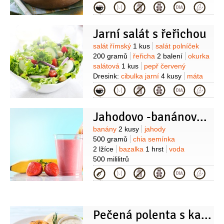
20 kusů
špenát
100 gramů
Kategorie
(čerstvý)
umeocet
2 lžíce
petrželová nať
Jarní salát s řeřichou
Suroviny
salát římský
1 kus
salát polníček
200 gramů
řeřicha
2 balení
okurka
salátová
1 kus
pepř červený
Dresink:
cibulka jarní
4 kusy
máta
2 hrsti
česnek
1 stroužek
šťáva
Kategorie
citronová
1 lžíce
hořčice
1/2
lžičky
olej olivový
Jahodovo -banánové smoothie
180 mililitrů
ocet jablečný
1 lžíce
med
1 lžíce
sůl
Suroviny
banány
2 kusy
jahody
500 gramů
chia semínka
2 lžíce
bazalka
1 hrst
voda
500 mililitrů
Kategorie
Pečená polenta s kalamáry, chřestem a cuketou