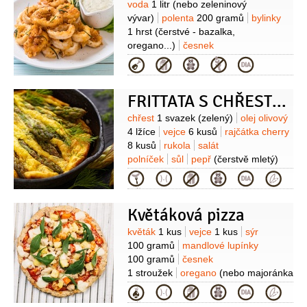
Suroviny
voda
1 litr
(nebo zeleninový
vývar)
polenta
200 gramů
bylinky
1 hrst
(čerstvé - bazalka,
oregano...)
česnek
2 stroužky
sůl
pepř
olej
Kategorie
olivový
kalamáry
12 kusů
cuketa
1 kus
FRITTATA S CHŘESTEM
Suroviny
chřest
1 svazek
(zelený)
olej olivový
4 lžíce
vejce
6 kusů
rajčátka cherry
8 kusů
rukola
salát
polníček
sůl
pepř
(čerstvě mletý)
Kategorie
Květáková pizza
Suroviny
květák
1 kus
vejce
1 kus
sýr
100 gramů
mandlové lupínky
100 gramů
česnek
1 stroužek
oregano
(nebo majoránka
- lístky)
sůl
1 špetka
Zelenina:
Kategorie
rajčata
paprika červená
paprika