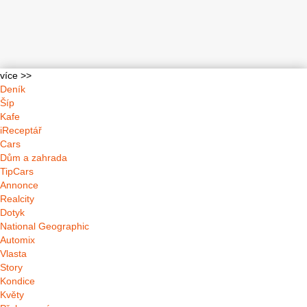
více >>
Deník
Šíp
Kafe
iReceptář
Cars
Dům a zahrada
TipCars
Annonce
Realcity
Dotyk
National Geographic
Automix
Vlasta
Story
Kondice
Květy