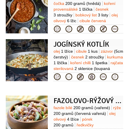
1/2
lžičky
salát polníček
Suroviny
čočka
200 gramů
(hnědá)
koření
1 hrst
česnek
2 stroužky
provensálské
1 lžička
česnek
3 stroužky
bobkový list
3 listy
olej
olivový
6 lžic
cibule červená
3 kusy
sirup rýžový
4 lžíce
rajčata
Kategorie
6 kusů
(masitá)
hřebíček
2 kusy
JOGÍNSKÝ KOTLÍK
Suroviny
olej
1 lžíce
cibule
1 kus
zázvor
(5cm
čerstvý)
česnek
2 stroužky
kurkuma
1 lžička
koření chilli
1 špetka
rajčata
sterilovaná
2 sklenice
(loupaná
krájená)
čočka červená
Kategorie
100 gramů
sůl
1 lžička
FAZOLOVO-RÝŽOVÝ SALÁT S ŘEDKVIČKAMI A ŠPENÁTEM
Suroviny
fazole bílé
200 gramů
(vařené)
rýže
200 gramů
(červená vařená)
olej
olivový
4 lžíce
pórek
200 gramů
ředkvičky