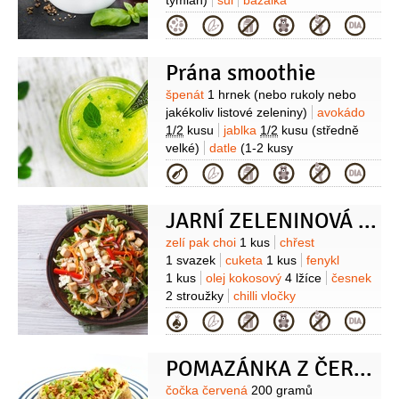
tymián)
sůl
bazalka
Kategorie
Prána smoothie
Suroviny
špenát
1 hrnek
(nebo rukoly nebo
jakékoliv listové zeleniny)
avokádo
1/2
kusu
jablka
1/2
kusu
(středně
velké)
datle
(1-2 kusy
vypeckované)
voda
2 hrnky
Kategorie
JARNÍ ZELENINOVÁ PÁNEV S MARINOVANÝM TOFU
Suroviny
zelí pak choi
1 kus
chřest
1 svazek
cuketa
1 kus
fenykl
1 kus
olej kokosový
4 lžíce
česnek
2 stroužky
chilli vločky
1/2
lžičky
sójová omáčka
Kategorie
1 lžička
nudle rýžové
Na
marinované tofu:
tofu
200 gramů
POMAZÁNKA Z ČERVENÉ ČOČKY
(natural)
česnek
1 stroužek
koření
kari
2 lžičky
sójová omáčka
Suroviny
čočka červená
200 gramů