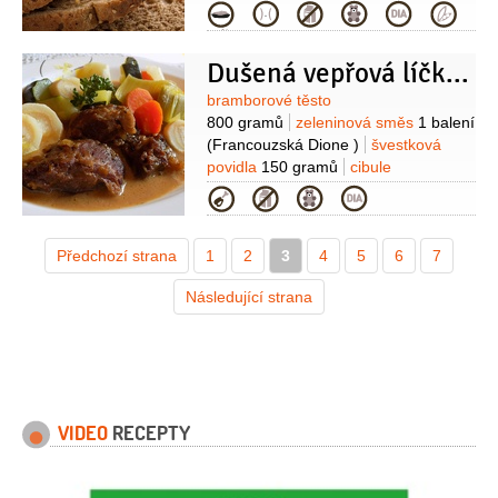
(neloupané)
semínka slunečnicová
Kategorie
100 gramů
semínka dýňová
100 gramů
chia semínka
Dušená vepřová líčka na černém pivu
30 gramů
rozpustná vláknina
20 gramů
(psyllia)
olej kokosový
Suroviny
bramborové těsto
3 lžíce
800 gramů
zeleninová směs
1 balení
(Francouzská Dione )
švestková
povidla
150 gramů
cibule
100 gramů
vepřové maso
1 kilogram
Kategorie
(líčka)
mouka pšeničná hladká
30 gramů
máslo
30 gramů
cukr
Předchozí strana
1
1 lžíce
2
olej
3
250 mililitrů
4
5
6
7
Následující strana
VIDEO
RECEPTY