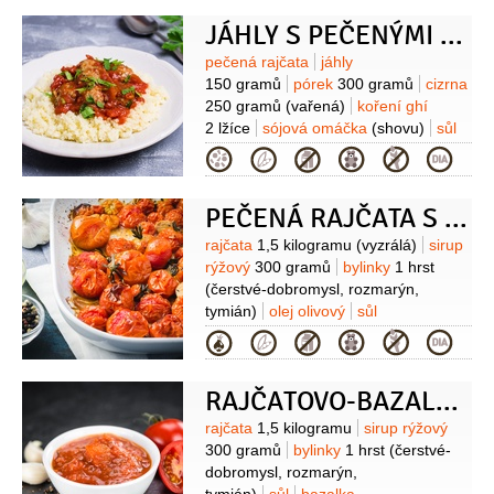
žlutá
kukuřice
brokolice
paprika
JÁHLY S PEČENÝMI RAJČATY
zelená
cibule
(fialová)
Suroviny
pečená rajčata
jáhly
150 gramů
pórek
300 gramů
cizrna
250 gramů
(vařená)
koření ghí
2 lžíce
sójová omáčka
(shovu)
sůl
Kategorie
PEČENÁ RAJČATA S BYLINKAMI
Suroviny
rajčata
1,5 kilogramu
(vyzrálá)
sirup
rýžový
300 gramů
bylinky
1 hrst
(čerstvé-dobromysl, rozmarýn,
tymián)
olej olivový
sůl
Kategorie
RAJČATOVO-BAZALKOVÁ OMÁČKA
Suroviny
rajčata
1,5 kilogramu
sirup rýžový
300 gramů
bylinky
1 hrst
(čerstvé-
dobromysl, rozmarýn,