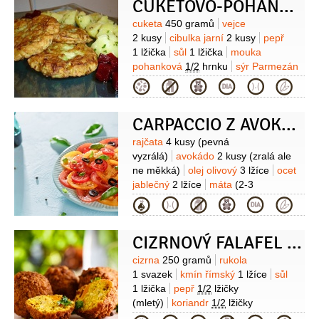
CUKETOVO-POHANKOVÉ PLACKY
Suroviny
cuketa
450 gramů
vejce
2 kusy
cibulka jarní
2 kusy
pepř
1 lžička
sůl
1 lžička
mouka
pohanková
1/2
hrnku
sýr Parmezán
30 gramů
(strouhaný)
ghí
Kategorie
CARPACCIO Z AVOKÁDA A RAJČETE
Suroviny
rajčata
4 kusy
(pevná
vyzrálá)
avokádo
2 kusy
(zralá ale
ne měkká)
olej olivový
3 lžíce
ocet
jablečný
2 lžíce
máta
(2-3
stonky)
citronová kůra
1 lžička
Kategorie
(bio)
semínka dýňová
3 lžíce
sůl
pepř
CIZRNOVÝ FALAFEL S RUKOLOU
Suroviny
cizrna
250 gramů
rukola
1 svazek
kmín římský
1 lžíce
sůl
1 lžička
pepř
1/2
lžičky
(mletý)
koriandr
1/2
lžičky
(mletý)
koření chilli
1 špetka
olej