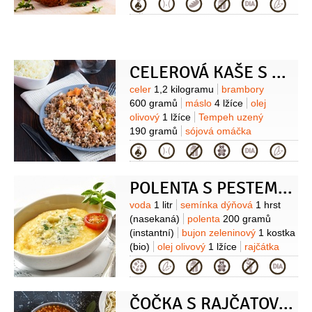
Kategorie
slunečnicový
(na smažení)
jogurt
CELEROVÁ KAŠE S RESTOVANÝM TEMPEHEM
Suroviny
celer
1,2 kilogramu
brambory
600 gramů
máslo
4 lžíce
olej
olivový
1 lžíce
Tempeh uzený
190 gramů
sójová omáčka
2 lžíce
zelenina
800 gramů
(2 až 4
Kategorie
druhy sezonní zeleniny)
sůl
POLENTA S PESTEM Z POLNÍČKU
Suroviny
voda
1 litr
semínka dýňová
1 hrst
(nasekaná)
polenta
200 gramů
(instantní)
bujon zeleninový
1 kostka
(bio)
olej olivový
1 lžíce
rajčátka
cherry
(na ozdobu)
salát polníček
Kategorie
(na ozdobu)
Na pesto:
semínka
dýňová
(můžeme přidat sezamová i
ČOČKA S RAJČATOVOU OMÁČKOU
slunečnicová)
olej olivový
sůl