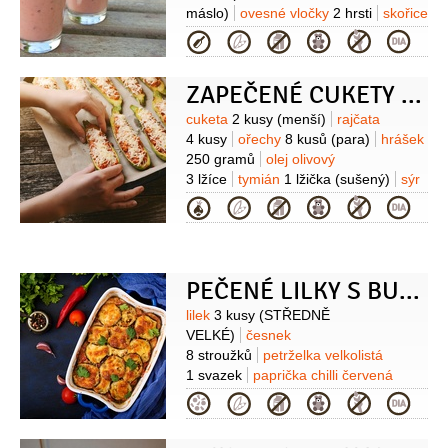
máslo)
ovesné vločky
2 hrsti
skořice
1 lžička
Kategorie
ZAPEČENÉ CUKETY S RAJČATY A HRÁŠKEM
Suroviny
cuketa
2 kusy
(menší)
rajčata
4 kusy
ořechy
8 kusů
(para)
hrášek
250 gramů
olej olivový
3 lžíce
tymián
1 lžička
(sušený)
sýr
200 gramů
(balkánský)
bazalka
Kategorie
(čerstvá)
PEČENÉ LILKY S BULGUREM
Suroviny
lilek
3 kusy
(STŘEDNĚ
VELKÉ)
česnek
8 stroužků
petrželka velkolistá
1 svazek
paprička chilli červená
1 kus
olej olivový
4 lžíce
sezamová
Kategorie
pasta Tahini
2 lžíce
sůl
pepř
rajčata
3 kusy