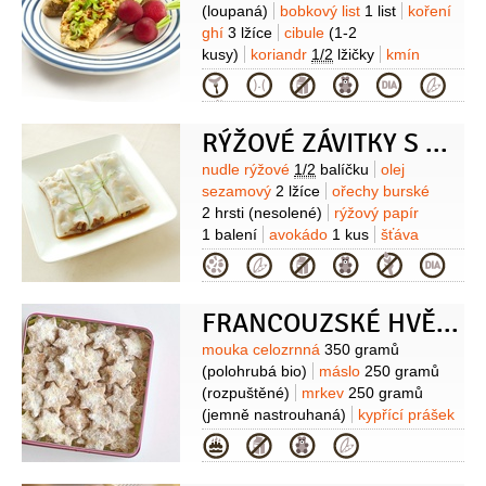
4 lžíce
olej olivový
2 lžíce
(loupaná)
bobkový list
1 list
koření
ghí
3 lžíce
cibule
(1-2
kusy)
koriandr
1/2
lžičky
kmín
římský
1/2
lžičky
mrkev
2 kusy
Kategorie
(velká)
sůl
umeocet
RÝŽOVÉ ZÁVITKY S ARAŠÍDOVÝM DIPEM
Suroviny
nudle rýžové
1/2
balíčku
olej
sezamový
2 lžíce
ořechy burské
2 hrsti
(nesolené)
rýžový papír
1 balení
avokádo
1 kus
šťáva
limetková
1 lžička
mrkev
Kategorie
2 kusy
okurka salátová
1 kus
(menší)
mungo fazolky
1 hrnek
FRANCOUZSKÉ HVĚZDIČKY S MRKVÍ
(naklíčené)
Na dip:
arašídové máslo
3 lžíce
sójová omáčka
2 lžíce
med
Suroviny
mouka celozrnná
350 gramů
2 lžíce
voda
2 lžíce
šťáva limetková
(polohrubá bio)
máslo
250 gramů
(z 0.5 limetky)
šťáva zázvorová
(rozpuštěné)
mrkev
250 gramů
1 lžíce
(z nastrouhaného zázvoru)
(jemně nastrouhaná)
kypřící prášek
do pečiva
1/2
balíčku
Na finalizaci:
Kategorie
cukr
(oblíbený: moučkový, vanilkový,
skořicový, kokosový)
džem