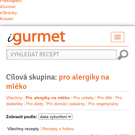
Překvapení
iGurmet
eStránky
Kreativ
Přepno
naviga
Vyhledat
recept
Cílová skupina:
pro alergiky na
mléko
Všechny
Pro alergiky na mléko
Pro celiaky
Pro děti
Pro
diabetiky
Pro diety
Pro domácí pekárny
Pro vegetariány
Zobrazit podle:
Všechny recepty
Recepty s fotkou