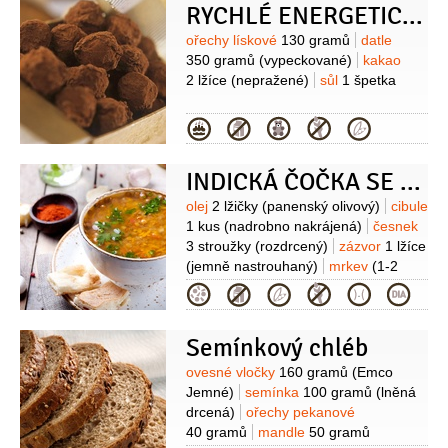
RYCHLÉ ENERGETICKÉ ČOKO-LÍSKOOŘÍŠKOVÉ KULIČKY
(oblíbený: s vysokým podílem ovoce)
Suroviny
ořechy lískové
130 gramů
datle
350 gramů
(vypeckované)
kakao
2 lžíce
(nepražené)
sůl
1 špetka
Kategorie
INDICKÁ ČOČKA SE ZELENINOU ‚KORMA STYLE‘
Suroviny
olej
2 lžičky
(panenský olivový)
cibule
1 kus
(nadrobno nakrájená)
česnek
3 stroužky
(rozdrcený)
zázvor
1 lžíce
(jemně nastrouhaný)
mrkev
(1-2
kusy nakrájená na kousky)
rajčata
Kategorie
2 kusy
(velká oloupaná a nakrájená
na kousky)
paprička chilli červená
Semínkový chléb
1 kus
ořechy kešu
1 hrst
(solené
rozdrcené)
čočka červená
80 gramů
Suroviny
ovesné vločky
160 gramů
(Emco
(80-100g, půlené loupané
Jemné)
semínka
100 gramů
(lněná
propláchnuté)
drcená)
ořechy pekanové
40 gramů
mandle
50 gramů