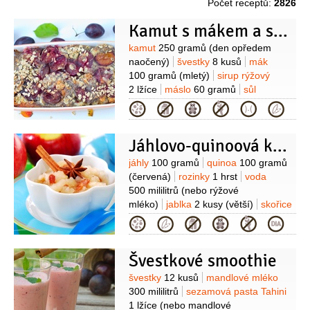
Počet receptů:
2826
Kamut s mákem a se švestkami
Suroviny
kamut
250 gramů
(den opředem
naočený)
švestky
8 kusů
mák
100 gramů
(mletý)
sirup rýžový
2 lžíce
máslo
60 gramů
sůl
(nerafinovaná)
Kategorie
Jáhlovo-quinoová kaše s dušenými Jablky
Suroviny
jáhly
100 gramů
quinoa
100 gramů
(červená)
rozinky
1 hrst
voda
500 mililitrů
(nebo rýžové
mléko)
jablka
2 kusy
(větší)
skořice
1 kus
hřebíček
2 kusy
datle
Kategorie
4 kusy
máslo
2 lžíce
Švestkové smoothie
Suroviny
švestky
12 kusů
mandlové mléko
300 mililitrů
sezamová pasta Tahini
1 lžíce
(nebo mandlové