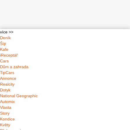
více >>
Deník
Šíp
Kafe
iReceptář
Cars
Dům a zahrada
TipCars
Annonce
Realcity
Dotyk
National Geographic
Automix
Vlasta
Story
Kondice
Květy