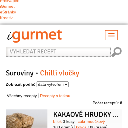
Překvapení
iGurmet
eStránky
Kreativ
Přepno
naviga
Vyhledat
recept
Suroviny
Chilli vločky
Zobrazit podle:
Všechny recepty
Recepty s fotkou
Počet receptů:
8
KAKAOVÉ HRUDKY S CHILLI ALIAS KOKOSKY
Suroviny
bílek
3 kusy
cukr moučkový
180 gramů
kokos
180 gramů