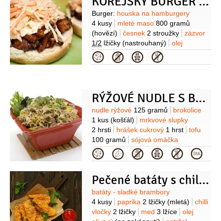
KOREJSKÝ BURGER S KIMČI
Suroviny
Burger:
houska na hamburgery
4 kusy
mleté maso
800 gramů
(hovězí)
česnek
2 stroužky
zázvor
1/2
lžičky
(nastrouhaný)
olej
sezamový
1 lžička
sójová omáčka
Kategorie
1 lžička
pepř černý
1/4
lžičky
(drcený)
rostlinný olej
(na potření)
Korejská BBQ omáčka:
sójová
omáčka
180 gramů
cukr třtinový
RÝŽOVÉ NUDLE S BROKOLICOVÝM KOŠŤÁLEM
150 gramů
ocet rýžový
Suroviny
nudle rýžové
125 gramů
brokolice
60 mililitrů
česnek
3 stroužky
olej
1 kus
(košťál)
mrkvové slupky
sezamový
1,5 lžičky
zázvor
1 lžička
2 hrsti
hrášek cukrový
1 hrst
tofu
(nastrouhaný)
chilli vločky
100 gramů
sójová omáčka
1/2
lžičky
pepř černý
2 lžíce
rybí omáčka
2 lžíce
zázvor
Kategorie
1/2
lžičky
moučka kukuřičná (škrob)
(čerstvý 2cm)
šťáva limetková
(z 1/2
2 lžíce
Česneková majonéza:
limetky)
majonéza
100 mililitrů
česnek
Pečené batáty s chilli a medem
2 stroužky
cibulka jarní
1 svazek
Suroviny
(zelená část)
chilli vločky
(podle
batáty - sladké brambory
chuti)
K podávání:
paprička chilli
4 kusy
paprika
2 lžičky
(mletá)
chilli
červená
(k podávání)
koriandr
(k
vločky
2 lžičky
med
3 lžíce
olej
podávání)
kimči
(k podávání)