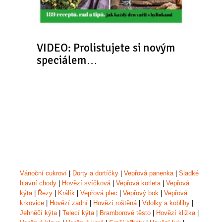
VIDEO: Prolistujete si novým
speciálem…
Vánoční cukroví
|
Dorty a dortíčky
|
Vepřová panenka
|
Sladké
hlavní chody
|
Hovězí svíčková
|
Vepřová kotleta
|
Vepřová
kýta
|
Řezy
|
Králík
|
Vepřová plec
|
Vepřový bok
|
Vepřová
krkovice
|
Hovězí zadní
|
Hovězí roštěná
|
Vdolky a koblihy
|
Jehněčí kýta
|
Telecí kýta
|
Bramborové těsto
|
Hovězí kližka
|