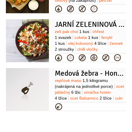
olivový
(na zakápnutí)
petržel
hladkolistá
1 hrst
šťáva limetková
(z
Kategorie
1 limetky)
sůl
pepř
JARNÍ ZELENINOVÁ PÁNEV S MARINOVANÝM TOFU
Suroviny
zelí pak choi
1 kus
chřest
1 svazek
cuketa
1 kus
fenykl
1 kus
olej kokosový
4 lžíce
česnek
2 stroužky
chilli vločky
1/2
lžičky
sójová omáčka
Kategorie
1 lžička
nudle rýžové
Na
marinované tofu:
tofu
200 gramů
Medová žebra - Honey ribs
(natural)
česnek
1 stroužek
koření
kari
2 lžičky
sójová omáčka
Suroviny
vepřové maso
1,5 kilogramu
4 lžíce
olej olivový
2 lžíce
(nakrájená na jednotlivé porce)
ocet
jablečný
6 lžic
omáčka hoisin
4 lžíce
ocet Balsamico
2 lžíce
cukr
1 lžíce
med
2 lžíce
chilli vločky
Kategorie
1 špetka
voda
2 decilitry