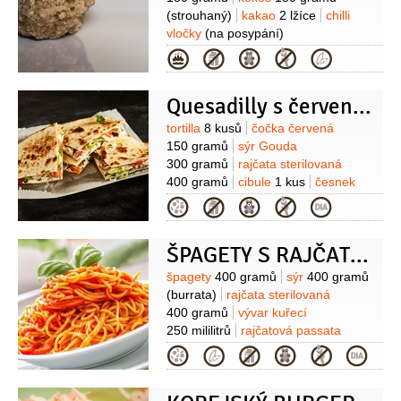
(strouhaný)
kakao
2 lžíce
chilli
vločky
(na posypání)
Kategorie
Quesadilly s červenou čočkou
Suroviny
tortilla
8 kusů
čočka červená
150 gramů
sýr Gouda
300 gramů
rajčata sterilovaná
400 gramů
cibule
1 kus
česnek
2 stroužky
kmín římský
1 lžíce
Kategorie
(drcený)
chilli vločky
1/2
lžičky
olej
olivový
2 lžíce
Dip:
avokádo
ŠPAGETY S RAJČATOVOU OMÁČKOU A BURRATOU
1 kus
petržel hladkolistá
1 hrst
česnek
2 stroužky
šťáva
Suroviny
špagety
400 gramů
sýr
400 gramů
limetková
(z 1 limetky)
olej olivový
(burrata)
rajčata sterilovaná
50 mililitrů
mandle
1 hrst
sůl
400 gramů
vývar kuřecí
250 mililitrů
rajčatová passata
100 gramů
cibule
1 kus
česnek
Kategorie
2 stroužky
chilli vločky
(podle
chuti)
olej olivový
2 lžíce