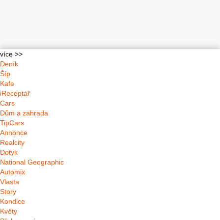
více >>
Deník
Šíp
Kafe
iReceptář
Cars
Dům a zahrada
TipCars
Annonce
Realcity
Dotyk
National Geographic
Automix
Vlasta
Story
Kondice
Květy