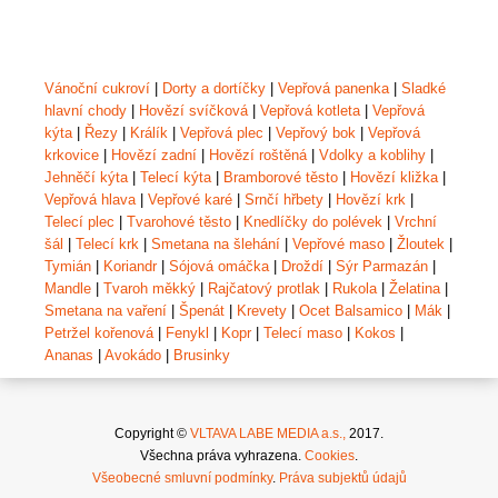
Vánoční cukroví
|
Dorty a dortíčky
|
Vepřová panenka
|
Sladké
hlavní chody
|
Hovězí svíčková
|
Vepřová kotleta
|
Vepřová
kýta
|
Řezy
|
Králík
|
Vepřová plec
|
Vepřový bok
|
Vepřová
krkovice
|
Hovězí zadní
|
Hovězí roštěná
|
Vdolky a koblihy
|
Jehněčí kýta
|
Telecí kýta
|
Bramborové těsto
|
Hovězí kližka
|
Vepřová hlava
|
Vepřové karé
|
Srnčí hřbety
|
Hovězí krk
|
Telecí plec
|
Tvarohové těsto
|
Knedlíčky do polévek
|
Vrchní
šál
|
Telecí krk
|
Smetana na šlehání
|
Vepřové maso
|
Žloutek
|
Tymián
|
Koriandr
|
Sójová omáčka
|
Droždí
|
Sýr Parmazán
|
Mandle
|
Tvaroh měkký
|
Rajčatový protlak
|
Rukola
|
Želatina
|
Smetana na vaření
|
Špenát
|
Krevety
|
Ocet Balsamico
|
Mák
|
Petržel kořenová
|
Fenykl
|
Kopr
|
Telecí maso
|
Kokos
|
Ananas
|
Avokádo
|
Brusinky
Copyright ©
VLTAVA LABE MEDIA a.s.,
2017.
Všechna práva vyhrazena.
Cookies
.
Všeobecné smluvní podmínky
.
Práva subjektů údajů