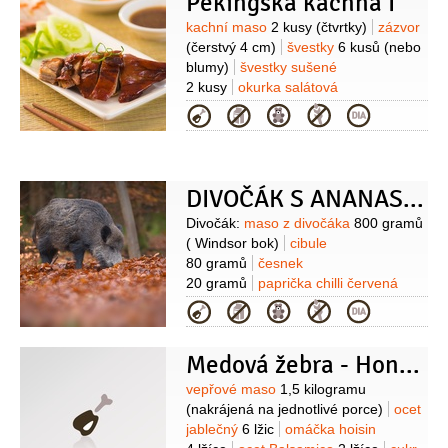
Pekingská kachna I
1 lžička
sádlo
2 lžíce
olej
(rostlinný
na potírání)
Nakládané okurky:
Suroviny
kachní maso
2 kusy
(čtvrtky)
zázvor
okurka salátová
1 kus
ocet rýžový
(čerstvý 4 cm)
švestky
6 kusů
(nebo
120 mililitrů
voda
220 mililitrů
blumy)
švestky sušené
(horká)
cukr krystal
6 lžic
sůl
2 kusy
okurka salátová
2 lžičky
K podávání:
omáčka
2 kusy
cibulka jarní
4 kusy
víno
Kategorie
hoisin
omáčka sriracha
cibulka
2 lžíce
(švestkové)
paprička chilli
jarní
červená
1 kus
sójová omáčka
1 lžíce
(tmavá)
DIVOČÁK S ANANASEM A PASTINÁKOVÝM PYRÉ
Suroviny
Divočák:
maso z divočáka
800 gramů
( Windsor bok)
cibule
80 gramů
česnek
20 gramů
paprička chilli červená
4 gramy
(Piri Piri)
šťáva
Kategorie
pomerančová
200 mililitrů
omáčka
hoisin
8 lžic
rybí omáčka
Medová žebra - Honey ribs
40 mililitrů
zázvor
20 gramů
(čerstvý)
cukr třtinový
4 gramy
Suroviny
vepřové maso
1,5 kilogramu
Topinambur:
topinambury
(nakrájená na jednotlivé porce)
ocet
200 gramů
mléko
jablečný
6 lžic
omáčka hoisin
400 mililitrů
tymián
8 gramů