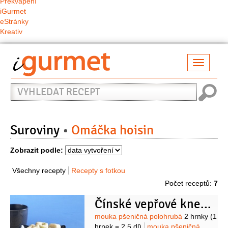
Překvapení
iGurmet
eStránky
Kreativ
Přepno
naviga
Vyhledat
recept
Suroviny
Omáčka hoisin
Zobrazit podle:
Všechny recepty
Recepty s fotkou
Počet receptů:
7
Čínské vepřové knedlíčky
Suroviny
mouka pšeničná polohrubá
2 hrnky
(1
hrnek = 2,5 dl)
mouka pšeničná