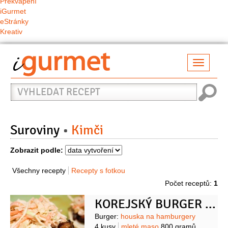
Překvapení
iGurmet
eStránky
Kreativ
Přepno
naviga
Vyhledat
recept
Suroviny
Kimči
Zobrazit podle:
Všechny recepty
Recepty s fotkou
Počet receptů:
1
KOREJSKÝ BURGER S KIMČI
Suroviny
Burger:
houska na hamburgery
4 kusy
mleté maso
800 gramů