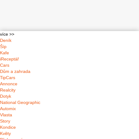
více >>
Deník
Šíp
Kafe
iReceptář
Cars
Dům a zahrada
TipCars
Annonce
Realcity
Dotyk
National Geographic
Automix
Vlasta
Story
Kondice
Květy