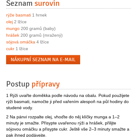
Seznam
surovin
rýže basmati
1 hrnek
olej
2 lžíce
mungo
200 gramů (baby)
hrášek
200 gramů (mražený)
sójová omáčka
4 lžíce
cukr
1 lžíce
NÁKUPNÍ SEZNAM NA E-MAIL
Postup
přípravy
1 Rýži uvařte doměkka podle návodu na obalu. Pokud použijete
rýži basmati, namočte ji před vařením alespoň na půl hodiny do
studené vody.
2 Na pánvi rozpalte olej, vhoďte do něj klíčky munga a 1–2
minuty je smažte. Přisypte uvařenou rýži a hrášek, přilijte
sójovou omáčku a přisypte cukr. Ještě vše 2–3 minuty smažte a
pak ihned podávejte.