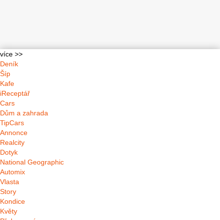
více >>
Deník
Šíp
Kafe
iReceptář
Cars
Dům a zahrada
TipCars
Annonce
Realcity
Dotyk
National Geographic
Automix
Vlasta
Story
Kondice
Květy