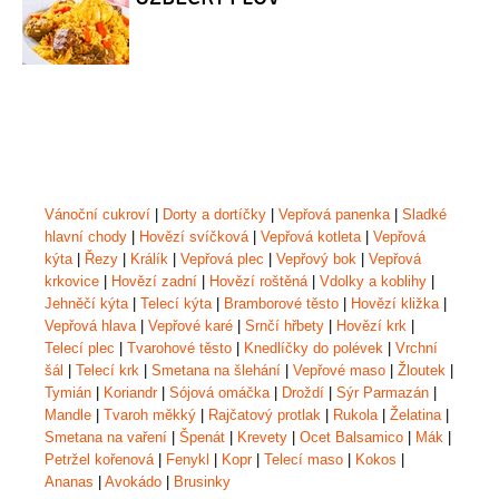
Vánoční cukroví
|
Dorty a dortíčky
|
Vepřová panenka
|
Sladké
hlavní chody
|
Hovězí svíčková
|
Vepřová kotleta
|
Vepřová
kýta
|
Řezy
|
Králík
|
Vepřová plec
|
Vepřový bok
|
Vepřová
krkovice
|
Hovězí zadní
|
Hovězí roštěná
|
Vdolky a koblihy
|
Jehněčí kýta
|
Telecí kýta
|
Bramborové těsto
|
Hovězí kližka
|
Vepřová hlava
|
Vepřové karé
|
Srnčí hřbety
|
Hovězí krk
|
Telecí plec
|
Tvarohové těsto
|
Knedlíčky do polévek
|
Vrchní
šál
|
Telecí krk
|
Smetana na šlehání
|
Vepřové maso
|
Žloutek
|
Tymián
|
Koriandr
|
Sójová omáčka
|
Droždí
|
Sýr Parmazán
|
Mandle
|
Tvaroh měkký
|
Rajčatový protlak
|
Rukola
|
Želatina
|
Smetana na vaření
|
Špenát
|
Krevety
|
Ocet Balsamico
|
Mák
|
Petržel kořenová
|
Fenykl
|
Kopr
|
Telecí maso
|
Kokos
|
Ananas
|
Avokádo
|
Brusinky