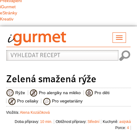
Překvapení
iGurmet
eStránky
Kreativ
Přepno
naviga
Vyhledat
recept
Zelená smažená rýže
Rýže
Pro alergiky na mléko
Pro děti
Pro celiaky
Pro vegetariány
Vložil/a:
Alena Kozáčiková
Doba přípravy:
10 min.
Obtížnost přípravy:
Střední
Kuchyně:
asijská
Porce:
4