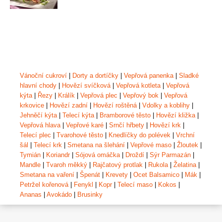
Vánoční cukroví
|
Dorty a dortíčky
|
Vepřová panenka
|
Sladké
hlavní chody
|
Hovězí svíčková
|
Vepřová kotleta
|
Vepřová
kýta
|
Řezy
|
Králík
|
Vepřová plec
|
Vepřový bok
|
Vepřová
krkovice
|
Hovězí zadní
|
Hovězí roštěná
|
Vdolky a koblihy
|
Jehněčí kýta
|
Telecí kýta
|
Bramborové těsto
|
Hovězí kližka
|
Vepřová hlava
|
Vepřové karé
|
Srnčí hřbety
|
Hovězí krk
|
Telecí plec
|
Tvarohové těsto
|
Knedlíčky do polévek
|
Vrchní
šál
|
Telecí krk
|
Smetana na šlehání
|
Vepřové maso
|
Žloutek
|
Tymián
|
Koriandr
|
Sójová omáčka
|
Droždí
|
Sýr Parmazán
|
Mandle
|
Tvaroh měkký
|
Rajčatový protlak
|
Rukola
|
Želatina
|
Smetana na vaření
|
Špenát
|
Krevety
|
Ocet Balsamico
|
Mák
|
Petržel kořenová
|
Fenykl
|
Kopr
|
Telecí maso
|
Kokos
|
Ananas
|
Avokádo
|
Brusinky