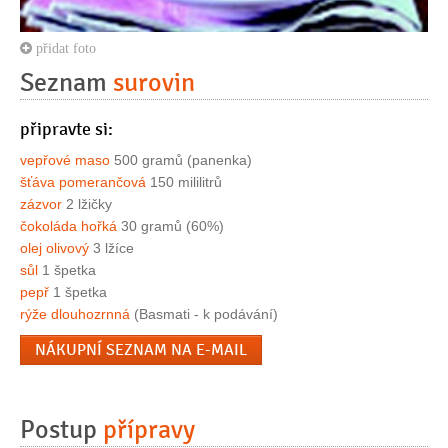
přidat foto
Seznam
surovin
připravte si:
vepřové maso
500 gramů (panenka)
šťáva pomerančová
150 mililitrů
zázvor
2 lžičky
čokoláda hořká
30 gramů (60%)
olej olivový
3 lžíce
sůl
1 špetka
pepř
1 špetka
rýže dlouhozrnná
(Basmati - k podávání)
NÁKUPNÍ SEZNAM NA E-MAIL
Postup
přípravy