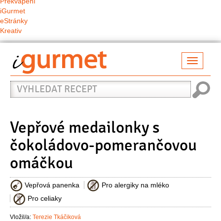
Překvapení
iGurmet
eStránky
Kreativ
Přepno
naviga
Vyhledat
recept
Vepřové medailonky s
čokoládovo-pomerančovou
omáčkou
Vepřová panenka
Pro alergiky na mléko
Pro celiaky
Vložil/a:
Terezie Tkáčiková