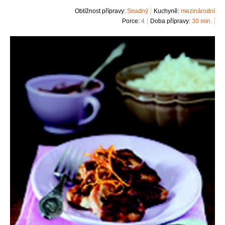
Obtížnost přípravy:
Snadný
Kuchyně:
mezinárodní
Porce:
4
Doba přípravy:
30 min.