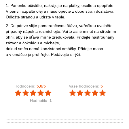
1. Panenku očistěte, nakrájejte na plátky, osolte a opepřete.
V pánvi rozpalte olej a maso opečte z obou stran dozlatova.
Odložte stranou a udržte v teple.
2. Do pánve vlijte pomerančovou šťávu, vařečkou uvolněte
případný nápek a rozmíchejte. Vařte asi 5 minut na středním
ohni, aby se šťáva mírně zredukovala. Přidejte nastrouhaný
zázvor a čokoládu a míchejte,
dokud směs nemá konzistenci omáčky. Přidejte maso
a v omáčce je prohřejte. Podávejte s rýží.
Hodnocení:
5,0
/5
Vaše hodnocení:
5
Hodnotilo:
1