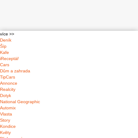
více >>
Deník
Šíp
Kafe
iReceptář
Cars
Dům a zahrada
TipCars
Annonce
Realcity
Dotyk
National Geographic
Automix
Vlasta
Story
Kondice
Květy