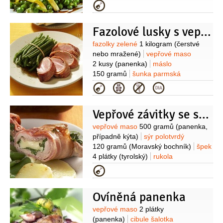
(čerstvý nebo mražený))
máslo
Kategorie
100 gramů
cibulka jarní
2 kusy
olej
2 lžíce
olej olivový
2 lžíce
(Extra
Fazolové lusky s vepřovou panenkou
Virgin)
šafrán
1/2
gramu
(mletý)
cukr
Suroviny
fazolky zelené
1 kilogram
(čerstvé
nebo mražené)
vepřové maso
2 kusy
(panenka)
máslo
150 gramů
šunka parmská
100 gramů
(nakrájená na tenké
Kategorie
plátky)
olej olivový
1 decilitr
oregano
(sušené (nebo
Vepřové závitky se sýrem a rukolou
majoránka))
pepř
(mletý)
sůl
Suroviny
vepřové maso
500 gramů
(panenka,
případně kýta)
sýr polotvrdý
120 gramů
(Moravský bochník)
špek
4 plátky
(tyrolský)
rukola
100 gramů
sůl
máslo
(na
Kategorie
vymazání)
bazalka
1 špetka
(čerstvá, na posypání)
Na doplnění:
Ovíněná panenka
brambory
600 gramů
(bez
slupky)
hrášek
500 gramů
(zelený
Suroviny
vepřové maso
2 plátky
nebo cukrový)
sýr Mozzarella
(panenka)
cibule šalotka