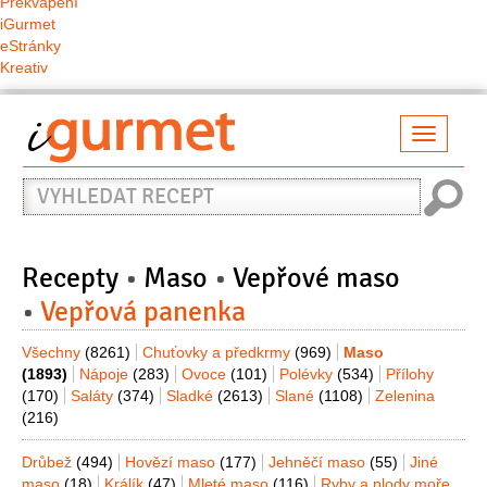
Překvapení
iGurmet
eStránky
Kreativ
Přepno
naviga
Vyhledat
recept
Recepty
Maso
Vepřové maso
Vepřová panenka
Všechny
(8261)
Chuťovky a předkrmy
(969)
Maso
(1893)
Nápoje
(283)
Ovoce
(101)
Polévky
(534)
Přílohy
(170)
Saláty
(374)
Sladké
(2613)
Slané
(1108)
Zelenina
(216)
Drůbež
(494)
Hovězí maso
(177)
Jehněčí maso
(55)
Jiné
maso
(18)
Králík
(47)
Mleté maso
(116)
Ryby a plody moře