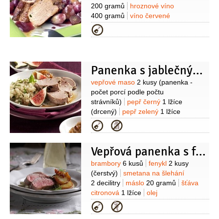
100 gramů
sýr krémový
80 gramů
200 gramů
hroznové víno
(Lučina)
smetana
4 lžíce
(30%)
sůl
400 gramů
víno červené
250 mililitrů
máslo
30 gramů
med
Kategorie
4 lžíce
cukr
1 lžíce
šťáva citronová
1 lžíce
moučka bramborová (škrob)
1 lžička
Panenka s jablečným čatní a kuskusem
Suroviny
vepřové maso
2 kusy
(panenka -
počet porcí podle počtu
strávníků)
pepř černý
1 lžíce
(drcený)
pepř zelený
1 lžíce
(nakládaný)
sůl
fíky
2 kusy
(na
Kategorie
ozdobení)
Na čatní:
jablka
500 gramů
cukr
250 gramů
ocet
Vepřová panenka s fenyklem
jablečný
2 decilitry
rozinky
150 gramů
cibule
1 kus
semínko
Suroviny
brambory
6 kusů
fenykl
2 kusy
hořčičné
2 lžičky
zázvor
1 lžička
(čerstvý)
smetana na šlehání
(čerstvý - strouhaný)
paprika chilli
2 decilitry
máslo
20 gramů
šťáva
1 kus
hřebíček
3 kusy
(celý)
Na
citronová
1 lžíce
olej
přílohu:
sůl
kuskus
1,5 hrnku
voda
olivový
pepř
sůl
vepřové maso
Kategorie
3 hrnky
cibule
1 kus
cibulka jarní
600 gramů
(panenka)