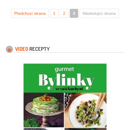
2 kusy
olej slunečnicový
2 lžíce
máta
4 kusy
Předchozí strana
1
2
3
Následující strana
VIDEO
RECEPTY