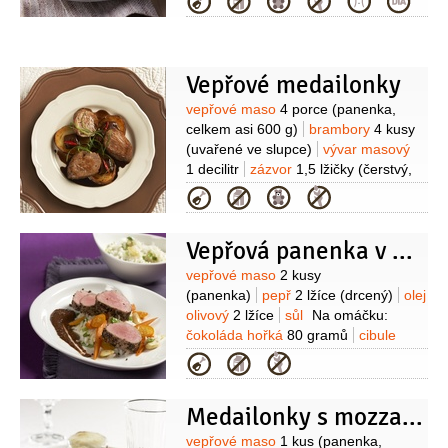
Kategorie
400 gramů
(vařená)
rajčata
2 kusy
(zralá)
rukola
1 hrst
koriandr
1 lžíce
(čerstvý, nakrájený)
cibulka jarní
1 kus
(zelená nať)
máta
Vepřové medailonky
6 lístků
šťáva limetková
2 lžíce
olej
Suroviny
vepřové maso
4 porce
(panenka,
olivový
1 lžíce
hořčice ostrá
1 lžička
celkem asi 600 g)
brambory
4 kusy
(uvařené ve slupce)
vývar masový
1 decilitr
zázvor
1,5 lžičky
(čerstvý,
nastrouhaný)
čokoláda hořká
Kategorie
1/2
balíčku
paprička chilli červená
(několik)
jíška
1 lžička
Vepřová panenka v koření
(instantní)
worcesterská
omáčka
olej
Suroviny
vepřové maso
2 kusy
(panenka)
pepř
2 lžíce
(drcený)
olej
olivový
2 lžíce
sůl
Na omáčku:
čokoláda hořká
80 gramů
cibule
1/2
kusu
hořčice celozrnná
Kategorie
2 lžíce
víno dezertní
1/3
decilitru
(sladké sherry)
olej olivový
Medailonky s mozzarellou a lilkem
1 lžíce
sůl
Na mrkev:
mrkev
500 gramů
(oloupaná)
šťáva
Suroviny
vepřové maso
1 kus
(panenka,