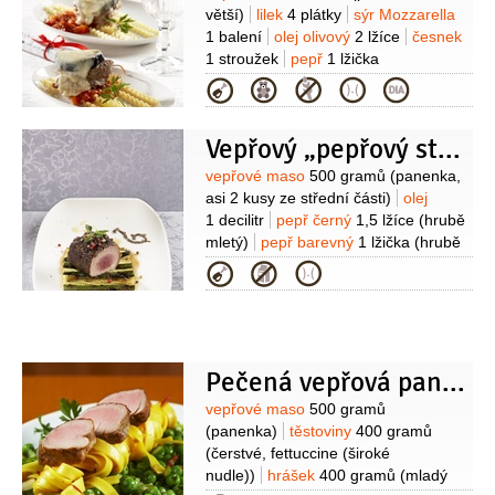
citronová
1 lžíce
olej
1 lžíce
cukr
větší)
lilek
4 plátky
sýr Mozzarella
1 lžička
muškátový květ
1 balení
olej olivový
2 lžíce
česnek
1/2
lžičky
šafrán
1 špetka
sůl
1 stroužek
pepř
1 lžička
1 špetka
(drcený)
sůl
Na omáčku:
rajčata
Kategorie
2 kusy
(velká)
paprika červená
1 kus
(střední)
cibule
1 kus
Vepřový „pepřový steak“
(střední)
vývar
2 decilitry
olej
olivový
2 lžíce
cukr
(podle
Suroviny
vepřové maso
500 gramů
(panenka,
chuti)
pepř
(drcený)
sůl
asi 2 kusy ze střední části)
olej
1 decilitr
pepř černý
1,5 lžíce
(hrubě
mletý)
pepř barevný
1 lžička
(hrubě
mletý)
sůl
pepř barevný
(celý, na
Kategorie
ozdobení)
Na medovou cuketu:
cuketa
2 kusy
(malá)
víno bílé
1 decilitr
med
4 lžíce
olej olivový
2 lžíce
sůl
Pečená vepřová panenka na pepři
Suroviny
vepřové maso
500 gramů
(panenka)
těstoviny
400 gramů
(čerstvé, fettuccine (široké
nudle))
hrášek
400 gramů
(mladý