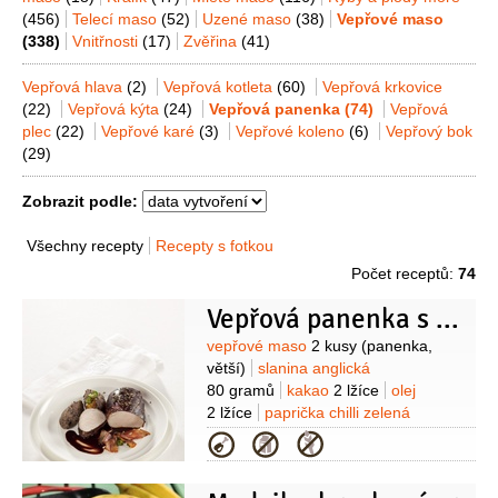
(456)
Telecí maso
(52)
Uzené maso
(38)
Vepřové maso
(338)
Vnitřnosti
(17)
Zvěřina
(41)
Vepřová hlava
(2)
Vepřová kotleta
(60)
Vepřová krkovice
(22)
Vepřová kýta
(24)
Vepřová panenka
(74)
Vepřová
plec
(22)
Vepřové karé
(3)
Vepřové koleno
(6)
Vepřový bok
(29)
Zobrazit podle:
Všechny recepty
Recepty s fotkou
Počet receptů:
74
Vepřová panenka s kakaovou omáčkou
Suroviny
vepřové maso
2 kusy
(panenka,
větší)
slanina anglická
80 gramů
kakao
2 lžíce
olej
2 lžíce
paprička chilli zelená
1 kus
koriandr
1 lžička
Kategorie
(drcený)
pepř
1 lžička
(drcený)
anýz
1 špetka
(drcený)
sůl
Na omáčku: