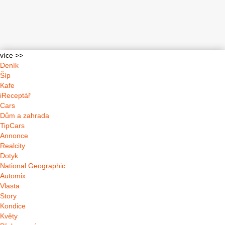
více >>
Deník
Šíp
Kafe
iReceptář
Cars
Dům a zahrada
TipCars
Annonce
Realcity
Dotyk
National Geographic
Automix
Vlasta
Story
Kondice
Květy