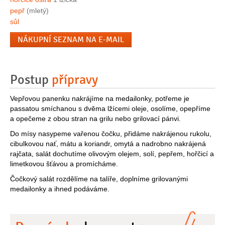
pepř
(mletý)
sůl
NÁKUPNÍ SEZNAM NA E-MAIL
Postup
přípravy
Vepřovou panenku nakrájíme na medailonky, potřeme je
passatou smíchanou s dvěma lžícemi oleje, osolíme, opepříme
a opečeme z obou stran na grilu nebo grilovací pánvi.
Do mísy nasypeme vařenou čočku, přidáme nakrájenou rukolu,
cibulkovou nať, mátu a koriandr, omytá a nadrobno nakrájená
rajčata, salát dochutíme olivovým olejem, solí, pepřem, hořčicí a
limetkovou šťávou a promícháme.
Čočkový salát rozdělíme na talíře, doplníme grilovanými
medailonky a ihned podáváme.