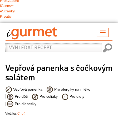
Překvapení
iGurmet
eStránky
Kreativ
Přepno
naviga
Vyhledat
recept
Vepřová panenka s čočkovým
salátem
Vepřová panenka
Pro alergiky na mléko
Pro děti
Pro celiaky
Pro diety
Pro diabetiky
Vložil/a:
Chuť