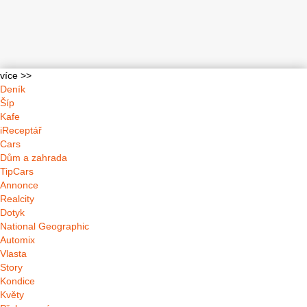
více >>
Deník
Šíp
Kafe
iReceptář
Cars
Dům a zahrada
TipCars
Annonce
Realcity
Dotyk
National Geographic
Automix
Vlasta
Story
Kondice
Květy