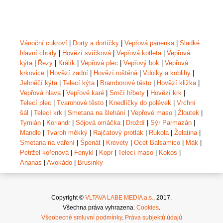
Vánoční cukroví
|
Dorty a dortíčky
|
Vepřová panenka
|
Sladké
hlavní chody
|
Hovězí svíčková
|
Vepřová kotleta
|
Vepřová
kýta
|
Řezy
|
Králík
|
Vepřová plec
|
Vepřový bok
|
Vepřová
krkovice
|
Hovězí zadní
|
Hovězí roštěná
|
Vdolky a koblihy
|
Jehněčí kýta
|
Telecí kýta
|
Bramborové těsto
|
Hovězí kližka
|
Vepřová hlava
|
Vepřové karé
|
Srnčí hřbety
|
Hovězí krk
|
Telecí plec
|
Tvarohové těsto
|
Knedlíčky do polévek
|
Vrchní
šál
|
Telecí krk
|
Smetana na šlehání
|
Vepřové maso
|
Žloutek
|
Tymián
|
Koriandr
|
Sójová omáčka
|
Droždí
|
Sýr Parmazán
|
Mandle
|
Tvaroh měkký
|
Rajčatový protlak
|
Rukola
|
Želatina
|
Smetana na vaření
|
Špenát
|
Krevety
|
Ocet Balsamico
|
Mák
|
Petržel kořenová
|
Fenykl
|
Kopr
|
Telecí maso
|
Kokos
|
Ananas
|
Avokádo
|
Brusinky
Copyright ©
VLTAVA LABE MEDIA a.s.,
2017.
Všechna práva vyhrazena.
Cookies
.
Všeobecné smluvní podmínky
.
Práva subjektů údajů