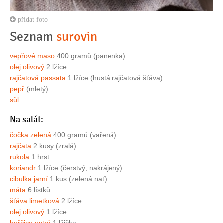
přidat foto
Seznam
surovin
vepřové maso
400 gramů (panenka)
olej olivový
2 lžíce
rajčatová passata
1 lžíce (hustá rajčatová šťáva)
pepř
(mletý)
sůl
Na salát:
čočka zelená
400 gramů (vařená)
rajčata
2 kusy (zralá)
rukola
1 hrst
koriandr
1 lžíce (čerstvý, nakrájený)
cibulka jarní
1 kus (zelená nať)
máta
6 lístků
šťáva limetková
2 lžíce
olej olivový
1 lžíce
hořčice ostrá
1 lžička