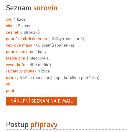
Seznam
surovin
olej
4 lžíce
cibule
2 kusy
česnek
8 stroužků
paprička chilli červená
2 lžičky (nasekané)
vepřové maso
400 gramů (panenka)
paprika zelená
2 kusy
fazole bílé
1 plechovka
vývar kuřecí
400 mililitrů
rajčatový protlak
4 lžíce
bylinky
4 lžíce (nasekaný kopr, kerblík a petrželka)
sůl
pepř
NÁKUPNÍ SEZNAM NA E-MAIL
Postup
přípravy