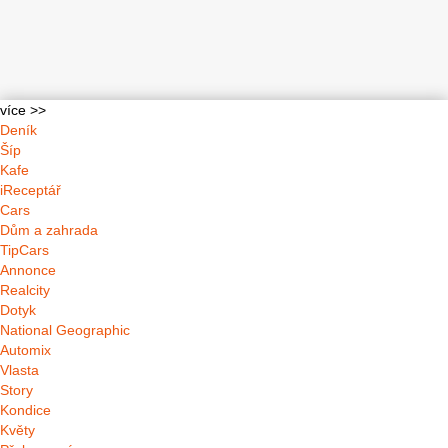
více >>
Deník
Šíp
Kafe
iReceptář
Cars
Dům a zahrada
TipCars
Annonce
Realcity
Dotyk
National Geographic
Automix
Vlasta
Story
Kondice
Květy