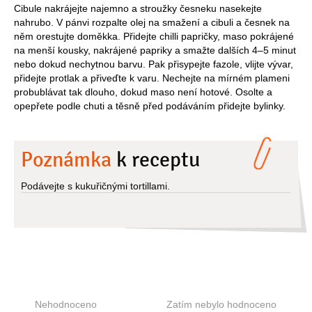
Cibule nakrájejte najemno a stroužky česneku nasekejte
nahrubo. V pánvi rozpalte olej na smažení a cibuli a česnek na
něm orestujte doměkka. Přidejte chilli papričky, maso pokrájené
na menší kousky, nakrájené papriky a smažte dalších 4–5 minut
nebo dokud nechytnou barvu. Pak přisypejte fazole, vlijte vývar,
přidejte protlak a přiveďte k varu. Nechejte na mírném plameni
probublávat tak dlouho, dokud maso není hotové. Osolte a
opepřete podle chuti a těsně před podáváním přidejte bylinky.
Poznámka
k receptu
Podávejte s kukuřičnými tortillami.
Nehodnoceno
Zatím nebylo hodnoceno