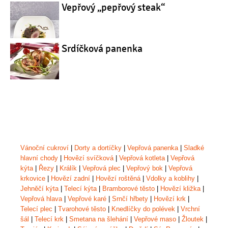
Vepřový „pepřový steak“
Srdíčková panenka
Vánoční cukroví
|
Dorty a dortíčky
|
Vepřová panenka
|
Sladké
hlavní chody
|
Hovězí svíčková
|
Vepřová kotleta
|
Vepřová
kýta
|
Řezy
|
Králík
|
Vepřová plec
|
Vepřový bok
|
Vepřová
krkovice
|
Hovězí zadní
|
Hovězí roštěná
|
Vdolky a koblihy
|
Jehněčí kýta
|
Telecí kýta
|
Bramborové těsto
|
Hovězí kližka
|
Vepřová hlava
|
Vepřové karé
|
Srnčí hřbety
|
Hovězí krk
|
Telecí plec
|
Tvarohové těsto
|
Knedlíčky do polévek
|
Vrchní
šál
|
Telecí krk
|
Smetana na šlehání
|
Vepřové maso
|
Žloutek
|