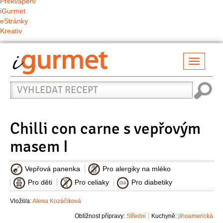
Překvapení
iGurmet
eStránky
Kreativ
Přepno
naviga
Vyhledat
recept
Chilli con carne s vepřovým
masem I
Vepřová panenka
Pro alergiky na mléko
Pro děti
Pro celiaky
Pro diabetiky
Vložil/a:
Alena Kozáčiková
Obtížnost přípravy:
Střední
Kuchyně:
jihoamerická