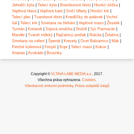
Jehněčí kýta
|
Telecí kýta
|
Bramborové těsto
|
Hovězí kližka
|
Vepřová hlava
|
Vepřové karé
|
Srnčí hřbety
|
Hovězí krk
|
Telecí plec
|
Tvarohové těsto
|
Knedlíčky do polévek
|
Vrchní
šál
|
Telecí krk
|
Smetana na šlehání
|
Vepřové maso
|
Žloutek
|
Tymián
|
Koriandr
|
Sójová omáčka
|
Droždí
|
Sýr Parmazán
|
Mandle
|
Tvaroh měkký
|
Rajčatový protlak
|
Rukola
|
Želatina
|
Smetana na vaření
|
Špenát
|
Krevety
|
Ocet Balsamico
|
Mák
|
Petržel kořenová
|
Fenykl
|
Kopr
|
Telecí maso
|
Kokos
|
Ananas
|
Avokádo
|
Brusinky
Copyright ©
VLTAVA LABE MEDIA a.s.,
2017.
Všechna práva vyhrazena.
Cookies
.
Všeobecné smluvní podmínky
.
Práva subjektů údajů