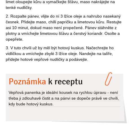
limet oloupejte kůru a vymačkejte šťávu, maso nakrájejte na
tenké nudličky.
2. Rozpalte pánev, vlijte do ní 3 lžíce oleje a nahrubo nasekaný
česnek. Přidejte maso, chilli papričku a limetovou kůru. Restujte
asi 10 minut, dokud maso není propečené. Pánev stáhněte z
plotny a vmíchejte limetovou šťávu a čerstvý koriandr. Osolte a
opepřete.
3. V tuto chvíli už by měl být hotový kuskus. Načechrejte ho
vidličkou a vmíchejte zbylé 3 lžíce oleje. Nandejte na talíře,
přidejte hotové vepřové nudličky a podávejte.
Poznámka
k receptu
Vepřová panenka je ideální kousek na rychlou úpravu - není
třeba ji zdlouhavě čistit a na pánvi se dopeče právě ve chvíli,
kdy bude hotový kuskus.