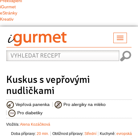
Překvapení
iGurmet
eStránky
Kreativ
Přepno
naviga
Vyhledat
recept
Kuskus s vepřovými
nudličkami
Vepřová panenka
Pro alergiky na mléko
Pro diabetiky
Vložil/a:
Alena Kozáčiková
Doba přípravy:
20 min.
Obtížnost přípravy:
Střední
Kuchyně:
evropská