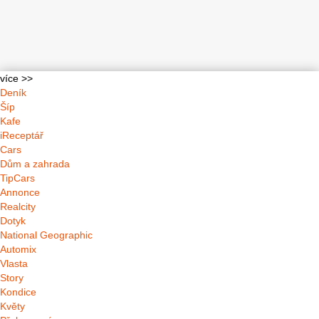
více >>
Deník
Šíp
Kafe
iReceptář
Cars
Dům a zahrada
TipCars
Annonce
Realcity
Dotyk
National Geographic
Automix
Vlasta
Story
Kondice
Květy