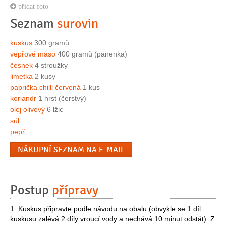
přidat foto
Seznam
surovin
kuskus
300 gramů
vepřové maso
400 gramů (panenka)
česnek
4 stroužky
limetka
2 kusy
paprička chilli červená
1 kus
koriandr
1 hrst (čerstvý)
olej olivový
6 lžic
sůl
pepř
NÁKUPNÍ SEZNAM NA E-MAIL
Postup
přípravy
1. Kuskus připravte podle návodu na obalu (obvykle se 1 díl
kuskusu zalévá 2 díly vroucí vody a nechává 10 minut odstát). Z