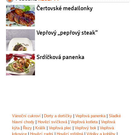
Čertovské medailonky
Vepřový „pepřový steak“
Srdíčková panenka
Vánoční cukroví
|
Dorty a dortíčky
|
Vepřová panenka
|
Sladké
hlavní chody
|
Hovězí svíčková
|
Vepřová kotleta
|
Vepřová
kýta
|
Řezy
|
Králík
|
Vepřová plec
|
Vepřový bok
|
Vepřová
krkovice
|
Hovězí zadní
|
Hovězí roštěná
|
Vdolky a koblihy
|