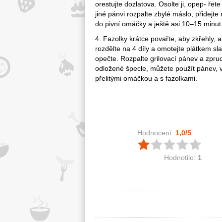
orestujte dozlatova. Osolte ji, opep- řete
jiné pánvi rozpalte zbylé máslo, přidejte
do pivní omáčky a ještě asi 10–15 minut 
4. Fazolky krátce povařte, aby zkřehly, a
rozdělte na 4 díly a omotejte plátkem sl
opečte. Rozpalte grilovací pánev a zpru
odložené špecle, můžete použít pánev, ve
přelitými omáčkou a s fazolkami.
Hodnocení:
1,0
/5
Hodnotilo:
1