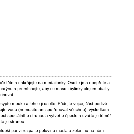
stěte a nakrájejte na medailonky. Osolte je a opepřete a
zmarýnu a promíchejte, aby se maso i bylinky olejem obalily.
rinovat.
ypte mouku a lehce ji osolte. Přidejte vejce, část perlivé
vejte vodu (nemusíte ani spotřebovat všechnu), výsledkem
mocí speciálního struhadla vytvořte špecle a uvařte je téměř
e je stranou.
 hlubší pánvi rozpalte polovinu másla a zeleninu na něm