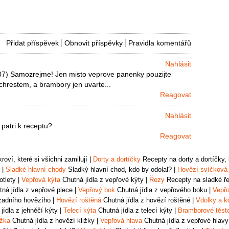
Přidat příspěvek
Obnovit příspěvky
Pravidla komentářů
Nahlásit
07) Samozrejme! Jen misto veprove panenky pouzijte
chrestem, a brambory jen uvarte...
Reagovat
Nahlásit
patri k receptu?
Reagovat
oví, které si všichni zamilují
|
Dorty a dortíčky
Recepty na dorty a dortíčky, k
|
Sladké hlavní chody
Sladký hlavní chod, kdo by odolal?
|
Hovězí svíčková
otlety
|
Vepřová kýta
Chutná jídla z vepřové kýty
|
Řezy
Recepty na sladké řez
ná jídla z vepřové plece
|
Vepřový bok
Chutná jídla z vepřového boku
|
Vepřo
zadního hovězího
|
Hovězí roštěná
Chutná jídla z hovězí roštěné
|
Vdolky a k
jídla z jehněčí kýty
|
Telecí kýta
Chutná jídla z telecí kýty
|
Bramborové těst
ižka
Chutná jídla z hovězí kližky
|
Vepřová hlava
Chutná jídla z vepřové hlavy