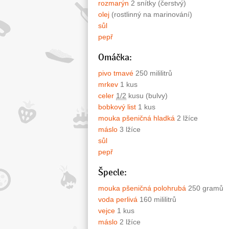
rozmarýn
2 snítky (čerstvý)
olej
(rostlinný na marinování)
sůl
pepř
Omáčka:
pivo tmavé
250 mililitrů
mrkev
1 kus
celer
1/2
kusu (bulvy)
bobkový list
1 kus
mouka pšeničná hladká
2 lžíce
máslo
3 lžíce
sůl
pepř
Špecle:
mouka pšeničná polohrubá
250 gramů
voda perlivá
160 mililitrů
vejce
1 kus
máslo
2 lžíce