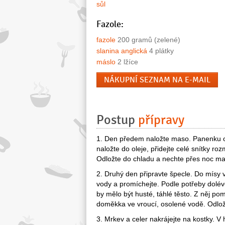
sůl
Fazole:
fazole
200 gramů (zelené)
slanina anglická
4 plátky
máslo
2 lžíce
NÁKUPNÍ SEZNAM NA E-MAIL
Postup
přípravy
1. Den předem naložte maso. Panenku oči
naložte do oleje, přidejte celé snítky ro
Odložte do chladu a nechte přes noc ma
2. Druhý den připravte špecle. Do mísy vs
vody a promíchejte. Podle potřeby dolé
by mělo být husté, táhlé těsto. Z něj po
doměkka ve vroucí, osolené vodě. Odložt
3. Mrkev a celer nakrájejte na kostky. V