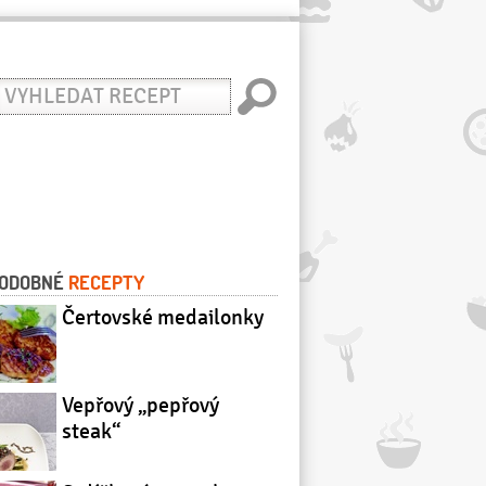
yhledat
ecept
ODOBNÉ
RECEPTY
Čertovské medailonky
Vepřový „pepřový
steak“