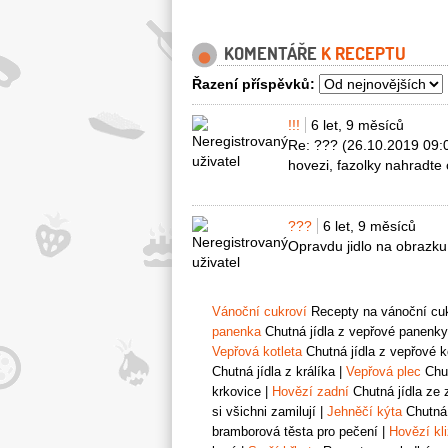
KOMENTÁŘE
K RECEPTU
Řazení příspěvků:
!!!
6 let, 9 měsíců
Re: ??? (26.10.2019 09:
hovezi, fazolky nahradte 
???
6 let, 9 měsíců
Opravdu jidlo na obrazku 
Vánoční cukroví
Recepty na vánoční cukr
panenka
Chutná jídla z vepřové panenky
Vepřová kotleta
Chutná jídla z vepřové k
Chutná jídla z králíka
|
Vepřová plec
Chut
krkovice
|
Hovězí zadní
Chutná jídla ze 
si všichni zamilují
|
Jehněčí kýta
Chutná 
bramborová těsta pro pečení
|
Hovězí kl