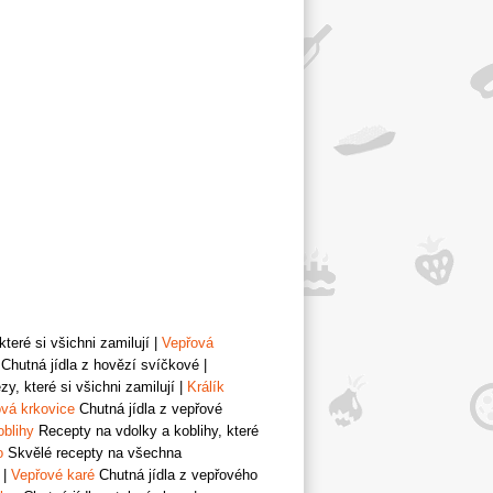
teré si všichni zamilují
|
Vepřová
Chutná jídla z hovězí svíčkové
|
y, které si všichni zamilují
|
Králík
vá krkovice
Chutná jídla z vepřové
oblihy
Recepty na vdolky a koblihy, které
o
Skvělé recepty na všechna
|
Vepřové karé
Chutná jídla z vepřového