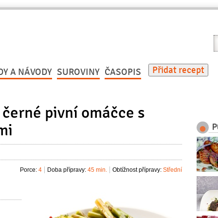
V
r
Přidat recept
DY A NÁVODY
SUROVINY
ČASOPIS
černé pivní omáčce s
mi
P
Porce:
4
Doba přípravy:
45 min.
Obtížnost přípravy:
Střední