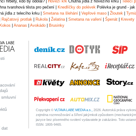
čí hřbety, kdo by odolal?
|
Hovězí krk
Chutná jídla z hovězího krku
|
Telecí p
na tvarohová těsta pro pečení
|
Knedlíčky do polévek
Polévka je grund - jak
á jídla z telecího krku
|
Smetana na šlehání
|
Vepřové maso
|
Žloutek
|
Tymi
|
Rajčatový protlak
|
Rukola
|
Želatina
|
Smetana na vaření
|
Špenát
|
Krevety
Kokos
|
Ananas
|
Avokádo
|
Brusinky
sti
racování
dajů
 smluvní
ektů
Copyright ©
VLTAVA LABE MEDIA a.s.,
2026. Autorská práva vykonáv
zejména rozmnožování a šíření jakýmkoli způsobem (mechanickým 
jazyce bez písemného svolení vydavatele je zakázáno. Toto ustanove
ISSN: 1805-9465.
 dat