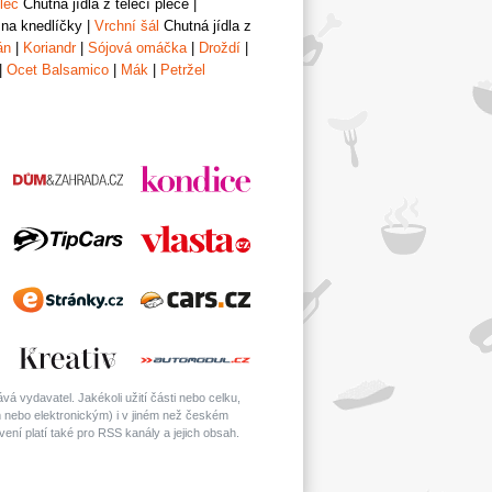
lec
Chutná jídla z telecí plece
|
 na knedlíčky
|
Vrchní šál
Chutná jídla z
án
|
Koriandr
|
Sójová omáčka
|
Droždí
|
|
Ocet Balsamico
|
Mák
|
Petržel
á vydavatel. Jakékoli užití části nebo celku,
nebo elektronickým) i v jiném než českém
ní platí také pro RSS kanály a jejich obsah.