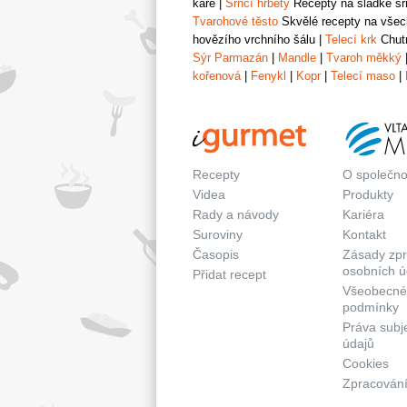
karé
|
Srnčí hřbety
Recepty na sladké srn
Tvarohové těsto
Skvělé recepty na všech
hovězího vrchního šálu
|
Telecí krk
Chutn
Sýr Parmazán
|
Mandle
|
Tvaroh měkký
kořenová
|
Fenykl
|
Kopr
|
Telecí maso
|
Recepty
O společno
Videa
Produkty
Rady a návody
Kariéra
Suroviny
Kontakt
Časopis
Zásady zp
osobních ú
Přidat recept
Všeobecné
podmínky
Práva subj
údajů
Cookies
Zpracování