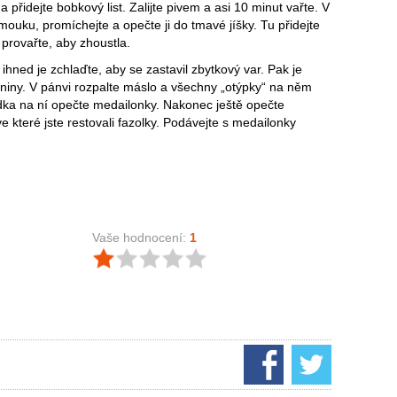
 a přidejte bobkový list. Zalijte pivem a asi 10 minut vařte. V
 mouku, promíchejte a opečte ji do tmavé jíšky. Tu přidejte
provařte, aby zhoustla.
 ihned je zchlaďte, aby se zastavil zbytkový var. Pak je
aniny. V pánvi rozpalte máslo a všechny „otýpky“ na něm
dka na ní opečte medailonky. Nakonec ještě opečte
 které jste restovali fazolky. Podávejte s medailonky
Vaše hodnocení:
1