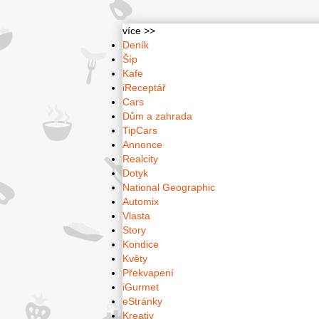
více >>
Deník
Šíp
Kafe
iReceptář
Cars
Dům a zahrada
TipCars
Annonce
Realcity
Dotyk
National Geographic
Automix
Vlasta
Story
Kondice
Květy
Překvapení
iGurmet
eStránky
Kreativ