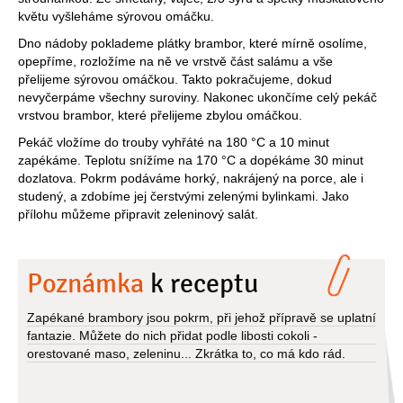
květu vyšleháme sýrovou omáčku.
Dno nádoby poklademe plátky brambor, které mírně osolíme,
opepříme, rozložíme na ně ve vrstvě část salámu a vše
přelijeme sýrovou omáčkou. Takto pokračujeme, dokud
nevyčerpáme všechny suroviny. Nakonec ukončíme celý pekáč
vrstvou brambor, které přelijeme zbylou omáčkou.
Pekáč vložíme do trouby vyhřáté na 180 °C a 10 minut
zapékáme. Teplotu snížíme na 170 °C a dopékáme 30 minut
dozlatova. Pokrm podáváme horký, nakrájený na porce, ale i
studený, a zdobíme jej čerstvými zelenými bylinkami. Jako
přílohu můžeme připravit zeleninový salát.
Poznámka
k receptu
Zapékané brambory jsou pokrm, při jehož přípravě se uplatní
fantazie. Můžete do nich přidat podle libosti cokoli -
orestované maso, zeleninu... Zkrátka to, co má kdo rád.