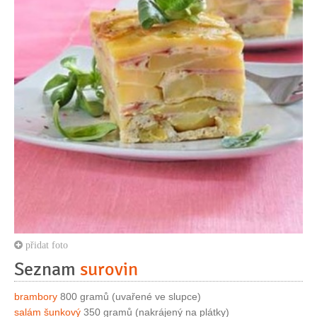
přidat foto
Seznam
surovin
brambory
800 gramů (uvařené ve slupce)
salám šunkový
350 gramů (nakrájený na plátky)