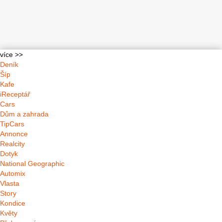
více >>
Deník
Šíp
Kafe
iReceptář
Cars
Dům a zahrada
TipCars
Annonce
Realcity
Dotyk
National Geographic
Automix
Vlasta
Story
Kondice
Květy