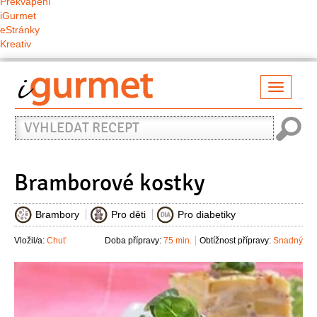
Překvapení
iGurmet
eStránky
Kreativ
Přepno
naviga
Vyhledat
recept
Bramborové kostky
Brambory
Pro děti
Pro diabetiky
Vložil/a:
Chuť
Doba přípravy:
75 min.
Obtížnost přípravy:
Snadný