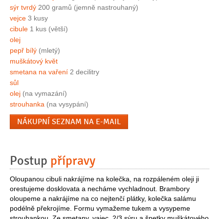
sýr tvrdý
200 gramů (jemně nastrouhaný)
vejce
3 kusy
cibule
1 kus (větší)
olej
pepř bílý
(mletý)
muškátový květ
smetana na vaření
2 decilitry
sůl
olej
(na vymazání)
strouhanka
(na vysypání)
NÁKUPNÍ SEZNAM NA E-MAIL
Postup
přípravy
Oloupanou cibuli nakrájíme na kolečka, na rozpáleném oleji ji
orestujeme dosklovata a necháme vychladnout. Brambory
oloupeme a nakrájíme na co nejtenčí plátky, kolečka salámu
podélně překrojíme. Formu vymažeme tukem a vysypeme
strouhankou. Ze smetany, vajec, 2/3 sýru a špetky muškátového