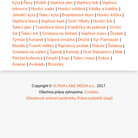
kýta
|
Řezy
|
Králík
|
Vepřová plec
|
Vepřový bok
|
Vepřová
krkovice
|
Hovězí zadní
|
Hovězí roštěná
|
Vdolky a koblihy
|
Jehněčí kýta
|
Telecí kýta
|
Bramborové těsto
|
Hovězí kližka
|
Vepřová hlava
|
Vepřové karé
|
Srnčí hřbety
|
Hovězí krk
|
Telecí plec
|
Tvarohové těsto
|
Knedlíčky do polévek
|
Vrchní
šál
|
Telecí krk
|
Smetana na šlehání
|
Vepřové maso
|
Žloutek
|
Tymián
|
Koriandr
|
Sójová omáčka
|
Droždí
|
Sýr Parmazán
|
Mandle
|
Tvaroh měkký
|
Rajčatový protlak
|
Rukola
|
Želatina
|
Smetana na vaření
|
Špenát
|
Krevety
|
Ocet Balsamico
|
Mák
|
Petržel kořenová
|
Fenykl
|
Kopr
|
Telecí maso
|
Kokos
|
Ananas
|
Avokádo
|
Brusinky
Copyright ©
VLTAVA LABE MEDIA a.s.,
2017.
Všechna práva vyhrazena.
Cookies
.
Všeobecné smluvní podmínky
.
Práva subjektů údajů