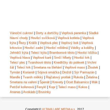
Vánoční cukroví
|
Dorty a dortíčky
|
Vepřová panenka
|
Sladké
hlavní chody
|
Hovězí svíčková
|
Vepřová kotleta
|
Vepřová
kýta
|
Řezy
|
Králík
|
Vepřová plec
|
Vepřový bok
|
Vepřová
krkovice
|
Hovězí zadní
|
Hovězí roštěná
|
Vdolky a koblihy
|
Jehněčí kýta
|
Telecí kýta
|
Bramborové těsto
|
Hovězí kližka
|
Vepřová hlava
|
Vepřové karé
|
Srnčí hřbety
|
Hovězí krk
|
Telecí plec
|
Tvarohové těsto
|
Knedlíčky do polévek
|
Vrchní
šál
|
Telecí krk
|
Smetana na šlehání
|
Vepřové maso
|
Žloutek
|
Tymián
|
Koriandr
|
Sójová omáčka
|
Droždí
|
Sýr Parmazán
|
Mandle
|
Tvaroh měkký
|
Rajčatový protlak
|
Rukola
|
Želatina
|
Smetana na vaření
|
Špenát
|
Krevety
|
Ocet Balsamico
|
Mák
|
Petržel kořenová
|
Fenykl
|
Kopr
|
Telecí maso
|
Kokos
|
Ananas
|
Avokádo
|
Brusinky
Copyright ©
VLTAVA LABE MEDIA a.s.,
2017.