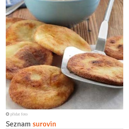
přidat foto
Seznam
surovin