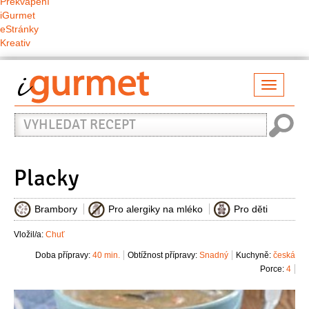
Překvapení
iGurmet
eStránky
Kreativ
Přepno
naviga
Vyhledat
recept
Placky
Brambory
Pro alergiky na mléko
Pro děti
Vložil/a:
Chuť
Doba přípravy:
40 min.
Obtížnost přípravy:
Snadný
Kuchyně:
česká
Porce:
4