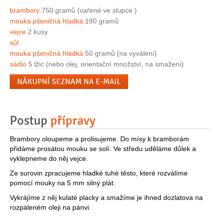
brambory
750 gramů (vařené ve slupce )
mouka pšeničná hladká
180 gramů
vejce
2 kusy
sůl
mouka pšeničná hladká
50 gramů (na vyválení)
sádlo
5 lžic (nebo olej, orientační množství, na smažení)
NÁKUPNÍ SEZNAM NA E-MAIL
Postup
přípravy
Brambory oloupeme a prolisujeme. Do mísy k bramborám
přidáme prosátou mouku se solí. Ve středu uděláme důlek a
vyklepneme do něj vejce.
Ze surovin zpracujeme hladké tuhé těsto, které rozválíme
pomocí mouky na 5 mm silný plát.
Vykrájíme z něj kulaté placky a smažíme je ihned dozlatova na
rozpáleném oleji na pánvi.