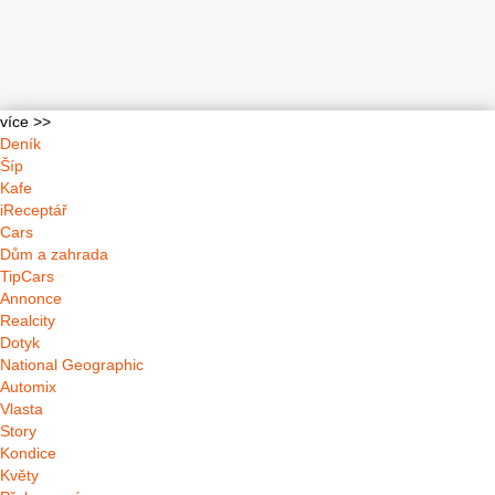
více >>
Deník
Šíp
Kafe
iReceptář
Cars
Dům a zahrada
TipCars
Annonce
Realcity
Dotyk
National Geographic
Automix
Vlasta
Story
Kondice
Květy