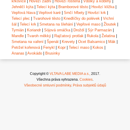
krkovice
|
Hovězí zadní
|
Hovězí roštěná
|
Vdolky a koblihy
|
Jehněčí kýta
|
Telecí kýta
|
Bramborové těsto
|
Hovězí kližka
|
Vepřová hlava
|
Vepřové karé
|
Srnčí hřbety
|
Hovězí krk
|
Telecí plec
|
Tvarohové těsto
|
Knedlíčky do polévek
|
Vrchní
šál
|
Telecí krk
|
Smetana na šlehání
|
Vepřové maso
|
Žloutek
|
Tymián
|
Koriandr
|
Sójová omáčka
|
Droždí
|
Sýr Parmazán
|
Mandle
|
Tvaroh měkký
|
Rajčatový protlak
|
Rukola
|
Želatina
|
Smetana na vaření
|
Špenát
|
Krevety
|
Ocet Balsamico
|
Mák
|
Petržel kořenová
|
Fenykl
|
Kopr
|
Telecí maso
|
Kokos
|
Ananas
|
Avokádo
|
Brusinky
Copyright ©
VLTAVA LABE MEDIA a.s.,
2017.
Všechna práva vyhrazena.
Cookies
.
Všeobecné smluvní podmínky
.
Práva subjektů údajů