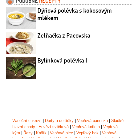
PODOBNÉ
RECEPTY
Dýňová polévka s kokosovým
mlékem
Zelňačka z Pacovska
Bylinková polévka I
Vánoční cukroví
|
Dorty a dortíčky
|
Vepřová panenka
|
Sladké
hlavní chody
|
Hovězí svíčková
|
Vepřová kotleta
|
Vepřová
kýta
|
Řezy
|
Králík
|
Vepřová plec
|
Vepřový bok
|
Vepřová