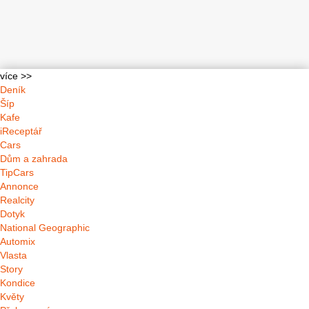
více >>
Deník
Šíp
Kafe
iReceptář
Cars
Dům a zahrada
TipCars
Annonce
Realcity
Dotyk
National Geographic
Automix
Vlasta
Story
Kondice
Květy