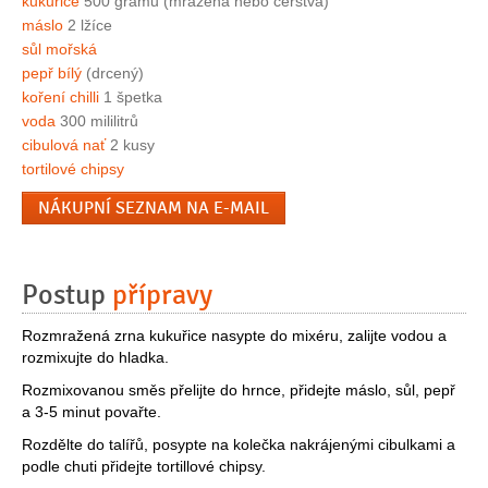
kukuřice
500 gramů (mražená nebo čerstvá)
máslo
2 lžíce
sůl mořská
pepř bílý
(drcený)
koření chilli
1 špetka
voda
300 mililitrů
cibulová nať
2 kusy
tortilové chipsy
NÁKUPNÍ SEZNAM NA E-MAIL
Postup
přípravy
Rozmražená zrna kukuřice nasypte do mixéru, zalijte vodou a
rozmixujte do hladka.
Rozmixovanou směs přelijte do hrnce, přidejte máslo, sůl, pepř
a 3-5 minut povařte.
Rozdělte do talířů, posypte na kolečka nakrájenými cibulkami a
podle chuti přidejte tortillové chipsy.