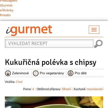
Překvapení
iGurmet
eStránky
Kreativ
Přepno
naviga
Vyhledat
recept
Kukuřičná polévka s chipsy
Zeleninové
Pro vegetariány
Pro děti
Vložil/a:
Chuť
Porce:
4
Obtížnost přípravy:
Střední
Kuchyně:
mezinárodní