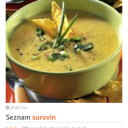
přidat foto
Seznam
surovin