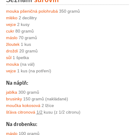
mouka pšeničná polohrubá
350 gramů
mléko
2 decilitry
vejce
2 kusy
cukr
80 gramů
máslo
70 gramů
žloutek
1 kus
droždí
20 gramů
sůl
1 špetka
mouka
(na vál)
vejce
1 kus (na potření)
Na náplň:
jablka
300 gramů
brusinky
150 gramů (nakládané)
moučka kokosová
2 lžíce
šťáva citronová
1/2
kusu (z 1/2 citronu)
Na drobenku:
máslo
100 gramů