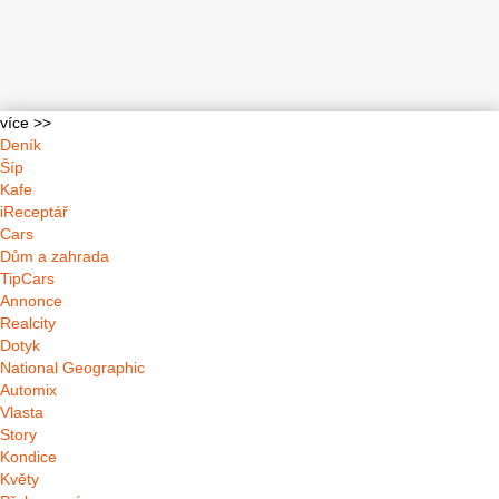
více >>
Deník
Šíp
Kafe
iReceptář
Cars
Dům a zahrada
TipCars
Annonce
Realcity
Dotyk
National Geographic
Automix
Vlasta
Story
Kondice
Květy