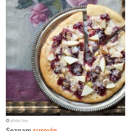
přidat foto
Seznam
surovin