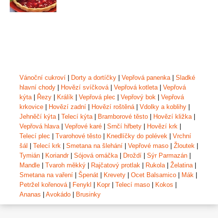
Vánoční cukroví
|
Dorty a dortíčky
|
Vepřová panenka
|
Sladké
hlavní chody
|
Hovězí svíčková
|
Vepřová kotleta
|
Vepřová
kýta
|
Řezy
|
Králík
|
Vepřová plec
|
Vepřový bok
|
Vepřová
krkovice
|
Hovězí zadní
|
Hovězí roštěná
|
Vdolky a koblihy
|
Jehněčí kýta
|
Telecí kýta
|
Bramborové těsto
|
Hovězí kližka
|
Vepřová hlava
|
Vepřové karé
|
Srnčí hřbety
|
Hovězí krk
|
Telecí plec
|
Tvarohové těsto
|
Knedlíčky do polévek
|
Vrchní
šál
|
Telecí krk
|
Smetana na šlehání
|
Vepřové maso
|
Žloutek
|
Tymián
|
Koriandr
|
Sójová omáčka
|
Droždí
|
Sýr Parmazán
|
Mandle
|
Tvaroh měkký
|
Rajčatový protlak
|
Rukola
|
Želatina
|
Smetana na vaření
|
Špenát
|
Krevety
|
Ocet Balsamico
|
Mák
|
Petržel kořenová
|
Fenykl
|
Kopr
|
Telecí maso
|
Kokos
|
Ananas
|
Avokádo
|
Brusinky