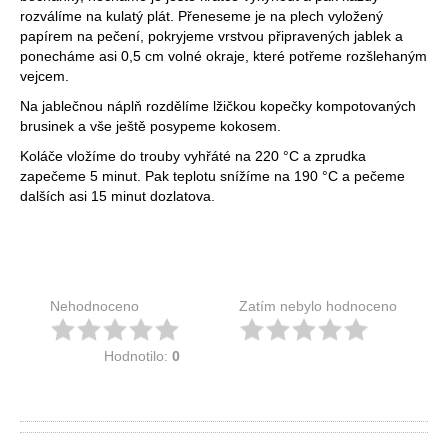
rozválíme na kulatý plát. Přeneseme je na plech vyložený
papírem na pečení, pokryjeme vrstvou připravených jablek a
ponecháme asi 0,5 cm volné okraje, které potřeme rozšlehaným
vejcem.
Na jablečnou náplň rozdělíme lžičkou kopečky kompotovaných
brusinek a vše ještě posypeme kokosem.
Koláče vložíme do trouby vyhřáté na 220 °C a zprudka
zapečeme 5 minut. Pak teplotu snížíme na 190 °C a pečeme
dalších asi 15 minut dozlatova.
Nehodnoceno
Zatím nebylo hodnoceno
Hodnotilo:
0