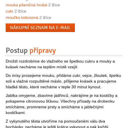
mouka pšeničná hrubá
2 lžíce
cukr
2 lžíce
moučka kokosová
2 lžíce
NÁKUPNÍ SEZNAM NA E-MAIL
Postup
přípravy
Droždí rozdrobíme do vlažného se špetkou cukru a mouky a
kvásek necháme na teplém místě vzejít.
Do mísy prosejeme mouku, přidáme cukr, vejce, žloutek, špetku
soli a vlažné rozpuštěné máslo, přilijeme kvásek a pracujeme
hladké těsto, které necháme v teple 30 minut kynout.
Jablka omyjeme, zbavíme jádřinců, nakrájíme je na kostičky a
pokapeme citronovou šťávou. Všechny přísady na drobenku
smícháme, promneme prsty a smícháme s jablečnými
kostičkami.
Z vykynutého těsta utvoříme na pomoučeném válu dva
bochánky, necháme je ještě krátce vykynout a pak každý