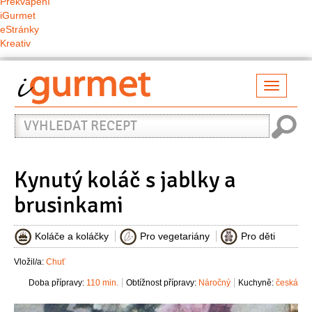
Překvapení
iGurmet
eStránky
Kreativ
Přepno
naviga
Vyhledat
recept
Kynutý koláč s jablky a
brusinkami
Koláče a koláčky
Pro vegetariány
Pro děti
Vložil/a:
Chuť
Doba přípravy:
110 min.
Obtížnost přípravy:
Náročný
Kuchyně:
česká